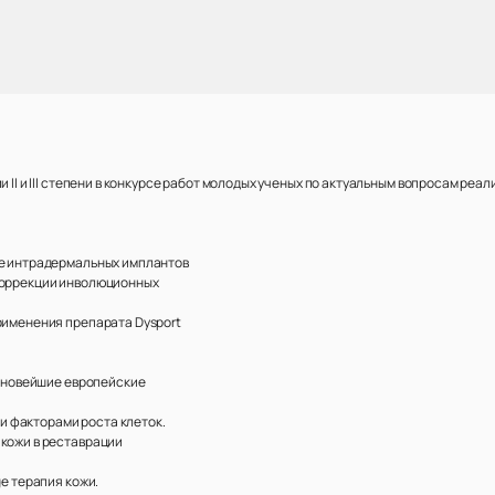
и II и III степени в конкурсе работ молодых ученых по актуальным вопросам р
ие интрадермальных имплантов
 коррекции инволюционных
рименения препарата Dysport
: новейшие европейские
 факторами роста клеток.
 кожи в реставрации
ge терапия кожи.