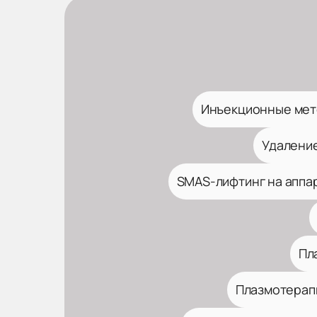
Инъекционные мет
Удалени
SMAS-лифтинг на аппар
Пл
Плазмотерап