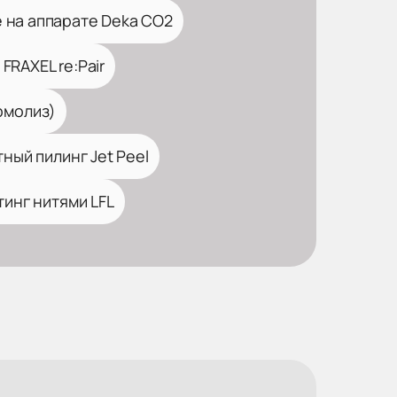
 на аппарате Deka CO2
FRAXEL re:Pair
рмолиз)
ный пилинг Jet Peel
инг нитями LFL