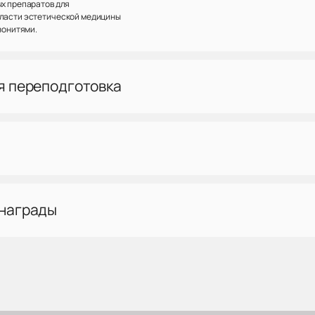
ых препаратов для
бласти эстетической медицины
езонитями.
я переподготовка
 награды