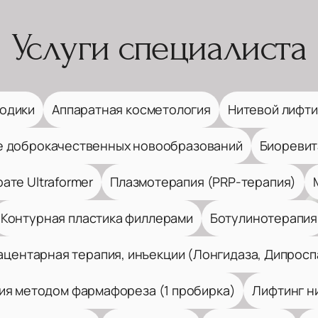
Услуги специалиста
одики
Аппаратная косметология
Нитевой лифти
е доброкачественных новообразований
Биоревит
ате Ultraformer
Плазмотерапия (PRP-терапия)
Контурная пластика филлерами
Ботулинотерапия
ацентарная терапия, инъекции (Лонгидаза, Дипросп
ия методом фармафореза (1 пробирка)
Лифтинг ни