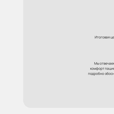
Итоговая ц
Мы отвечаем
комфорт пацие
подробно обосн