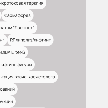
икротоковая терапия
Фармафорез
ратом "Лаеннек"
нг
RF липолиз/лифтинг
DIBA EliteNS
 лифтинг фигуры
ьтация врача-косметолога
зований
рукции