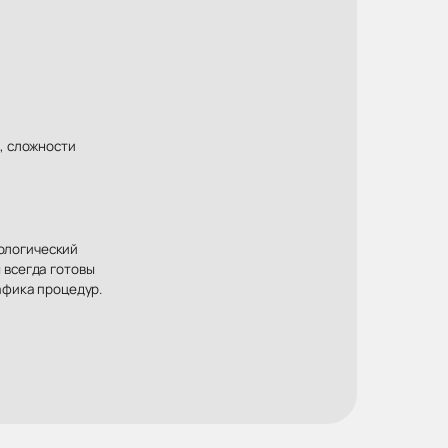
, сложности
хологический
 всегда готовы
афика процедур.