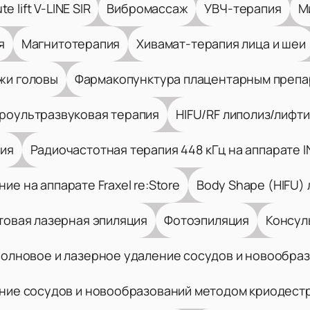
 lift V-LINE SIR
Вибромассаж
УВЧ-терапия
М
я
Магнитотерапия
Хивамат-терапия лица и шеи
жи головы
Фармакопунктура плацентарным препа
роультразвуковая терапия
HIFU/RF липолиз/лифти
ия
Радиочастотная терапия 448 кГц на аппарате IN
ие на аппарате Fraxel re:Store
Body Shape (HIFU)
товая лазерная эпиляция
Фотоэпиляция
Консул
олновое и лазерное удаление сосудов и новообра
ние сосудов и новообразований методом криодест