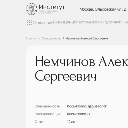
Москва, Ольховская ул., д.
Врачи
Цены
Пластическая хирургия
VIP-Ч
Отделения
Главная
Специалисты
Немчинов Алексей Сергеевич
Немчинов Алек
Сергеевич
Специальность
Косметолог, дерматолог
Специализация
Косметология
Стаж
12 лет