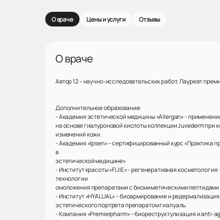
О враче
Цены и услуги
Отзывы
О враче
Автор 12 – научно-исследовательских работ, Лауреат преми
Дополнительное образование:
- Академия эстетической медицины «Allergan» - применен
на основе гиалуроновой кислоты коллекции Juvederm при
изменений кожи.
- Академия «Ipsen» – сертифицированный курс «Практика п
в
эстетической медицине»
- Институт красоты «FIJIE» - регенеративная косметология
технологии
омоложения препаратами с биомиметическими пептидами и
- Институт «HYALUAL» – биоармирование и редермализация
эстетического портрета препаратом гиалуаль.
- Компания «Premierpharm» – биореструктулизация и anti-a