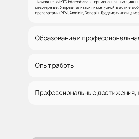
- Компания «NMTC International» - применение инъекционн
мезотерапии, биоревитализации и контурной пластики в о
препаратами (REVI, Amalain, Reneall). Тредлифтинг лица м
Образование и профессиональна
Опыт работы
Профессиональные достижения,