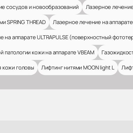
ие сосудов и новообразований
Лазерное лечение
ми SPRING THREAD
Лазерное лечение на аппарате 
е на аппарате ULTRAPULSE (поверхностный фототе
й патологии кожи на аппарате VBEAM
Газожидкост
 кожи головы
Лифтинг нитями MOON light L
Лифт