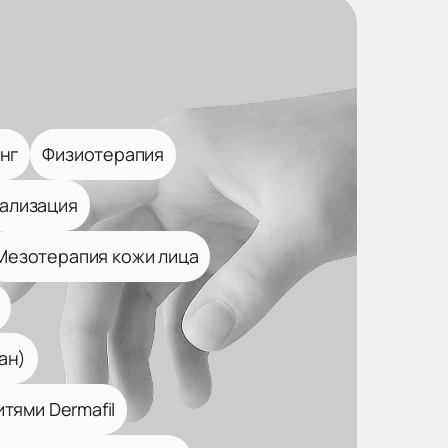
нг
Физиотерапия
ализация
Мезотерапия кожи лица
ан)
тями Dermafil