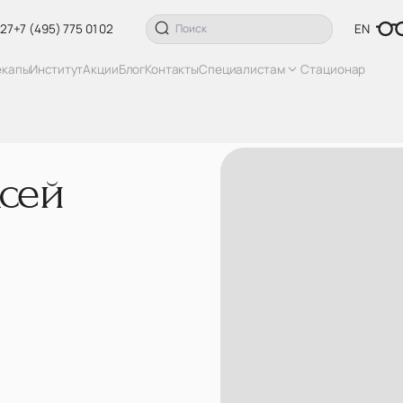
 27
+7 (495) 775 01 02
EN
екапы
Институт
Акции
Блог
Контакты
Специалистам
Стационар
сей