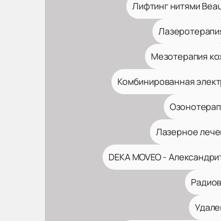
Лифтинг нитями Beaute
Лазеротерапи
Мезотерапия ко
Комбинированная элект
Озонотерап
Лазерное лечен
DEKA MOVEO - Александри
Радиов
Удале