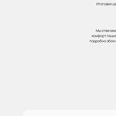
Итоговая ц
Мы отвечаем
комфорт пацие
подробно обосн