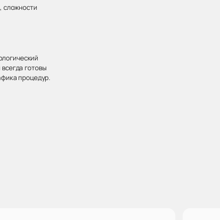
, сложности
хологический
 всегда готовы
афика процедур.