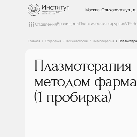
Москва, Ольховская ул., д.
Врачи
Цены
Пластическая хирургия
VIP-Ч
Отделения
Главная
Отделения
Косметология
Физиотерапия
Плазмотера
Плазмотерапия
методом фарма
(1 пробирка)