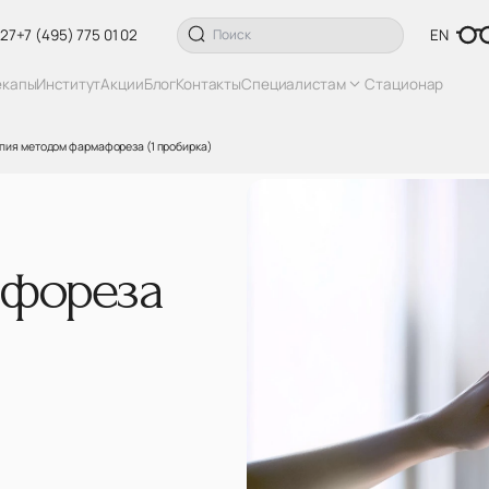
 27
+7 (495) 775 01 02
EN
екапы
Институт
Акции
Блог
Контакты
Специалистам
Стационар
пия методом фармафореза (1 пробирка)
фореза