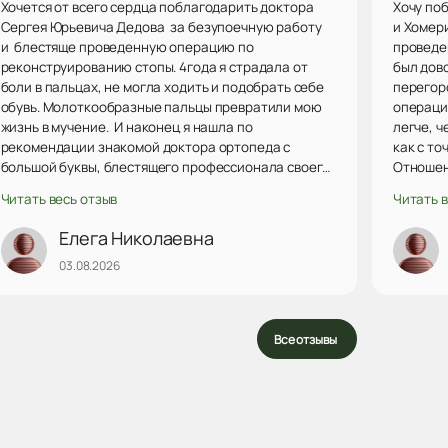
Хочется от всего сердца поблагодарить доктора
Хочу по
Сергея Юрьевича Дедова за безупоечную работу
и Хомер
и блестяще проведенную операцию по
проведе
реконструированию стопы. 4года я страдала от
был дов
боли в пальцах, не могла ходить и подобрать себе
перегор
обувь. Молоткообразные пальцы превратили мою
операци
жизнь в мучение. И наконец я нашла по
легче, ч
рекомендации знакомой доктора ортопеда с
как с то
большой буквы, блестящего профессионала своего
Отношен
дела, который сделал операцию и спас меня от
внимате
Читать весь отзыв
Читать в
страданий. Не поверить ему невозможно. Я
попала и
доверила ему свое здоровье и не ошиблась.
очень с
Елега Николаевна
Замечательный доктор, человек с огромным
врачам.
03.08.2026
сердцем, понимающий и протягивающий руку
больным, сострадающий, доброжелательный,
очень приятный в общении. А самое главное -
творящий чудесное исцеление врач. Огромное
Все отзывы
спасибо вам за ваши&nbs...