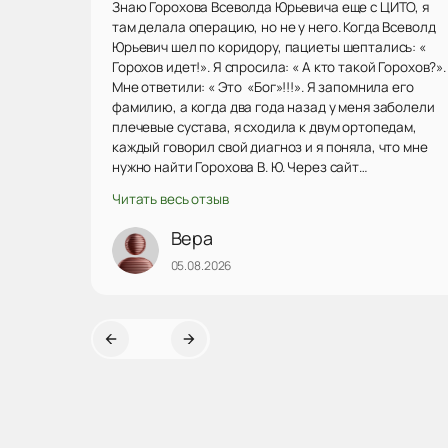
Знаю Горохова Всеволда Юрьевича еще с ЦИТО, я
там делала операцию, но не у него. Когда Всеволд
Юрьевич шел по коридору, пациеты шептались: «
Горохов идет!». Я спросила: « А кто такой Горохов?».
Мне ответили: « Это «Бог»!!!». Я запомнила его
фамилию, а когда два года назад у меня заболели
плечевые сустава, я сходила к двум ортопедам,
каждый говорил свой диагноз и я поняла, что мне
нужно найти Горохова В. Ю. Через сайт
«Продокторов» нашла его, была на консультации.
Читать весь отзыв
Он посмотрел мои снимки, сказал точный диагноз,
наметили план действий. Решили попробывать
Вера
подколы озоном. Подколы делает
05.08.2026
профессионально, уверенно, точно в межсуставную
щель. Даже после первого укола очень сильно
увеличилась амплитуда отведения руки. Дальше
будем решать проблему плечевых суставов по
ситуации. Действ...