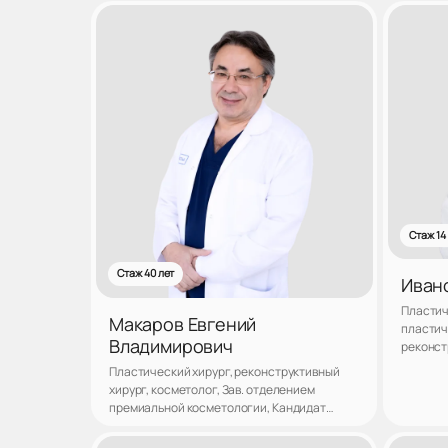
наук
Записаться
Стаж 14
Стаж 40 лет
Иван
Пластич
Макаров Евгений
пластич
Владимирович
реконст
клиники
Пластический хирург, реконструктивный
хирург, косметолог, Зав. отделением
премиальной косметологии, Кандидат
медицинских наук
Записаться