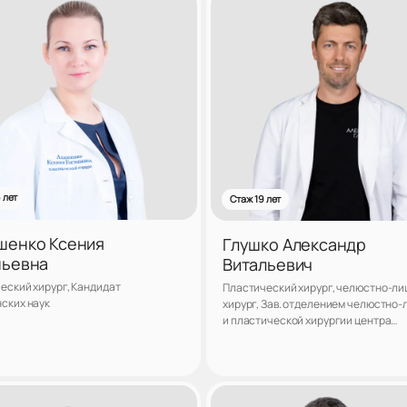
 лет
Стаж 19 лет
шенко Ксения
Глушко Александр
ньевна
Витальевич
еский хирург, Кандидат
Пластический хирург, челюстно-ли
ских наук
хирург, Зав. отделением челюстно-
и пластической хирургии центра
реконструктивной и пластической 
клиники «ЛАНЦЕТЪ», Кандидат мед
наук
Записаться
Запис