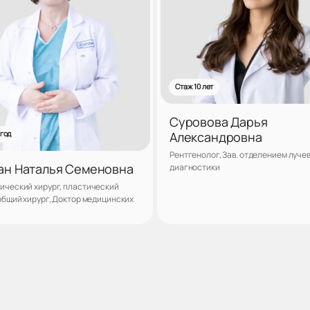
Стаж 10 лет
Суровова Дарья
Александровна
 год
Рентгенолог, Зав. отделением луче
ан Наталья Семеновна
диагностики
ический хирург, пластический
 общий хирург, Доктор медицинских
Записаться
Запис