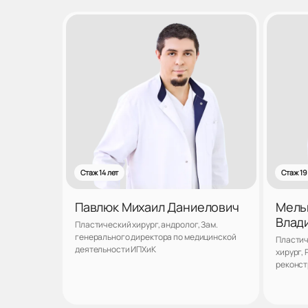
Стаж 14 лет
Стаж 19
Павлюк Михаил Даниелович
Мель
Влад
Пластический хирург, андролог, Зам.
генерального директора по медицинской
Пластич
деятельности ИПХиК
хирург,
реконст
клиники
пластич
«НОЧУ Д