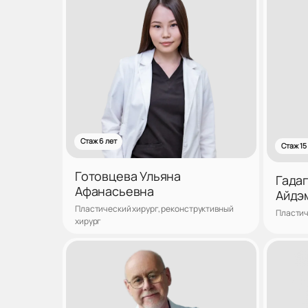
Стаж 6 лет
Стаж 15
Готовцева Ульяна
Гадаг
Афанасьевна
Айдэ
Пластический хирург, реконструктивный
Пластич
хирург
Записаться