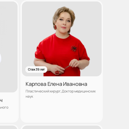
аться
Записаться
Стаж 39 лет
Карпова Елена Ивановна
Пластический хирург, Доктор медицинских
наук
ч
ьного
аться
Записаться