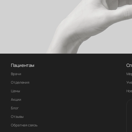
Пациентам
Сп
Врачи
Ме
Отделения
Уч
Цены
Но
Акции
Блог
Отзывы
Обратная связь