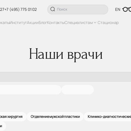
 27
+7 (495) 775 01 02
EN
екапы
Институт
Акции
Блог
Контакты
Специалистам
Стационар
Наши врачи
кая хирургия
Отделение мужской пластики
Клинико-диагностически
ии