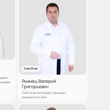
Стаж 35 лет
цевой
Якимец Валерий
лицевой
Григорьевич
хирургии
Пластический хирург, Кандидат
ицинских
медицинских наук
аться
Записаться