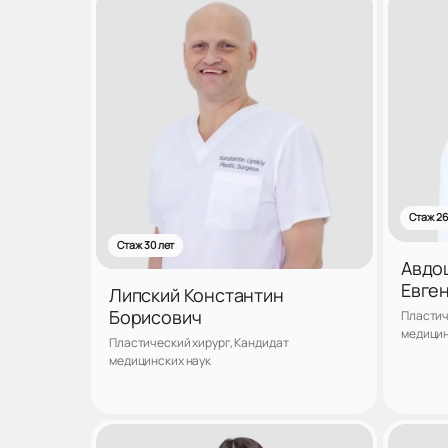
Стаж 26
Стаж 30 лет
Авдо
Евге
Липский Константин
Борисович
Пластич
медицин
Пластический хирург, Кандидат
медицинских наук
Записаться