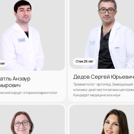
Стаж 26 лет
 лет
Дедов Сергей Юрьеви
атль Анзаур
мырович
Травматолог-ортопед, Заведующий
клинико-диагностическим центром
еский хирург, оториноларинголог
Кандидат медицинских наук
Записаться
Запис