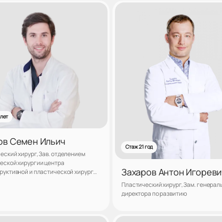
Записаться
Запис
 лет
ов Семен Ильич
Стаж 21 год
еский хирург, Зав. отделением
еской хирургии центра
Захаров Антон Игореви
руктивной и пластической хирургии
 «ЛАНЦЕТЪ»
Пластический хирург, Зам. генерал
директора по развитию
Записаться
Запис