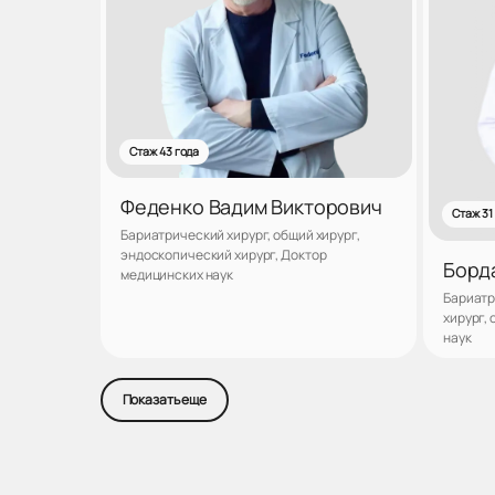
Стаж 43 года
Феденко Вадим Викторович
Стаж 31
Бариатрический хирург, общий хирург,
эндоскопический хирург, Доктор
Борд
медицинских наук
Бариатр
хирург,
наук
Записаться
Показать еще