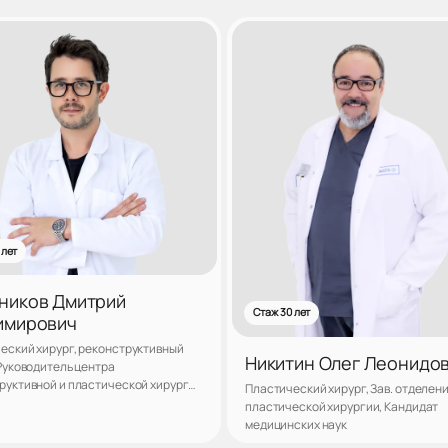
 лет
ников Дмитрий
Стаж 30 лет
имирович
еский хирург, реконструктивный
Никитин Олег Леонидо
 Руководитель центра
руктивной и пластической хирургии
Пластический хирург, Зав. отделен
 «ЛАНЦЕТЪ», Зав. кафедрой
пластической хирургии, Кандидат
еской и реконструктивной хирургии
медицинских наук
ПО ИПХиК», Кандидат медицинских