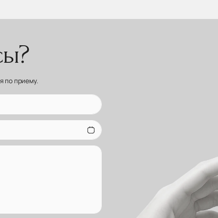
сы?
 по приему.