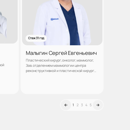
Стаж 31 год
Малыгин Сергей Евгеньевич
Пластический хирург, онколог, маммолог,
вой
Зав. отделением маммологии центра
реконструктивной и пластической хирургии
клиники "ЛАНЦЕТЪ", Кандидат медицинских
наук
аться
Записаться
1
2
3
4
5