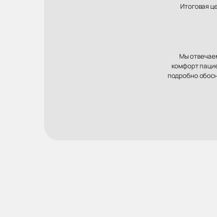
Итоговая ц
Мы отвечаем
комфорт пацие
подробно обосн