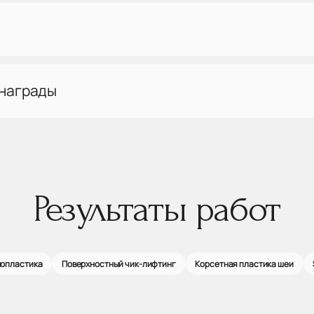
 награды
Результаты работ
мопластика
Поверхностный чик-лифтинг
Корсетная пластика шеи