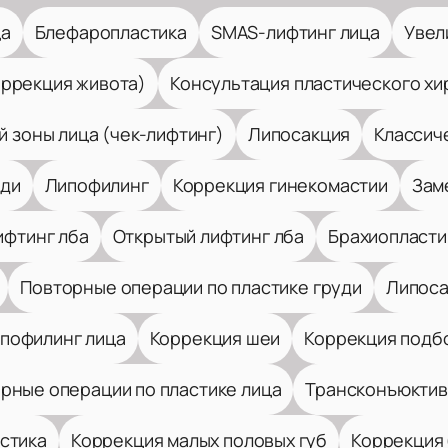
ца
Блефаропластика
SMAS-лифтинг лица
Увел
оррекция живота)
Консультация пластического хи
 зоны лица (чек-лифтинг)
Липосакция
Классич
уди
Липофилинг
Коррекция гинекомастии
Зам
ифтинг лба
Открытый лифтинг лба
Брахиопласти
Повторные операции по пластике груди
Липоса
пофилинг лица
Коррекция шеи
Коррекция подб
рные операции по пластике лица
Трансконъюктив
стика
Коррекция малых половых губ
Коррекция 