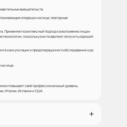
ановительных вмешательств.
молаживающие операции на лице, повторные
та. Применяет комплексный подход к омоложению лица и
е технологии, поскольку они позволяют получить хороший
мента консультации и предоперацонного обследования и до
 на лице.
оянно повышает свой профессиональный уровень,
ии, Италии, Испании и США.