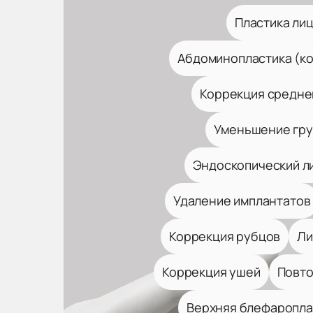
Пластика ли
Абдоминопластика (к
Коррекция средней
Уменьшение гр
Эндоскопический л
Удаление имплантатов
Коррекция рубцов
Ли
Коррекция ушей
Повто
Верхняя блефаропла