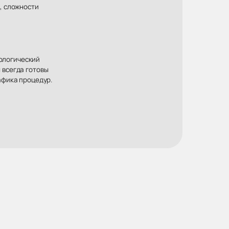
, сложности
хологический
 всегда готовы
афика процедур.