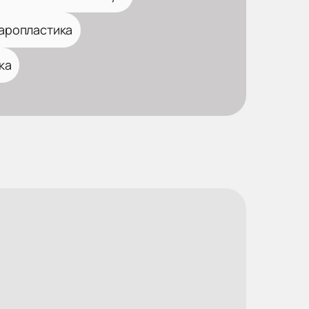
аропластика
ка