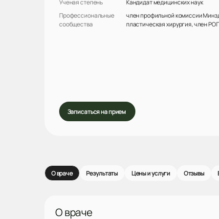
Ученая степень
Кандидат медицинских наук
Профессиональные
член профильной комиссии Минз
сообщества
пластическая хирургия, член РО
Записаться на прием
О враче
Результаты
Цены и услуги
Отзывы
О враче