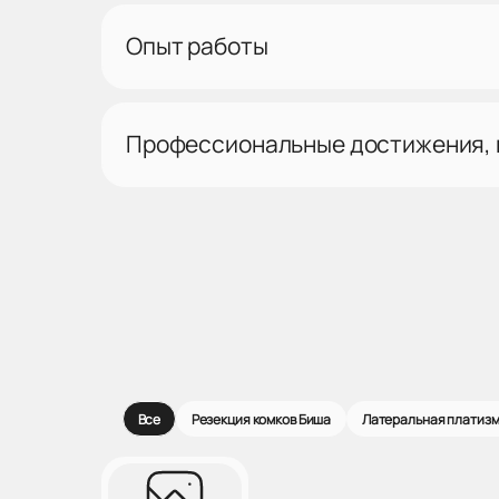
Опыт работы
Профессиональные достижения,
Все
Резекция комков Биша
Латеральная платиз