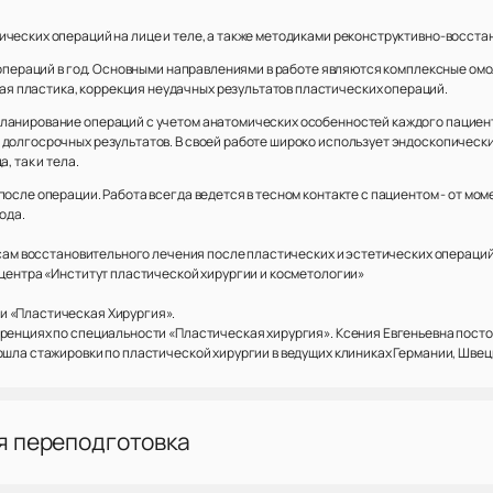
ических операций на лице и теле, а также методиками реконструктивно-восст
0 операций в год. Основными направлениями в работе являются комплексные о
 пластика, коррекция неудачных результатов пластических операций.
планирование операций с учетом анатомических особенностей каждого пациен
 долгосрочных результатов. В своей работе широко использует эндоскопически
, так и тела.
осле операции. Работа всегда ведется в тесном контакте с пациентом - от мо
ода.
осам восстановительного лечения после пластических и эстетических операций
 центра «Институт пластической хирургии и косметологии»
и «Пластическая Хирургия».
еренциях по специальности «Пластическая хирургия». Ксения Евгеньевна пост
ошла стажировки по пластической хирургии в ведущих клиниках Германии, Швец
я переподготовка