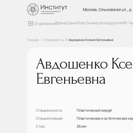
Москва, Ольховская ул., д.
Врачи
Цены
Пластическая хирургия
VIP-Ч
Отделения
Главная
Специалисты
Авдошенко Ксения Евгеньевна
Авдошенко Ксе
Евгеньевна
Специальность
Пластический хирург
Специализация
Пластическая и эстетическая хи
Стаж
26 лет