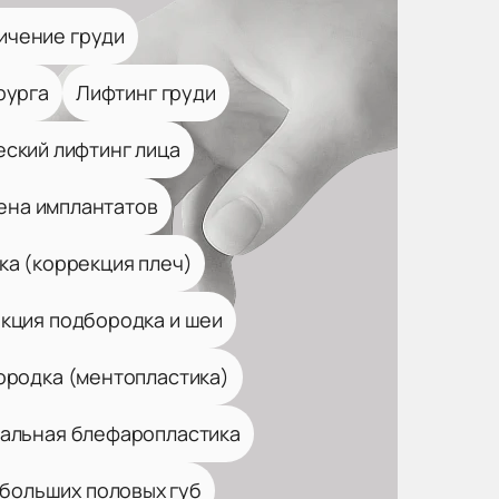
ичение груди
рурга
Лифтинг груди
еский лифтинг лица
ена имплантатов
ка (коррекция плеч)
кция подбородка и шеи
ородка (ментопластика)
альная блефаропластика
больших половых губ