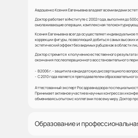
Авдошенко Ксения Евгеньевна владеет всеми видами эстет
Доктор работает в Институте с 2002 года, выполняя до 50
омолаживающие операции, комплексная телоконтурирующая
Ксения Евгеньевна всегда осуществляет индивидуальное 
коррекции фигуры, позволяющий добиться самых высоких и
эстетический эффект без видимых рубцов как в области лица
Доктор стремится к получению естественного результата п
окончания послеоперационного восстановительного пери
- В 2006 г. – защитила кандидатскую диссертацию по вопр
- С 2010 года является преподавателем образовательного
Аттестованный эксперт Росздравнадзора по специальност
Принимает активное участие в научных конгрессах и конф
обмениваясь опытом с коллегами по всему миру. Доктор пр
Образование и профессиональна