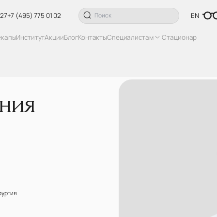
 27
+7 (495) 775 01 02
EN
екапы
Институт
Акции
Блог
Контакты
Специалистам
Стационар
ния
рургия