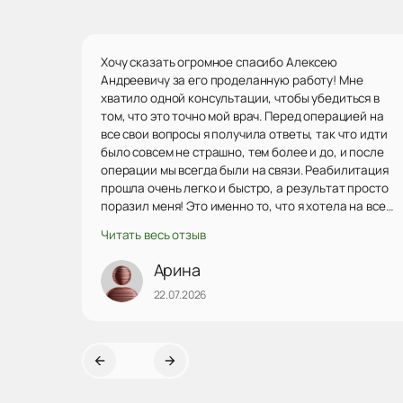
Хочу сказать огромное спасибо Алексею
Андреевичу за его проделанную работу! Мне
хватило одной консультации, чтобы убедиться в
том, что это точно мой врач. Перед операцией на
все свои вопросы я получила ответы, так что идти
было совсем не страшно, тем более и до, и после
операции мы всегда были на связи. Реабилитация
прошла очень легко и быстро, а результат просто
поразил меня! Это именно то, что я хотела на все
100! Ни капли не пожалела, что выбрала Алексея
Читать весь отзыв
Андреевича, я очень довольна результатом.
Однозначно рекомендую данного врача, побольше
Арина
бы таких внимательных! Еще раз огромное спасибо)
22.07.2026