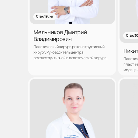
Стаж 19 лет
Мельников Дмитрий
Стаж 30
Владимирович
Пластический хирург, реконструктивный
Ники
хирург, Руководитель центра
реконструктивной и пластической хирургии
Пластич
клиники «ЛАНЦЕТЪ», Зав. кафедрой
пластич
пластической и реконструктивной хирургии
медицин
«НОЧУ ДПО ИПХиК», Кандидат медицинских
наук
Записаться