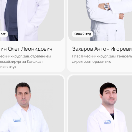
 лет
Стаж 21 год
тин Олег Леонидович
Захаров Антон Игореви
еский хирург, Зав. отделением
Пластический хирург, Зам. генерал
еской хирургии, Кандидат
директора по развитию
ских наук
Записаться
Запис