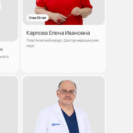
Стаж 39 лет
Карпова Елена Ивановна
Пластический хирург, Доктор медицинских
наук
ч
ьного
аться
Записаться