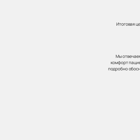
Итоговая ц
Мы отвечаем
комфорт пацие
подробно обосн