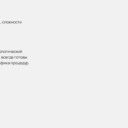
, сложности
хологический
 всегда готовы
афика процедур.