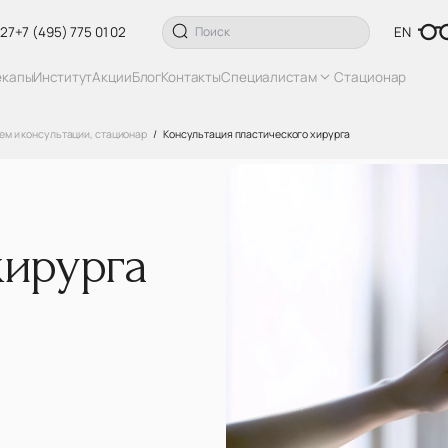
 27
+7 (495) 775 01 02
EN
екапы
Институт
Акции
Блог
Контакты
Специалистам
Стационар
ем и консультации, стационар
Консультация пластического хирурга
хирурга