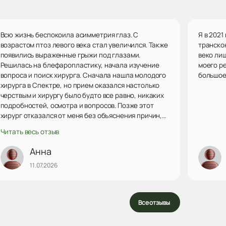
Всю жизнь беспокоила асимметрия глаз. С
Я в 202
возрастом птоз левого века стал увеличился. Также
транско
появились выраженные грыжи под глазами.
веко ли
Решилась на блефаропластику, начала изучение
моего р
вопроса и поиск хирурга. Сначала нашла молодого
большое 
хирурга в Спектре, но прием оказался настолько
черствым и хирургу было будто все равно, никаких
подробностей, осмотра и вопросов. Позже этот
хирург отказался от меня без объяснения причин,
чему я теперь очень рада. Далее снова поиск.
Читать весь отзыв
Выбрала хирурга в ИПХиК, но у него была запись
совсем не скоро и мне девушка по телефону
Анна
посоветовала записаться на консультацию к Сырбу
11.07.2026
Веронике Сергеевне. На приеме Вероника
Сергеевна так все подробно рассказала,
объясняла как лучше, отвечала на все вопросы.
Такой прием сразу покорил мое сердечко и я сразу
Все отзывы
записалась на операцию (...