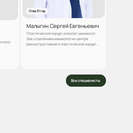
Стаж 31 год
Малыгин Сергей Евгеньевич
Пластический хирург, онколог, маммолог,
Зав. отделением маммологии центра
нголог
реконструктивной и пластической хирургии
клиники "ЛАНЦЕТЪ", Кандидат медицинских
наук
аться
Записаться
Все специалисты