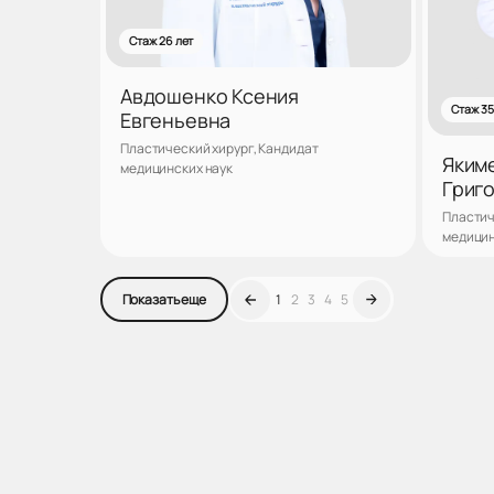
Стаж 26 лет
Авдошенко Ксения
Стаж 35
Евгеньевна
Пластический хирург, Кандидат
Яким
медицинских наук
Григ
Пластич
медицин
Записаться
1
2
3
4
5
Показать еще