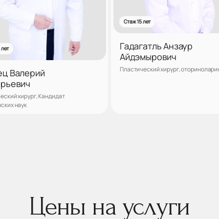
Стаж 15 лет
Гадагатль Анзаур
 лет
Айдэмырович
Пластический хирург, оторинолари
ец Валерий
орьевич
еский хирург, Кандидат
ских наук
Записаться
Запис
Цены на услуги