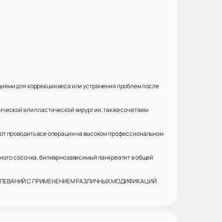
иями для коррекции веса или устранения проблем после
ической или пластической хирургии, также сочетаем
яют проводить все операции на высоком профессиональном
ьного сосочка, билиарнозависимый панкреатит в общей
АБОЛЕВАНИЙ С ПРИМЕНЕНИЕМ РАЗЛИЧНЫХ МОДИФИКАЦИЙ