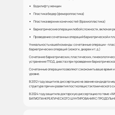
Бодилифт у женщин
Пластика бедер (феморопластика)
Пластика верхних конечностей (брахиопластика)
Бариатрические операции любой сложности, включая р
Проведение сочетанных операций бариатрической и п
Уникальность нашей команды: сочетанные операции - плас
бариатрических операций (изжоги, диареи и т. д.)
Сочетание бариатрических, пластических, гинекологическ
устранение ГПОД, диастаз при проведении бариатрическо
Сочетанные операции позволяют сэкономить ваше время и
уровне.
В 2012 году защитила диссертацию на звание кандидата м
структуре причин развития постхолецистэктомического с
В 2024 году защитила докторскую диссертацию по т
БИЛИОПАНКРЕАТИЧЕСКОГО ШУНТИРОВАНИЯ С ПРОДОЛЬНО