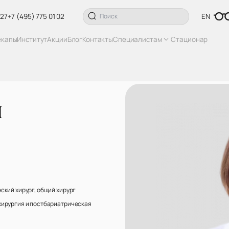
 27
+7 (495) 775 01 02
EN
екапы
Институт
Акции
Блог
Контакты
Специалистам
Стационар
я
ский хирург, общий хирург
хирургия и постбариатрическая