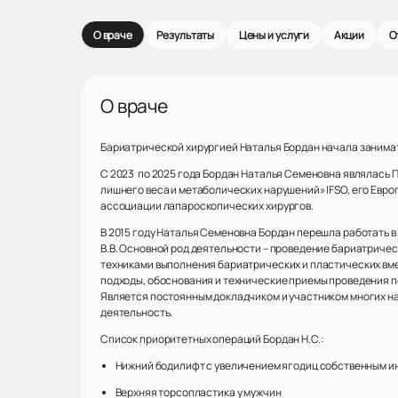
О враче
Результаты
Цены и услуги
Акции
О
О враче
Бариатрической хирургией Наталья Бордан начала занимать
С 2023 по 2025 года Бордан Наталья Семеновна являлась
лишнего веса и метаболических нарушений» IFSO, его Евр
ассоциации лапароскопических хирургов.
В 2015 году Наталья Семеновна Бордан перешла работать 
В.В. Основной род деятельности – проведение бариатричес
техниками выполнения бариатрических и пластических вм
подходы, обоснования и технические приемы проведения 
Является постоянным докладчиком и участником многих на
деятельность.
Список приоритетных операций Бордан Н.С.:
Нижний бодилифт с увеличением ягодиц собственным и
Верхняя торсопластика у мужчин