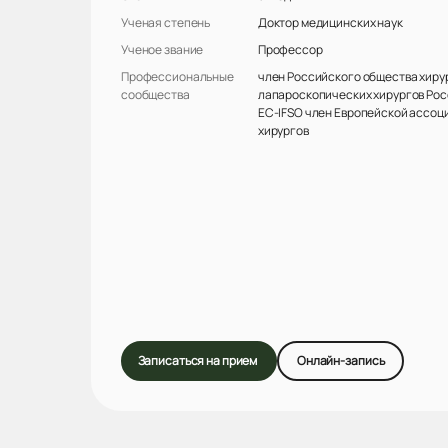
Ученая степень
Доктор медицинских наук
Ученое звание
Профессор
Профессиональные
член Российского общества хиру
сообщества
лапароскопических хирургов Рос
EC-IFSO член Европейской ассоц
хирургов
Записаться на прием
Онлайн-запись