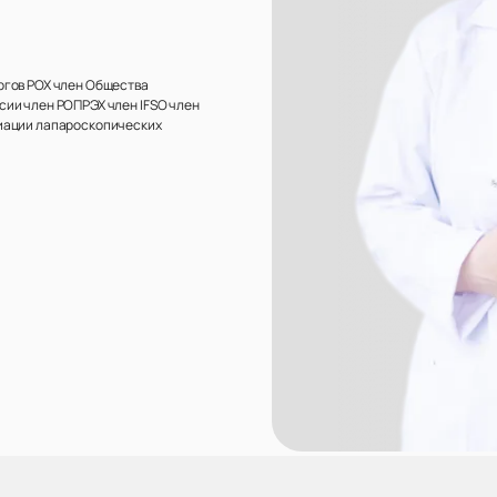
ргов РОХ член Общества
сии член РОПРЭХ член IFSO член
иации лапароскопических