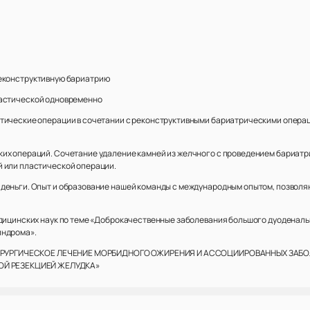
еконструктивную бариатрию
ластической одновременно
тические операции в сочетании с реконструктивными бариатрическими операц
их операций. Сочетание удаление камней из желчного с проведением бариатр
й или пластической операции.
 деньги. Опыт и образование нашей команды с международным опытом, позвол
едицинских наук по теме «Доброкачественные заболевания большого дуоденал
индрома».
еме «ХИРУРГИЧЕСКОЕ ЛЕЧЕНИЕ МОРБИДНОГО ОЖИРЕНИЯ И АССОЦИИРОВАННЫХ З
Й РЕЗЕКЦИЕЙ ЖЕЛУДКА»