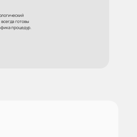
хологический
 всегда готовы
афика процедур.