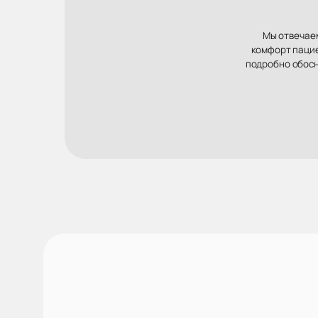
Мы отвечаем
комфорт пацие
подробно обосн