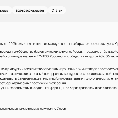
тзывы
Врач рассказывает
Статьи
ся в 2009 году, когда вошла в команду известного бариатрического хирурга 
 Президентом Общества бариатрических хирургов России, продолжает быть де
опейского подразделения EC-IFSO, Российского общества хирургов РОХ, Общест
в Центр хирургии веса и метаболических нарушений при Институте пластическо
ких и пластических операций по коррекции контуров тела после массивной по
ешательств. Занимается диагностикой, консервативным и хирургическим лече
постбариатрических пластических операций
учных мероприятий съездов и конференций по бариатрической и пластической
нвертированным жировым лоскутом по Созер