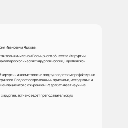
Юрия Ивановича Яшкова.
йствительным членом Всемирного общества «Хирургии
ва лапароскопических хирургов России, Европейской
й хирургии и косметологии под руководством проф Феденко
тери веса. Владеет современными приемами, методиками и
нием пациентов с ожирением. Разрабатывает научные
 хирургии, активно ведет преподавательскую