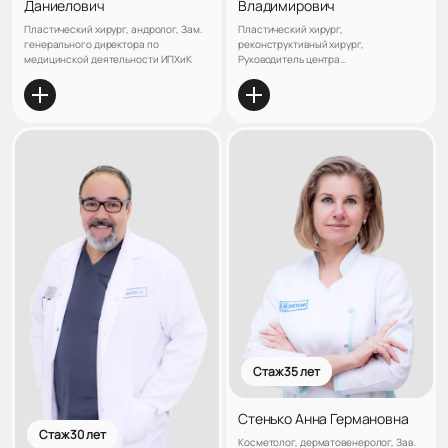
Даниелович
Владимирович
Пластический хирург, андролог, Зам.
Пластический хирург,
генерального директора по
реконструктивный хирург,
медицинской деятельности ИПХиК
Руководитель центра
реконструктивной и пластической
хирургии клиники «ЛАНЦЕТЪ», Зав.
кафедрой пластической и
реконструктивной хирургии «НОЧУ
ДПО ИПХиК», Кандидат медицинских
наук
Стаж 35 лет
Стенько Анна Германовна
Стаж 30 лет
Косметолог, дерматовенеролог, Зав.