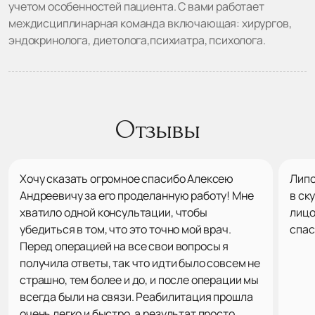
учетом особенностей пациента. С вами работает
междисциплинарная команда включающая: хирургов,
эндокринолога, диетолога,психиатра, психолога.
Отзывы
Хочу сказать огромное спасибо Алексею
Липо
Андреевичу за его проделанную работу! Мне
в ск
хватило одной консультации, чтобы
лицо
убедиться в том, что это точно мой врач.
спас
Перед операцией на все свои вопросы я
получила ответы, так что идти было совсем не
страшно, тем более и до, и после операции мы
всегда были на связи. Реабилитация прошла
очень легко и быстро, а результат просто