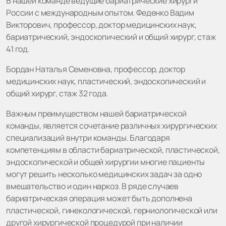
В нашей команде ведущие бариатрические хирурги
России с международным опытом. Феденко Вадим
Викторович, профессор, доктор медицинских наук,
бариатрический, эндоскопический и общий хирург, стаж
41 год.
Бордан Наталья Семеновна, профессор, доктор
медицинских наук, пластический, эндоскопический и
общий хирург, стаж 32 года.
Важным преимуществом нашей бариатрической
команды, является сочетание различных хирургических
специализаций внутри команды. Благодаря
компетенциям в области бариатрической, пластической,
эндоскопической и общей хирургии многие пациенты
могут решить несколько медицинских задач за одно
вмешательство и один наркоз. В ряде случаев
бариатрическая операция может быть дополнена
пластической, гинекологической, герниологической или
другой хирургической процедурой при наличии