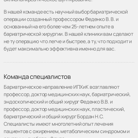
В нашей команде есть научный выбор бариатрической
операции созданный профессором Феденко В. В. и
основанный на его более чем 25-летнем опыте в
бариатрической хирургии. В нашей клиники вам сделают
не ту операцию что легче и быстрее, а ту, что подходит и
будет максимально эффективна именно для вас.
Команда специалистов
Бариатрическое направление ИПХиК возглавляют
профессор, доктор медицинских наук, бариатрический,
эндоскопический и общий хирург Феденко В.В. и
профессор, доктор медицинских наук, пластический,
бариатрический и общий хирург Бордан Н.С.
Специалисты имеют многолетний опыт лечения
пациентов с ожирением, метаболическим синдромом и