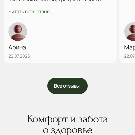
поразил меня! Это именно то, что я хотела на
Читать весь отзыв
все 100! Ни капли не пожалела, что выбрала
Алексея Андреевича, я очень довольна
результатом. Однозначно рекомендую
данного врача, побольше бы таких
внимательных! Еще раз огромное спасибо)
Арина
Ма
22.07.2026
22.07
Все отзывы
Комфорт и забота
о здоровье