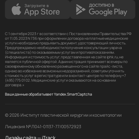
С 1 сентября 2023 г в соответствии с Постановлением Правительства РФ
от 11.05.2023 N 736 при оформлении договора на платные медицинские
услуги необходимо предъявить документ, удостоверяющий личность.
Предупреждаем о необходимости получения консультации у врача
(специалиста) по оказываемым услугам и противопоказаниям.
Информация и стоимость услуг, представленная на сайте iphk.ru, не
является публичной офертой. Администрация принимает все меры по
своевременному обновлению размещенного на сайте прайс-листа,
однако во избежание возможных недоразумений, советуем уточнять
стоимость услуг в регистратуре или в контакт-центре по телефону +7
(495) 775 01 02. Медицинские услуги оказываются на основании
договора.»
Ваши данные обрабатывает Yandex.SmartCaptcha
© 2026 Институт пластической хирургии и косметологии
Лицензия № Л041-01137-77/00572923
Дизайн сайта — iTrack