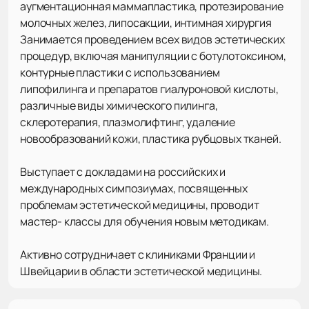
аугментационная маммапластика, протезирование
молочных желез, липосакции, интимная хирургия
Занимается проведением всех видов эстетических
процедур, включая манипуляции с ботулотоксином,
контурные пластики с использованием
липофилинга и препаратов гиалуроновой кислоты,
различные виды химического пилинга,
склеротерапия, плазмолифтинг, удаление
новообразований кожи, пластика рубцовых тканей.
Выступает с докладами на российских и
международных симпозиумах, посвященных
проблемам эстетической медицины, проводит
мастер- классы для обучения новым методикам.
Активно сотрудничает с клиниками Франции и
Швейцарии в области эстетической медицины.