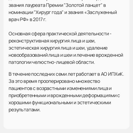
звания лауреата Премии "Золотой ланцет" в
номинации "Хирург года" и звания «Заслуженный
врач РФ» в 2017 г.
Основная сфера практической деятельности -
реконструктивная хирургия лица и шеи,
эстетическая хирургия лица и шеи, удаление
новообразований лица и шеи и лечение врожденной
патологии челюстно-лицевой области.
В течение последних семи лет работает в АО ИПХиК.
За это время прооперировано множество
пациентов с возрастными изменениями лица и
приобретенными и врожденными деформациями с
хорошими функциональными и эстетическими
результатами.