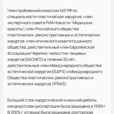
Член проблемной комиссии МЗ РФ по
специальности пластическая хирургия, член
экспертного совета РИА Новости "Медицина
красоты", член Российского общества
пластических, реконструктивных и эстетических
хирургов, член этического комитета данного
общества, действительный член Европейской
Ассоциации Черепно-челюстно-лицевых
хирургов(EACMFS) в течение 25 лет,
действительный член Международного общества
эстетической хирургии(ISAPS) и Международного
Общества пластических, реконструктивных и
эстетических хирургов (IPRAS).
Большой стаж хирургической и научной работы,
кандидатская диссертация была защищена в 1999 г.
В 2005 г. успешно была защищена докторская