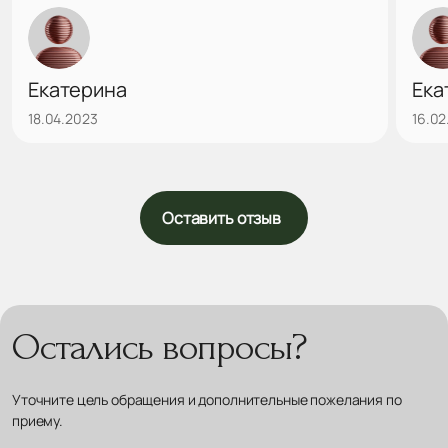
консультации смогла вселить решимость и
ВАС
уверенность в благоприятном исходе,
подробно и доброжелательно разъяснив все
аспекты грядущего хирургического
Екатерина
Ека
вмешательства. Потрясающий набор
18.04.2023
16.02
профессиональных и личностных качеств
доктора Вербо зародили в душе веру в
возможность и перспективу качественно
новой жизни!...
Оставить отзыв
Остались вопросы?
Уточните цель обращения и дополнительные пожелания по
приему.