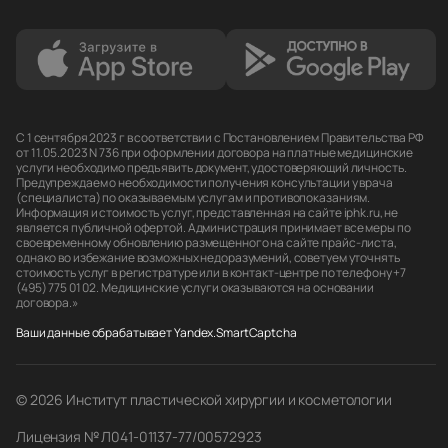
С 1 сентября 2023 г в соответствии с Постановлением Правительства РФ
от 11.05.2023 N 736 при оформлении договора на платные медицинские
услуги необходимо предъявить документ, удостоверяющий личность.
Предупреждаем о необходимости получения консультации у врача
(специалиста) по оказываемым услугам и противопоказаниям.
Информация и стоимость услуг, представленная на сайте iphk.ru, не
является публичной офертой. Администрация принимает все меры по
своевременному обновлению размещенного на сайте прайс-листа,
однако во избежание возможных недоразумений, советуем уточнять
стоимость услуг в регистратуре или в контакт-центре по телефону +7
(495) 775 01 02. Медицинские услуги оказываются на основании
договора.»
Ваши данные обрабатывает Yandex.SmartCaptcha
© 2026 Институт пластической хирургии и косметологии
Лицензия № Л041-01137-77/00572923