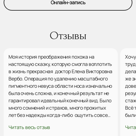
Онлайн-запись
Отзывы
Моя история преображения похожа на
Хочу
настоящую сказку, которую смогла воплотить
труд
в жизнь прекрасная доктор Елена Викторовна
дела
Вербо. Операция по удалению масштабного
же з
пигментного невуса области носа изначально
дове
была очень сложна, и конечный результат не
резу
гарантировал идеальный конечный вид. Было
стаж
много сомнений и страхов, много прожитых
Всё 
лет без надежды когда-либо ощутить совсем
были
иное качество самовосприятия внешности.
хоте
Читать весь отзыв
Чита
Однако Елена Викторовна с первой
боль