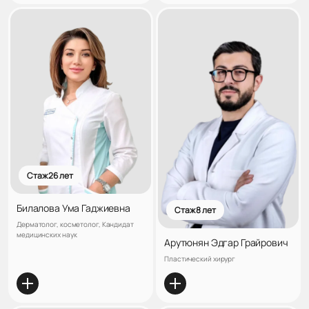
Стаж 26 лет
Билалова Ума Гаджиевна
Стаж 8 лет
Дерматолог, косметолог, Кандидат
медицинских наук
Арутюнян Эдгар Грайрович
Пластический хирург