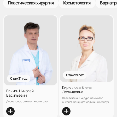
Пластическая хирургия
Косметология
Бариатр
Стаж 29 лет
Стаж 31 год
Кириллова Елена
Епихин Николай
Леонидовна
Васильевич
Пластический хирург, маммолог,
Дерматолог, онколог, косметолог
онколог, Кандидат медицинских наук