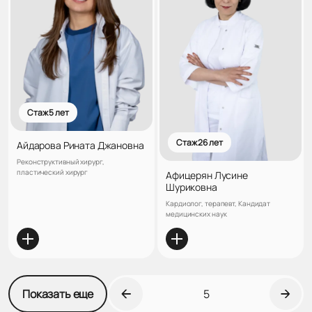
Стаж 5 лет
Стаж 26 лет
Айдарова Рината Джановна
Реконструктивный хирург,
пластический хирург
Афицерян Лусине
Шуриковна
Кардиолог, терапевт, Кандидат
медицинских наук
Показать еще
5