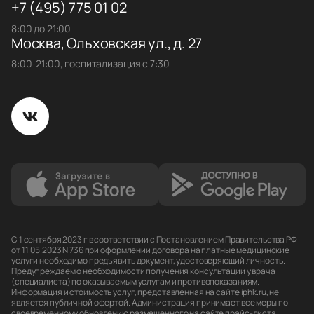
+7 (495) 775 01 02
8:00 до 21:00
Москва, Ольховская ул., д. 27
8:00-21:00, госпитализация с 7:30
С 1 сентября 2023 г в соответствии с Постановлением Правительства РФ
от 11.05.2023 N 736 при оформлении договора на платные медицинские
услуги необходимо предъявить документ, удостоверяющий личность.
Предупреждаем о необходимости получения консультации у врача
(специалиста) по оказываемым услугам и противопоказаниям.
Информация и стоимость услуг, представленная на сайте iphk.ru, не
является публичной офертой. Администрация принимает все меры по
своевременному обновлению размещенного на сайте прайс-листа,