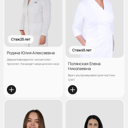
Стаж 25 лет
Стаж 45 лет
Родина Юлия Алексеевна
Дерматовенеролог, косметолог,
Полянская Елена
трихолог, Кандидат медицинских наук
Николаевна
Врач-ультразвуковой диагностики
(узи)