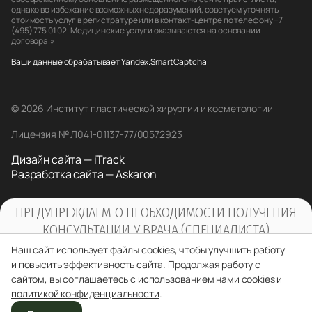
однако во избежание возможных недоразумений, советуем уточнять
стоимость услуг в регистратуре или в контакт-центре по телефону +7
(495) 775 01 02. Медицинские услуги оказываются на основании
договора.»
Ваши данные обрабатывает Yandex.SmartCaptcha
© 2026 Институт пластической хирургии и косметологии
Лицензия № Л041-01137-77/00572923
Дизайн сайта — iTrack
Разработка сайта — Askaron
ПРЕДУПРЕЖДАЕМ О НЕОБХОДИМОСТИ ПОЛУЧЕНИЯ
КОНСУЛЬТАЦИИ У ВРАЧА (СПЕЦИАЛИСТА)
ПО ОКАЗЫВАЕМЫМ УСЛУГАМ И
Наш сайт использует файлы cookies, чтобы улучшить работу
ПРОТИВОПОКАЗАНИЯМ
и повысить эффективность сайта. Продолжая работу с
сайтом, вы соглашаетесь с использованием нами cookies и
политикой конфиденциальности
.