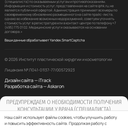
(специалиста) по оказываемым услугам и противопоказаниям.
Информация и стоимость услуг, представленная на сайте iphk.ru, не
является публичной офертой. Администрация принимает все меры по
своевременному обновлению размещенного на сайте прайс-листа,
однако во избежание возможных недоразумений, советуем уточнять
стоимость услуг в регистратуре или в контакт-центре по телефону +7
(495) 775 01 02. Медицинские услуги оказываются на основании
договора.»
Ваши данные обрабатывает Yandex.SmartCaptcha
© 2026 Институт пластической хирургии и косметологии
Лицензия № Л041-01137-77/00572923
Дизайн сайта — iTrack
Разработка сайта — Askaron
ПРЕДУПРЕЖДАЕМ О НЕОБХОДИМОСТИ ПОЛУЧЕНИЯ
КОНСУЛЬТАЦИИ У ВРАЧА (СПЕЦИАЛИСТА)
ПО ОКАЗЫВАЕМЫМ УСЛУГАМ И
Наш сайт использует файлы cookies, чтобы улучшить работу
ПРОТИВОПОКАЗАНИЯМ
и повысить эффективность сайта. Продолжая работу с