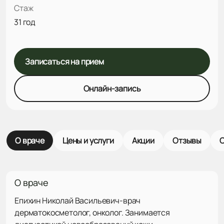
Стаж
31 год
Записаться на прием
Онлайн-запись
О враче
Цены и услуги
Акции
Отзывы
С
О враче
Епихин Николай Васильевич-врач
дерматокосметолог, онколог. Занимается