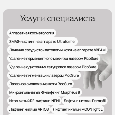
Услуги специалиста
Аппаратная косметология
SMAS-лифтинг на аппарате Ultraformer
Лечение сосудистой патологии кожи на аппарате VBEAM
Удаление перманентного макияжа лазером PicoSure
Удаление однотонных татуировок лазером PicoSure
Удаление пигментации лазером PicoSure
Лазерное омоложение кожи PicoSure
Микроигольчатый RF-лифтинг Morpheus 8
Игольчатый RF-лифтинг INFINI
Лифтинг нитями Dermafil
Лифтинг нитями APTOS
Лифтинг нитями MOON light L