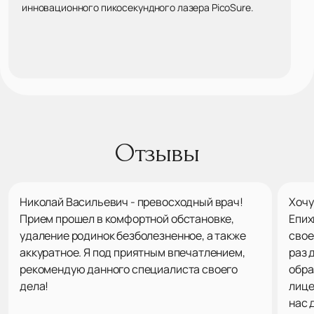
инновационного пикосекундного лазера PicoSure.
Отзывы
Николай Васильевич - превосходный врач!
Хочу
Прием прошел в комфортной обстановке,
Епих
удаление родинок безболезненное, а также
свое
аккуратное. Я под приятным впечатлением,
раз 
рекомендую данного специалиста своего
обра
дела!
лице
нас 