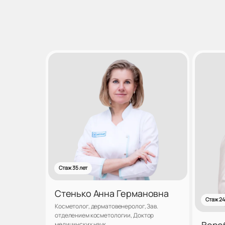
Стаж 35 лет
Стенько Анна Германовна
Стаж 24
Косметолог, дерматовенеролог, Зав.
отделением косметологии, Доктор
Воро
медицинских наук