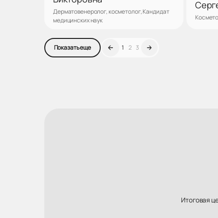
Серг
Дерматовенеролог, косметолог, Кандидат
Космето
медицинских наук
Записаться
1
2
3
Показать еще
Итоговая ц