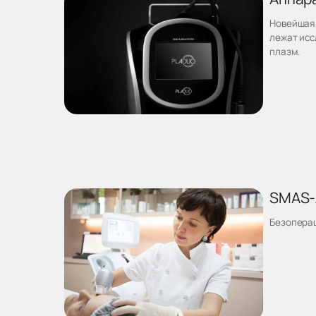
Новейшая 
лежат исс
плазм.
SMAS-л
Безоперац