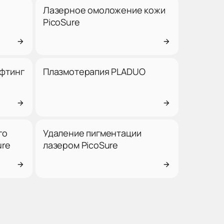
Лазерное омоложение кожи
PicoSure
фтинг
Плазмотерапия PLADUO
го
Удаление пигментации
ure
лазером PicoSure