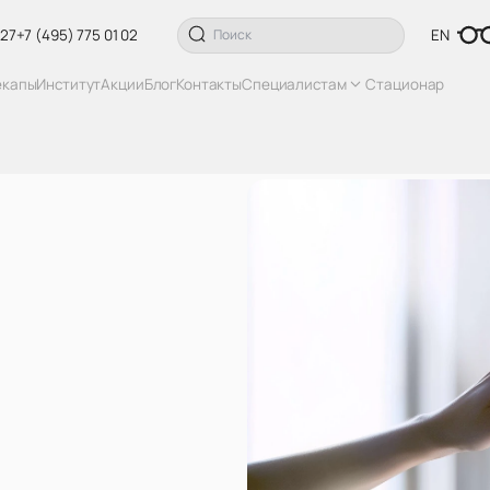
 27
+7 (495) 775 01 02
EN
екапы
Институт
Акции
Блог
Контакты
Специалистам
Стационар