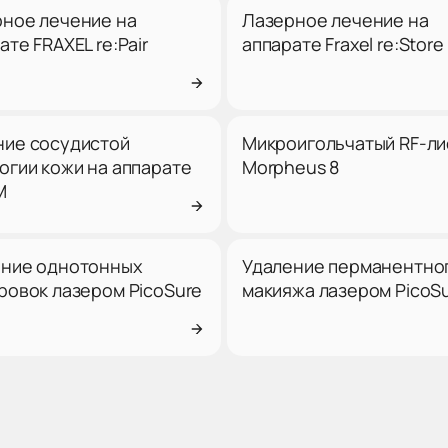
ное лечение на
Лазерное лечение на
ате FRAXEL re:Pair
аппарате Fraxel re:Store
ие сосудистой
Микроигольчатый RF-ли
огии кожи на аппарате
Morpheus 8
M
ение однотонных
Удаление перманентно
ровок лазером PicoSure
макияжа лазером PicoS