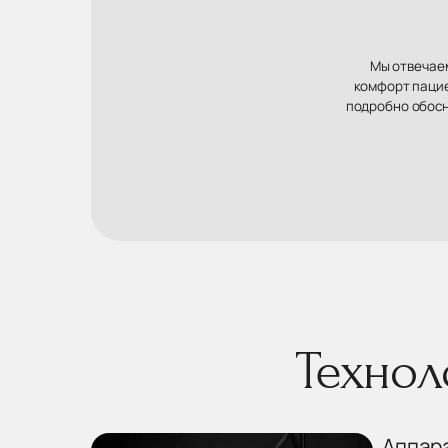
Мы отвечаем
комфорт пацие
подробно обосн
Технол
Аппар