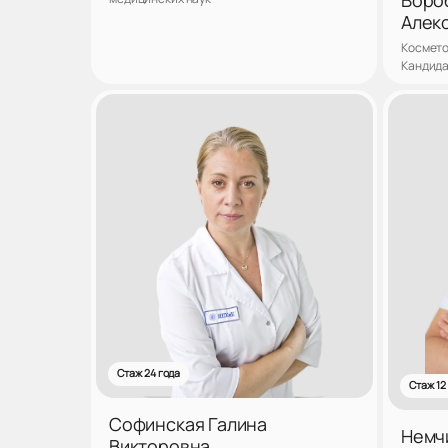
Алек
Космето
Кандида
Записаться
Стаж 24 года
Стаж 12
Софинская Галина
Немч
Викторовна