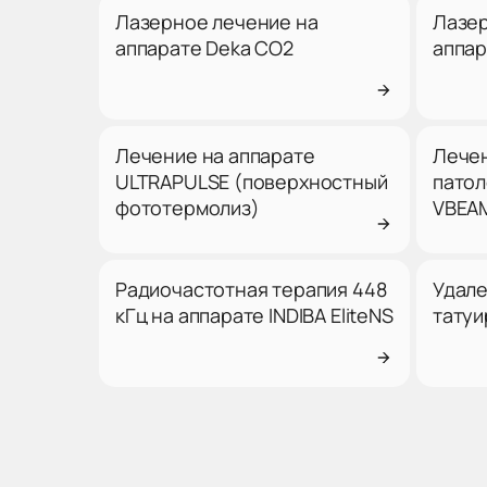
Лазерное лечение на
Лазер
аппарате Deka CO2
аппар
Лечение на аппарате
Лечен
ULTRAPULSE (поверхностный
патол
фототермолиз)
VBEA
Радиочастотная терапия 448
Удал
кГц на аппарате INDIBA EliteNS
татуи