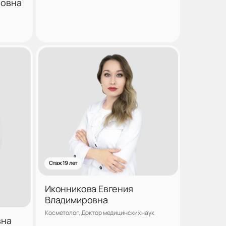
ровна
аться
Записаться
Стаж 19 лет
Иконникова Евгения
Владимировна
Косметолог, Доктор медицинских наук
вна