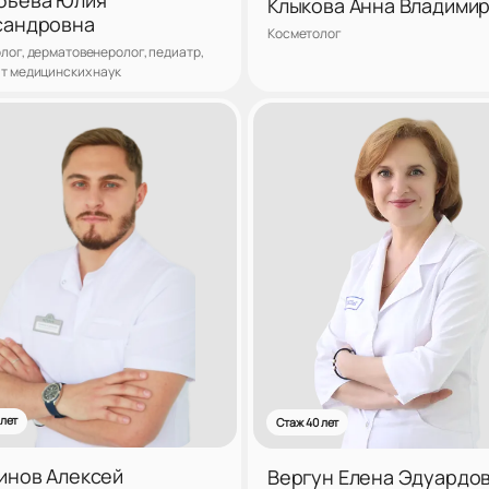
Клыкова Анна Владими
сандровна
Косметолог
лог, дерматовенеролог, педиатр,
т медицинских наук
Записаться
Запис
 лет
Стаж 40 лет
инов Алексей
Вергун Елена Эдуардо