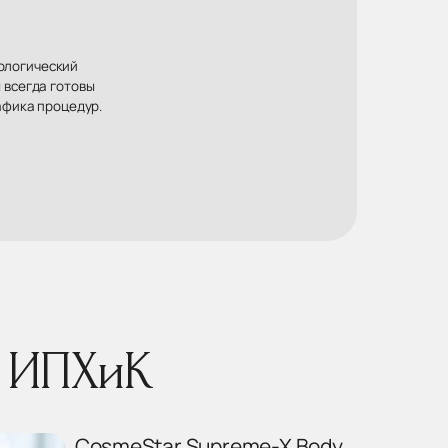
хологический
 всегда готовы
афика процедур.
е ИПХиК
CosmeStar Supreme-X Body