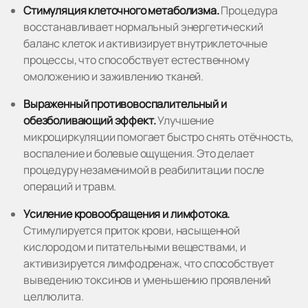
Стимуляция клеточного метаболизма.
Процедура
восстанавливает нормальный энергетический
баланс клеток и активизирует внутриклеточные
процессы, что способствует естественному
омоложению и заживлению тканей.
Выраженный противовоспалительный и
обезболивающий эффект.
Улучшение
микроциркуляции помогает быстро снять отёчность,
воспаление и болевые ощущения. Это делает
процедуру незаменимой в реабилитации после
операций и травм.
Усиление кровообращения и лимфотока.
Стимулируется приток крови, насыщенной
кислородом и питательными веществами, и
активизируется лимфодренаж, что способствует
выведению токсинов и уменьшению проявлений
целлюлита.