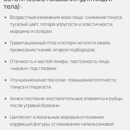
тела):
Возрастные изменения кожи лица: снижение тонуса,
тусклый цвет, потеря упругости и эластичности,
морщины и складки.
Гравитационный птоз и потеря четкости овала:
провисание тканей, второй подбородок.
Отечность и застой лимфы: пастозность лица,
«мешки» под глазами.
Улучшение качества кожи: повышение плотности,
тонуса и гладкости.
Акне и постакне: воспалительные элементы и рубцы
после угревой болезни.
Целлюлит и локальные жировые отложения:
коррекция фигуры, сглаживание «апельсиновой