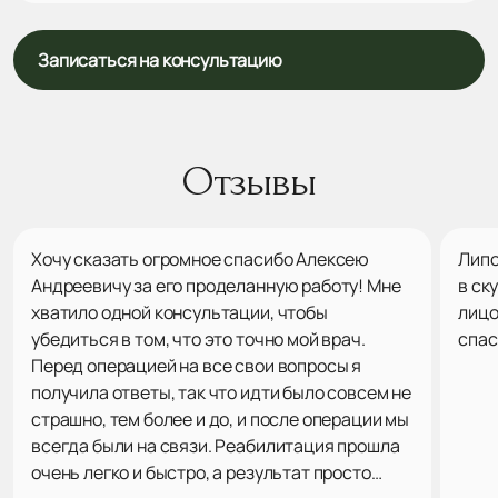
Записаться на консультацию
Отзывы
Хочу сказать огромное спасибо Алексею
Липо
Андреевичу за его проделанную работу! Мне
в ск
хватило одной консультации, чтобы
лицо
убедиться в том, что это точно мой врач.
спас
Перед операцией на все свои вопросы я
получила ответы, так что идти было совсем не
страшно, тем более и до, и после операции мы
всегда были на связи. Реабилитация прошла
очень легко и быстро, а результат просто