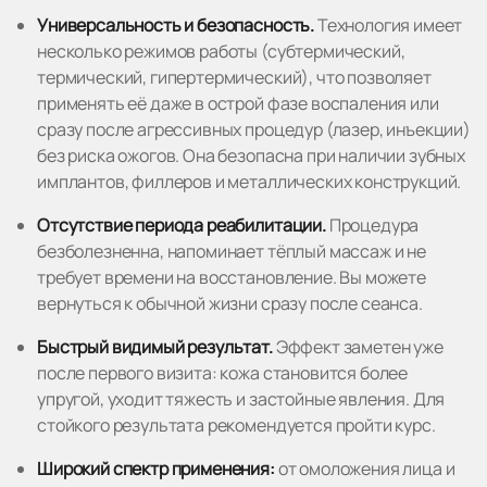
Универсальность и безопасность.
Технология имеет
несколько режимов работы (субтермический,
термический, гипертермический), что позволяет
применять её даже в острой фазе воспаления или
сразу после агрессивных процедур (лазер, инъекции)
без риска ожогов. Она безопасна при наличии зубных
имплантов, филлеров и металлических конструкций.
Отсутствие периода реабилитации.
Процедура
безболезненна, напоминает тёплый массаж и не
требует времени на восстановление. Вы можете
вернуться к обычной жизни сразу после сеанса.
Быстрый видимый результат.
Эффект заметен уже
после первого визита: кожа становится более
упругой, уходит тяжесть и застойные явления. Для
стойкого результата рекомендуется пройти курс.
Широкий спектр применения:
от омоложения лица и