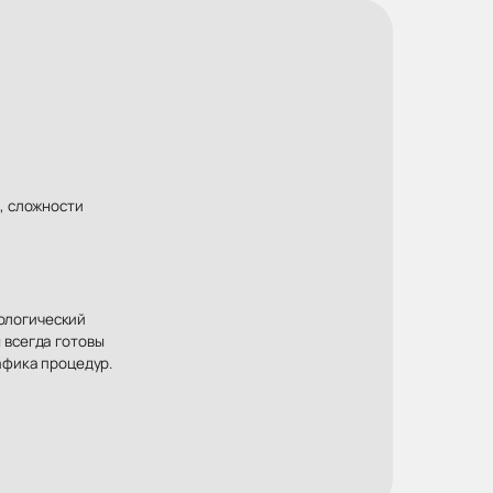
, сложности
хологический
 всегда готовы
афика процедур.