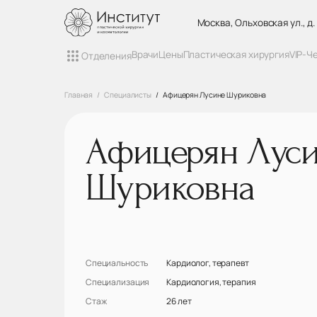
Москва, Ольховская ул., д.
Врачи
Цены
Пластическая хирургия
VIP-Ч
Отделения
Главная
Специалисты
Афицерян Лусине Шуриковна
Афицерян Лус
Шуриковна
Специальность
Кардиолог, терапевт
Специализация
Кардиология, терапия
Стаж
26 лет