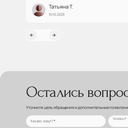
доступным языком может объяснить твою проблему
Татьяна Т.
со здоровьем и её решение. Она терпелива и
10.10.2023
доброжелательна, доступна для ответов на
вопросы больных, поэтому чествуешь что врач
заботиться о твоём благополучие и хочет помочь
тебе. Хочется пожелать чтобы таких врачей было
как можно больше.
Остались вопро
Уточните цель обращения и дополнительные пожелания
Телефон
*
Как вас зовут?
*