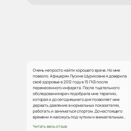
Очень непросто найти хорошего врача. Но мне
повезло. Афицерян Лусине Шуриковне я доверила
своё здоровье в 2012 году в 15 ГКБ после
перенесенного инфаркта. После тщательного
обследования врач подобрала мне терапию,
которая и до сегодняшнего дня позволяет мне
держать давление в нормальных показателях,
работать и заниматься спортом. До настоящего
времени я нахожусь под чутким и внимательным
наблюдением у Лусине Шуриковны. Это врач,
Читать весь отзыв
которая умеет слушать, слышать, чётко и