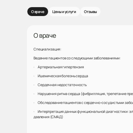
О враче
Цены и услуги
Отзывы
О враче
Специализация:
Ведение пациентов со следующими заболеваниями:
· Артериальная гипертензия
· Ишемическая болезнь сердца
· Сердечная недостаточность
· Нарушения ритма сердца (фибрилляция, трепетание предс
· Обследование пациентов с сердечно-сосудистыми забол
· Интерпретация данных функциональной диагностики: эл
давления (СМАД)