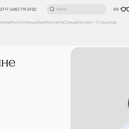
 27
+7 (495) 775 01 02
EN
екапы
Институт
Акции
Блог
Контакты
Специалистам
Стационар
ине