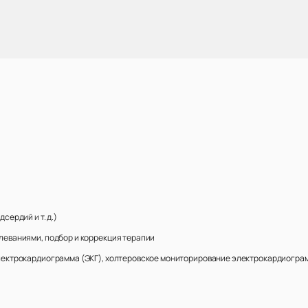
ердий и т. д.)
еваниями, подбор и коррекция терапии
ектрокардиограмма (ЭКГ), холтеровское мониторирование электрокардиограм