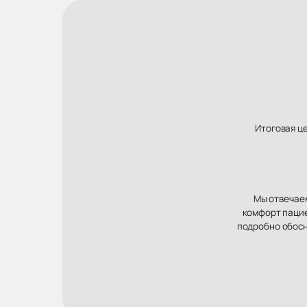
Итоговая ц
Мы отвечаем
комфорт пацие
подробно обосн