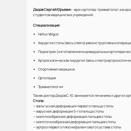
Дедов Сергей Юрьевич
- врач ортопед-травматолог, кандид
студентов медицинских учреждений.
Специализация:
Hallux Valgus
Хирургия стопы (весь спектр реконструктивных операц
Подиатрия (изготовление индивидуальных ортопедическ
Артроскопическая хирургия (весь спектр артроскопиче
Спортивная медицина
Ортопедия
Травматология
Также доктор Дедов С. Ю. занимается лечением и других о
Стопа:
— вальгусная деформация первого пальца стопы
— варусная деформация 5-го пальца стопы
— молоткообразная деформация пальцев стопы
— молоточкообразная деформация пальцев стопы
— артроз первого плюснефалангового сустава стопы