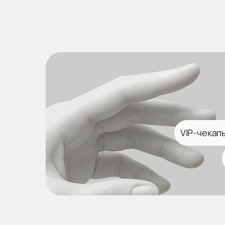
VIP-чекап