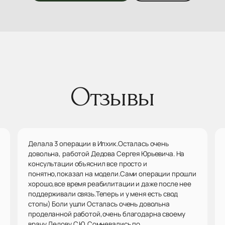
Отзывы
Делала 3 операции в Ипхик.Осталась очень
довольна, работой Дедова Сергея Юрьевича. На
консультации объяснил все просто и
понятно,показал на модели.Сами операции прошли
хорошо,все время реабилитации и даже после нее
поддерживали связь.Теперь и у меня есть свод
стопы) Боли ушли Осталась очень довольна
проделанной работой,очень благодарна своему
врачу Дедову С.Ю. Сомневались по