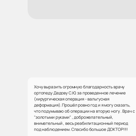
Хочу выразить огромную благодарность врачу
ортопеду Дедову С.Ю. за проведенное лечение
(хирургическая операция - вальгусная
деформация). Прошёл ровно год и я могу сказать,
что подумываю об операции на вторую ногу . Врач с
"золотыми руками" , доброжелательный,
внимательный , весь реабилитационный период
под наблюдением. Спасибо большое ДОКТОР!!!!