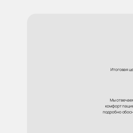
Итоговая ц
Мы отвечаем
комфорт пацие
подробно обосн