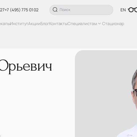
 27
+7 (495) 775 01 02
EN
екапы
Институт
Акции
Блог
Контакты
Специалистам
Стационар
Юрьевич
S