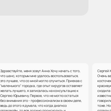
Здравствуйте, меня зовут Анна Хочу начать с того,
Сергей Ю
что шанс, которым мне удалось воспользоваться,
Очень в
это лучшее, что со мной могло случиться. Приехав с
косточек
"маленького" городка, где опыт хирургов оставляет
красивую
желать лучшего, я записалась на консультацию к
сходила
Сергею Юрьевичу. Первое, что не могло остаться
известн
без внимания это - профессионализм в своем деле,
говорили
ведь до этого я думала, что когда диагноз
тоже. Но
определён, то все должно происходить и
отпали п