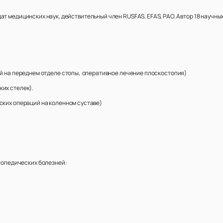
ат медицинских наук, действительный член RUSFAS, EFAS, РАО. Автор 18 научны
ий на переднем отделе стопы, оперативное лечение плоскостопия)
их стелек).
ских операций на коленном суставе)
ртопедических болезней: