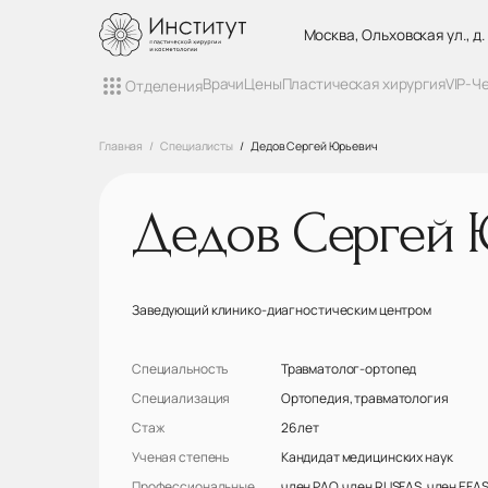
Москва, Ольховская ул., д.
Врачи
Цены
Пластическая хирургия
VIP-Ч
Отделения
Главная
Специалисты
Дедов Сергей Юрьевич
Дедов Сергей 
Заведующий клинико-диагностическим центром
Специальность
Травматолог-ортопед
Специализация
Ортопедия, травматология
Стаж
26 лет
Ученая степень
Кандидат медицинских наук
Профессиональные
член РАО, член RUSFAS, член EFA