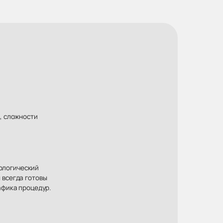
, сложности
хологический
 всегда готовы
афика процедур.