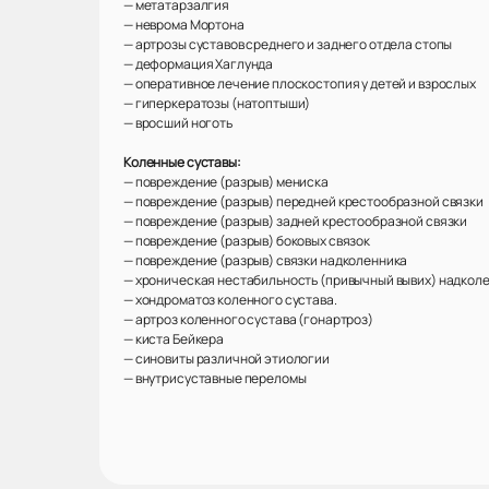
— метатарзалгия
— неврома Мортона
— артрозы суставов среднего и заднего отдела стопы
— деформация Хаглунда
— оперативное лечение плоскостопия у детей и взрослых
— гиперкератозы (натоптыши)
— вросший ноготь
Коленные суставы:
— повреждение (разрыв) мениска
— повреждение (разрыв) передней крестообразной связки
— повреждение (разрыв) задней крестообразной связки
— повреждение (разрыв) боковых связок
— повреждение (разрыв) связки надколенника
— хроническая нестабильность (привычный вывих) надкол
— хондроматоз коленного сустава.
— артроз коленного сустава (гонартроз)
— киста Бейкера
— синовиты различной этиологии
— внутрисуставные переломы