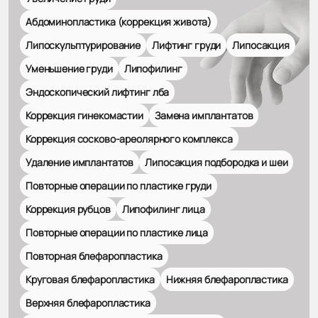
Абдоминопластика (коррекция живота)
Липоскульптурирование
Лифтинг груди
Липосакция
Уменьшение груди
Липофилинг
Эндоскопический лифтинг лба
Коррекция гинекомастии
Замена имплантатов
Коррекция сосково-ареолярного комплекса
Удаление имплантатов
Липосакция подбородка и шеи
Повторные операции по пластике груди
Коррекция рубцов
Липофилинг лица
Повторные операции по пластике лица
Повторная блефаропластика
Круговая блефаропластика
Нижняя блефаропластика
Верхняя блефаропластика