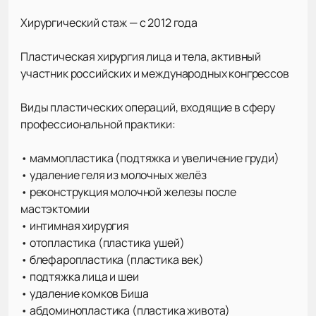
Хирургический стаж — с 2012 года
Пластическая хирургия лица и тела, активный
участник российских и международных конгрессов
Виды пластических операций, входящие в сферу
профессиональной практики:
• маммопластика (подтяжка и увеличение груди)
• удаление геля из молочных желёз
• реконструкция молочной железы после
мастэктомии
• интимная хирургия
• отопластика (пластика ушей)
• блефаропластика (пластика век)
• подтяжка лица и шеи
• удаление комков Биша
• абдоминопластика (пластика живота)