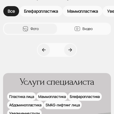
Все
Блефаропластика
Маммопластика
Уве
Фото
Видео
Услуги специалиста
Пластика лица
Маммопластика
Блефаропластика
Абдоминопластика
SMAS-лифтинг лица
Увеличение груди