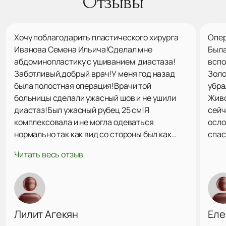
Отзывы
Хочу поблагодарить пластического хирурга
Опер
Иванова Семена Ильича!Сделал мне
Была
абдоминопластику с ушиванием диастаза!
вспо
Заботливый,добрый врач!У меня год назад
Золо
была полостная операция!Врачи той
убра
больницы сделали ужасный шов и не ушили
Живо
диастаз!Был ужасный рубец 25 см!Я
сейч
комплексовала и не могла одеваться
осло
нормально так как вид со стороны был как
спас
будто у меня беременность 3 месяца)))А
Читать весь отзыв
доктор Иванов Семен Ильич всё исправил!
Пока прохожу реабилитацию после операции
и есть отеки ,но я уже чувствую уверенность в
себе и счастлива что могу одевать любую
одежду и не буду комплексовать надевая
Лилит Агекян
Еле
обтягивающую одежду!Спасибо доктор!