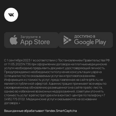
С 1 сентября 2023 г в соответствии с Постановлением Правительства РФ
от 11.05.2023 N 736 при оформлении договора на платные медицинские
услуги необходимо предъявить документ, удостоверяющий личность.
Предупреждаем о необходимости получения консультации у врача
(специалиста) по оказываемым услугам и противопоказаниям.
Информация и стоимость услуг, представленная на сайте iphk.ru, не
является публичной офертой. Администрация принимает все меры по
своевременному обновлению размещенного на сайте прайс-листа,
однако во избежание возможных недоразумений, советуем уточнять
стоимость услуг в регистратуре или в контакт-центре по телефону +7
(495) 775 01 02. Медицинские услуги оказываются на основании
договора.»
Ваши данные обрабатывает Yandex.SmartCaptcha