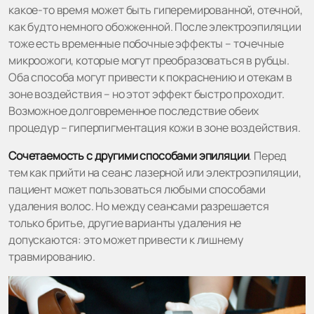
какое-то время может быть гиперемированной, отечной,
как будто немного обожженной. После электроэпиляции
тоже есть временные побочные эффекты – точечные
микроожоги, которые могут преобразоваться в рубцы.
Оба способа могут привести к покраснению и отекам в
зоне воздействия – но этот эффект быстро проходит.
Возможное долговременное последствие обеих
процедур – гиперпигментация кожи в зоне воздействия.
Сочетаемость с другими способами эпиляции
. Перед
тем как прийти на сеанс лазерной или электроэпиляции,
пациент может пользоваться любыми способами
удаления волос. Но между сеансами разрешается
только бритье, другие варианты удаления не
допускаются: это может привести к лишнему
травмированию.