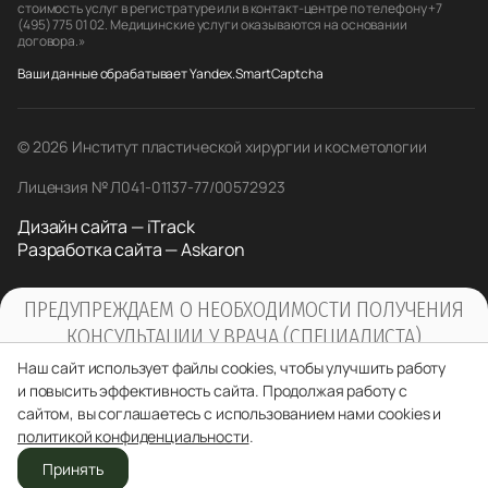
стоимость услуг в регистратуре или в контакт-центре по телефону +7
(495) 775 01 02. Медицинские услуги оказываются на основании
договора.»
Ваши данные обрабатывает Yandex.SmartCaptcha
© 2026 Институт пластической хирургии и косметологии
Лицензия № Л041-01137-77/00572923
Дизайн сайта — iTrack
Разработка сайта — Askaron
ПРЕДУПРЕЖДАЕМ О НЕОБХОДИМОСТИ ПОЛУЧЕНИЯ
КОНСУЛЬТАЦИИ У ВРАЧА (СПЕЦИАЛИСТА)
ПО ОКАЗЫВАЕМЫМ УСЛУГАМ И
Наш сайт использует файлы cookies, чтобы улучшить работу
ПРОТИВОПОКАЗАНИЯМ
и повысить эффективность сайта. Продолжая работу с
сайтом, вы соглашаетесь с использованием нами cookies и
политикой конфиденциальности
.
Принять
Отделения
Звонок
Врачи
Записаться