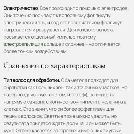
Электричество
. Все происходит с помощью электродов.
Они точечно посылают к волосяному фолликулу
электрический ток, и под его воздействием фолликул
нагревается и разрушается. Для каждого волоска
посылается отдельный импульс, поэтому
электроэпиляция
дольше и сложнее – но отличается
более тонким воздействием.
Сравнение по характеристикам
Тип волос для обработки.
Оба метода подходят для
обработки как больших зон, так и точечных участков. Но
лазер воздействует светом, и его эффективность
напрямую связана с количеством пигмента меланина в
клетках. Это значит, что он более эффективен для
темных волосков. Светлые тоже можно удалить, но
результата придется ждать дольше, и он может быть
хуже. Это же касается загорелых и имеющих смуглый