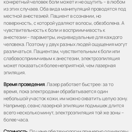
конкретный человек боли может и не ощутить – в любом
из этих случаев. Оба вида манипуляций проводятся под
местной анестезией. Пациент в сознании, но
поверхность, с которой удаляют волосы, обезболена. А
чувствительность к боли и восприимчивость к
анестезии – параметры, индивидуальные для каждого
человека. Поэтому у двух разных людей ощущения могут
различаться. Пациентам, чувствительным к боли или
слабовосприимчивым к анестезии, электроэпиляция
может показаться более неприятной, чем лазерная
эпиляция.
Время проведения
. Лазер работает быстрее: за то
время, пока электродами обрабатывается один
небольшой участок кожи, им можно охватить целую зону.
Например, сеанс лазерной эпиляции подмышек длится
всего несколько минут, электроэпиляция той же зоны –
более часа.
Стоимость
. По цене обе технологии примерно одинаковы