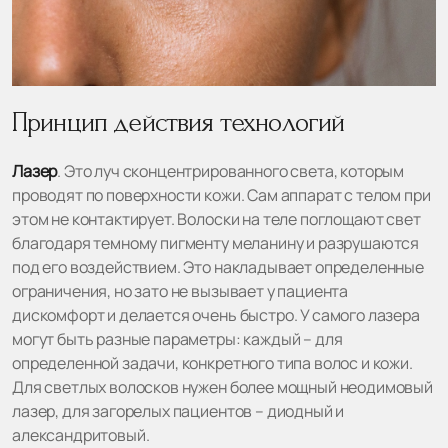
Принцип действия технологий
Лазер
. Это луч сконцентрированного света, которым
проводят по поверхности кожи. Сам аппарат с телом при
этом не контактирует. Волоски на теле поглощают свет
благодаря темному пигменту меланину и разрушаются
под его воздействием. Это накладывает определенные
ограничения, но зато не вызывает у пациента
дискомфорт и делается очень быстро. У самого лазера
могут быть разные параметры: каждый – для
определенной задачи, конкретного типа волос и кожи.
Для светлых волосков нужен более мощный неодимовый
лазер, для загорелых пациентов – диодный и
александритовый.