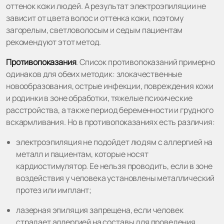
оттенок кожи людей. А результат электроэпиляции не
зависит от цвета волос и оттенка кожи, поэтому
загорелым, светловолосым и седым пациентам
рекомендуют этот метод.
Противопоказания
. Список противопоказаний примерно
одинаков для обеих методик: злокачественные
новообразования, острые инфекции, повреждения кожи
и родинки в зоне обработки, тяжелые психические
расстройства, а также период беременности и грудного
вскармливания. Но в противопоказаниях есть различия:
электроэпиляция не подойдет людям с аллергией на
металл и пациентам, которые носят
кардиостимулятор. Ее нельзя проводить, если в зоне
воздействия у человека установлены металлический
протез или имплант;
лазерная эпиляция запрещена, если человек
страдает аллергией на составы для проведения