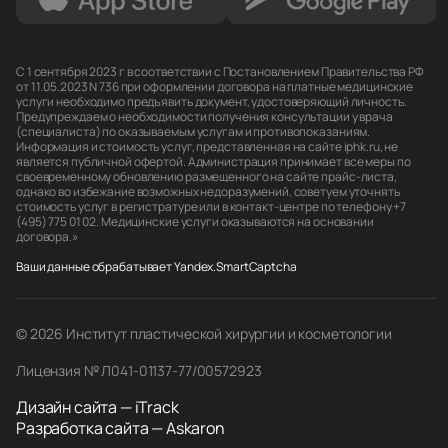
С 1 сентября 2023 г в соответствии с Постановлением Правительства РФ
от 11.05.2023 N 736 при оформлении договора на платные медицинские
услуги необходимо предъявить документ, удостоверяющий личность.
Предупреждаем о необходимости получения консультации у врача
(специалиста) по оказываемым услугам и противопоказаниям.
Информация и стоимость услуг, представленная на сайте iphk.ru, не
является публичной офертой. Администрация принимает все меры по
своевременному обновлению размещенного на сайте прайс-листа,
однако во избежание возможных недоразумений, советуем уточнять
стоимость услуг в регистратуре или в контакт-центре по телефону +7
(495) 775 01 02. Медицинские услуги оказываются на основании
договора.»
Ваши данные обрабатывает Yandex.SmartCaptcha
© 2026 Институт пластической хирургии и косметологии
Лицензия № Л041-01137-77/00572923
Дизайн сайта — iTrack
Разработка сайта — Askaron