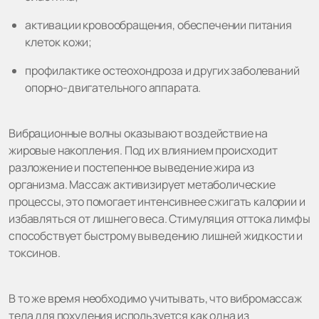
активации кровообращения, обеспечении питания
клеток кожи;
профилактике остеохондроза и других заболеваний
опорно-двигательного аппарата.
Вибрационные волны оказывают воздействие на
жировые накопления. Под их влиянием происходит
разложение и постепенное выведение жира из
организма. Массаж активизирует метаболические
процессы, это помогает интенсивнее сжигать калории и
избавляться от лишнего веса. Стимуляция оттока лимфы
способствует быстрому выведению лишней жидкости и
токсинов.
В то же время необходимо учитывать, что вибромассаж
тела для похудения используется как одна из