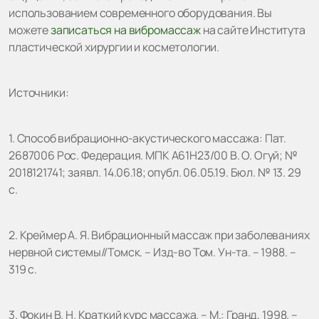
использованием современного оборудования. Вы
можете
записаться на вибромассаж
на сайте Института
пластической хирургии и косметологии.
Источники:
1. Способ вибрационно-акустического массажа: Пат.
2687006 Рос. Федерация. МПК A61H23/00 В. О. Огуй; №
2018121741; заявл. 14.06.18; опубл. 06.05.19. Бюл. № 13. 29
c.
2. Креймер А. Я. Вибрационный массаж при заболеваниях
нервной системы//Томск. – Изд-во Том. Ун-та. – 1988. –
319 с.
3. Фокин В. Н. Краткий курс массажа. – М.: Гранд, 1998. –