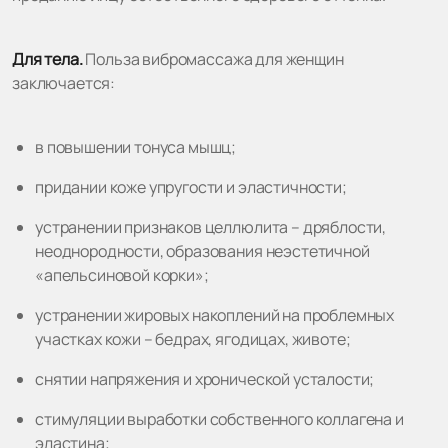
Для тела.
Польза вибромассажа для женщин
заключается:
в повышении тонуса мышц;
придании коже упругости и эластичности;
устранении признаков целлюлита – дряблости,
неоднородности, образования неэстетичной
«апельсиновой корки»;
устранении жировых накоплений на проблемных
участках кожи – бедрах, ягодицах, животе;
снятии напряжения и хронической усталости;
стимуляции выработки собственного коллагена и
эластина;