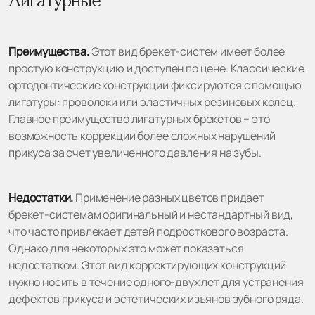
Лигатурные
Преимущества.
Этот вид брекет-систем имеет более
простую конструкцию и доступен по цене. Классические
ортодонтические конструкции фиксируются с помощью
лигатуры: проволоки или эластичных резиновых колец.
Главное преимущество лигатурных брекетов − это
возможность коррекции более сложных нарушений
прикуса за счет увеличенного давления на зубы.
Недостатки.
Применение разных цветов придает
брекет-системам оригинальный и нестандартный вид,
что часто привлекает детей подросткового возраста.
Однако для некоторых это может показаться
недостатком. Этот вид корректирующих конструкций
нужно носить в течение одного-двух лет для устранения
дефектов прикуса и эстетических изъянов зубного ряда.