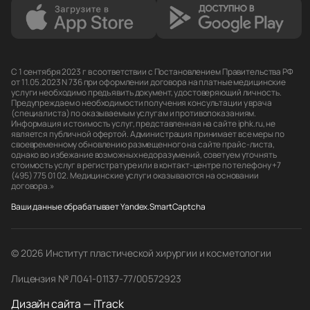
С 1 сентября 2023 г в соответствии с Постановлением Правительства РФ
от 11.05.2023 N 736 при оформлении договора на платные медицинские
услуги необходимо предъявить документ, удостоверяющий личность.
Предупреждаем о необходимости получения консультации у врача
(специалиста) по оказываемым услугам и противопоказаниям.
Информация и стоимость услуг, представленная на сайте iphk.ru, не
является публичной офертой. Администрация принимает все меры по
своевременному обновлению размещенного на сайте прайс-листа,
однако во избежание возможных недоразумений, советуем уточнять
стоимость услуг в регистратуре или в контакт-центре по телефону +7
(495) 775 01 02. Медицинские услуги оказываются на основании
договора.»
Ваши данные обрабатывает Yandex.SmartCaptcha
© 2026 Институт пластической хирургии и косметологии
Лицензия № Л041-01137-77/00572923
Дизайн сайта — iTrack