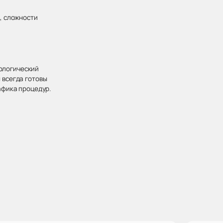
, сложности
хологический
 всегда готовы
афика процедур.