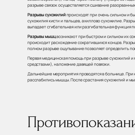
разрыве связок осуществляется сшивание разорванных
Разрывы сухожилий
происходят при очень сильном и б
сухожилия кисти и пальцев, ахиллово сухожилие. Раз
выпадает сгибательная или разгибательная функция п
Разрывы мышц
возникают при быстром и сильном их со
происходит расхождение сократившихся концов. Разр
полном разрыве ощупывание позволяет определить по
Первая медицинская помощь при разрыве сухожилий и 
средствами), наложение давящей повязки.
Дальнейшие мероприятия проводятся в больнице. При 
расслабились мышцы. После срастания сухожилий и мы
Противопоказан