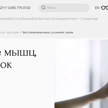
 27
+7 (495) 775 01 02
EN
екапы
Институт
Акции
Блог
Контакты
Специалистам
Стационар
гия - ортопедия
Восстановление мышц, сухожилий, связок
е мышц,
зок