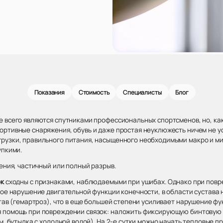
Показания
Стоимость
Специалисты
Блог
е всего являются спутниками профессиональных спортсменов, но, к
ртивные снаряжения, обувь и даже простая неуклюжесть ничем не ус
рузки, правильного питания, насыщенного необходимыми макро и м
упкими.
ения, частичный или полный разрыв.
ок
сходны с признаками, наблюдаемыми при ушибах. Однако при повре
ное нарушение двигательной функции конечности, в области сустава
став (гемартроз), что в еще большей степени усиливает нарушение ф
 помощь при повреждении связок: наложить фиксирующую бинтовую п
м, бутылка с холодной водой). На 2-е сутки можно начать тепловые п