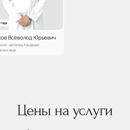
 года
хов Всеволод Юрьевич
олог-ортопед, Кандидат
ских наук
Записаться
Цены на услуги