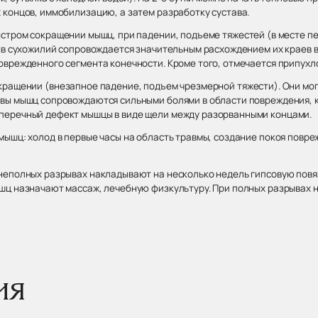
 концов, иммобилизацию, а затем разработку сустава.
ыстром сокращении мышц, при падении, подъеме тяжестей (в месте п
рыв сухожилий сопровождается значительным расхождением их краев 
оврежденного сегмента конечности. Кроме того, отмечается припухл
кращении (внезапное падение, подъем чрезмерной тяжести). Они мо
ывы мышц сопровождаются сильными болями в области повреждения, 
перечный дефект мышцы в виде щели между разорванными концами.
мышц: холод в первые часы на область травмы, создание покоя пов
неполных разрывах накладывают на несколько недель гипсовую повяз
шц назначают массаж, лечебную физкультуру. При полных разрывах 
ия