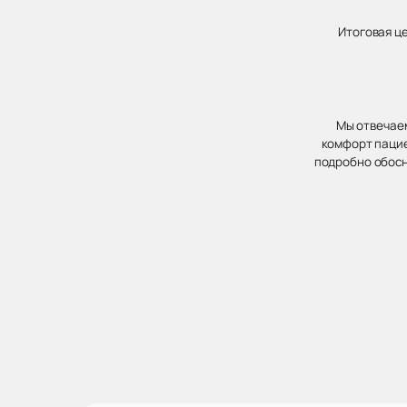
Итоговая ц
Мы отвечаем
комфорт пацие
подробно обосн