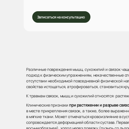
Записаться на консультацию
Различные повреждения мышц, сухожилий и связок чащ
подход к физическим упражнениям, некачественные спо
отсутствии необходимой повседневной физической наг
свойства истощаться, атрофироваться, становиться хр
К травмам связок, мышц и сухожилий относятся: растяж
Клинические признаки
при растяжении и разрыве связ
в месте прикрепления связок, а также, более выражен
в мягкие ткани. Может отмечаться кровоизлияние в су
сопровождается деформацией области сустава. Первая
восьмиобразная), холод через повязку (пузырь со льдо