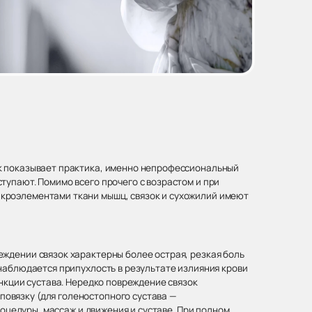
ак показывает практика, именно непрофессиональный
тупают. Помимо всего прочего с возрастом и при
икроэлементами ткани мышц, связок и сухожилий имеют
ждении связок характерны более острая, резкая боль
 наблюдается припухлость в результате излияния крови
ункции сустава. Нередко повреждение связок
овязку (для голеностопного сустава —
роцедуры, массаж и движения и суставе. При полном