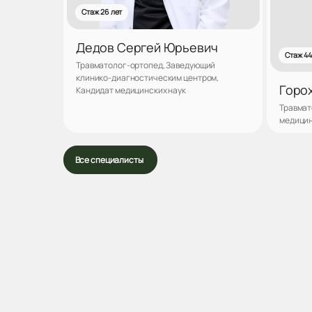
Стаж 26 лет
Дедов Сергей Юрьевич
Стаж 44
Травматолог-ортопед, Заведующий
клинико-диагностическим центром,
Горо
Кандидат медицинских наук
Травмат
медицин
Записаться
Все специалисты