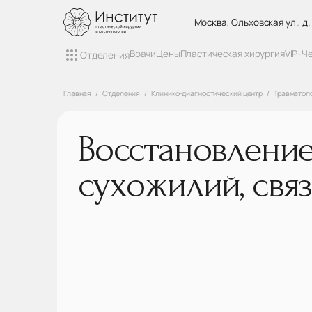
Москва, Ольховская ул., д.
Врачи
Цены
Пластическая хирургия
VIP-Ч
Отделения
Главная
Отделения
Клинико-диагностический центр
Травматоло
Восстановлени
сухожилий, свя