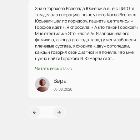
Знаю Горохова Всеволда Юрьевича еще с ЦИТО, я
там делала операцию, но не у него. Когда Всеволд
Юрьевич шел по коридору, пациеты шептались: «
Горохов идет!». Я спросила: « А кто такой Горохов?».
Мне ответили: « Это «Бог»!!!». Я запомнила его
фамилию, а когда два года назад у меня заболели
плечевые сустава, я сходила к двум ортопедам,
каждый говорил свой диагноз и я поняла, что мне
нужно найти Горохова В. Ю. Через сайт
«Продокторов» нашла его, была на консультации.
Читать весь отзыв
Он посмотрел мои снимки, сказал точный диагноз,
наметили план действий. Решили попробывать
Вера
подколы озоном. Подколы делает
05.08.2026
профессионально, уверенно, точно в межсуставную
щель. Даже после первого укола очень сильно
увеличилась амплитуда отведения руки. Дальше
будем решать проблему плечевых суставов по
ситуации. Действ...