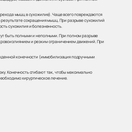
ерехода мышц в сухожилие). Чаще всего повреждаются
в результате сокращения мышц. При разрыве сухожилий
ость сухожилия и болезненность.
гут быть полными и неполными. При полном разрыве
кровоизлиянием и резким ограничением движений. При
режденной конечности (иммобилизация подручными
ку. Конечность сгибают так, чтобы максимально
необходимо хирургическое лечение.