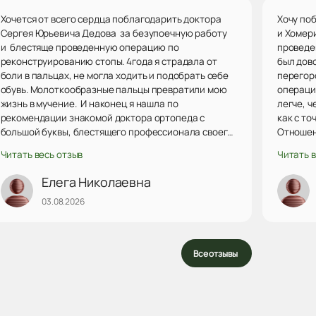
Хочется от всего сердца поблагодарить доктора
Хочу по
Сергея Юрьевича Дедова за безупоечную работу
и Хомер
и блестяще проведенную операцию по
проведе
реконструированию стопы. 4года я страдала от
был дов
боли в пальцах, не могла ходить и подобрать себе
перегор
обувь. Молоткообразные пальцы превратили мою
операци
жизнь в мучение. И наконец я нашла по
легче, ч
рекомендации знакомой доктора ортопеда с
как с то
большой буквы, блестящего профессионала своего
Отношен
дела, который сделал операцию и спас меня от
внимате
Читать весь отзыв
Читать в
страданий. Не поверить ему невозможно. Я
попала и
доверила ему свое здоровье и не ошиблась.
очень с
Елега Николаевна
Замечательный доктор, человек с огромным
врачам.
03.08.2026
сердцем, понимающий и протягивающий руку
больным, сострадающий, доброжелательный,
очень приятный в общении. А самое главное -
творящий чудесное исцеление врач. Огромное
Все отзывы
спасибо вам за ваши&nbs...