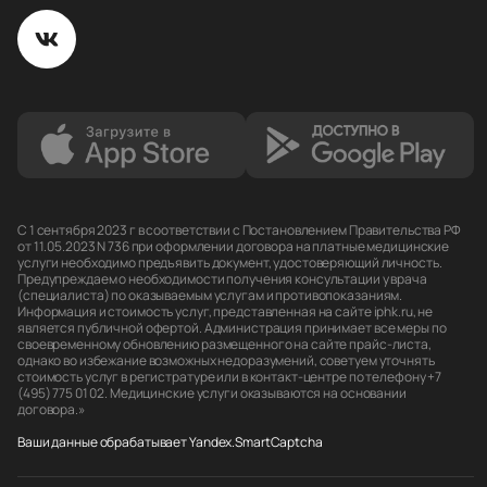
С 1 сентября 2023 г в соответствии с Постановлением Правительства РФ
от 11.05.2023 N 736 при оформлении договора на платные медицинские
услуги необходимо предъявить документ, удостоверяющий личность.
Предупреждаем о необходимости получения консультации у врача
(специалиста) по оказываемым услугам и противопоказаниям.
Информация и стоимость услуг, представленная на сайте iphk.ru, не
является публичной офертой. Администрация принимает все меры по
своевременному обновлению размещенного на сайте прайс-листа,
однако во избежание возможных недоразумений, советуем уточнять
стоимость услуг в регистратуре или в контакт-центре по телефону +7
(495) 775 01 02. Медицинские услуги оказываются на основании
договора.»
Ваши данные обрабатывает Yandex.SmartCaptcha