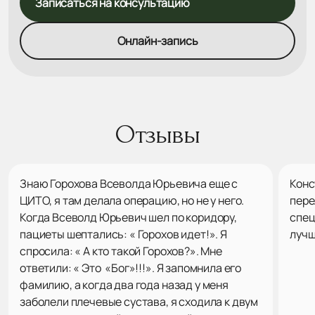
Записаться на консультацию
Онлайн-запись
Отзывы
Знаю Горохова Всеволда Юрьевича еще с
Конс
ЦИТО, я там делала операцию, но не у него.
пере
Когда Всеволд Юрьевич шел по коридору,
спец
пациеты шептались: « Горохов идет!». Я
лучш
спросила: « А кто такой Горохов?». Мне
ответили: « Это «Бог»!!!». Я запомнила его
фамилию, а когда два года назад у меня
заболели плечевые сустава, я сходила к двум