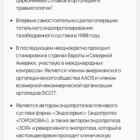
циркониевых сплавов в ортопедии и
травматологии".
Впервые самостоятельно сделал операцию
тотального эндопротезирования
тазобедренного сустава в 1988 году.
В последующем неоднократно проходил
стажировки в странах Европы и Северной
Америки, участвую в международных
конгрессах. Является членом американского
ортопедического общества AAOS и членом
всемирной некоммерческой организации
ортопедов SICOT.
Является автором эндопротезов плечевого
сустава фирмы «Эндосервис» (эндопротез
«ГОРОХОВА»), а также автором эндопротеза
«ЗОЯ» и реверсивного энопротеза, который в
настоящее время проходит клиническую