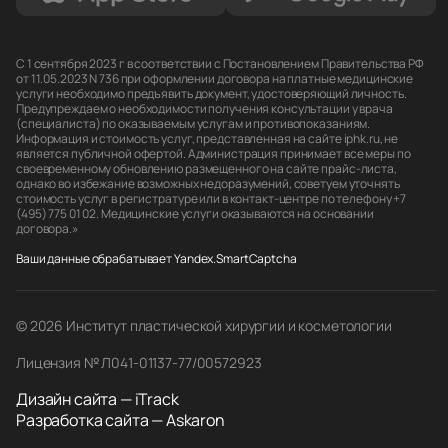
С 1 сентября 2023 г в соответствии с Постановлением Правительства РФ
от 11.05.2023 N 736 при оформлении договора на платные медицинские
услуги необходимо предъявить документ, удостоверяющий личность.
Предупреждаем о необходимости получения консультации у врача
(специалиста) по оказываемым услугам и противопоказаниям.
Информация и стоимость услуг, представленная на сайте iphk.ru, не
является публичной офертой. Администрация принимает все меры по
своевременному обновлению размещенного на сайте прайс-листа,
однако во избежание возможных недоразумений, советуем уточнять
стоимость услуг в регистратуре или в контакт-центре по телефону +7
(495) 775 01 02. Медицинские услуги оказываются на основании
договора.»
Ваши данные обрабатывает Yandex.SmartCaptcha
© 2026 Институт пластической хирургии и косметологии
Лицензия № Л041-01137-77/00572923
Дизайн сайта — iTrack
Разработка сайта — Askaron