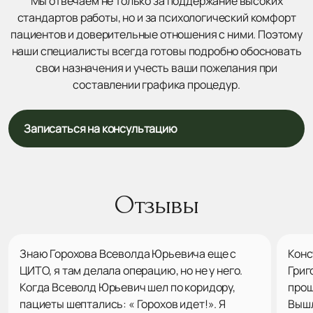
Мы отвечаем не только за поддержание высоких
стандартов работы, но и за психологический комфорт
пациентов и доверительные отношения с ними. Поэтому
наши специалисты всегда готовы подробно обосновать
свои назначения и учесть ваши пожелания при
составлении графика процедур.
Записаться на консультацию
Отзывы
Знаю Горохова Всеволда Юрьевича еще с
Конс
ЦИТО, я там делала операцию, но не у него.
Григ
Когда Всеволд Юрьевич шел по коридору,
прош
пациеты шептались: « Горохов идет!». Я
Вышл