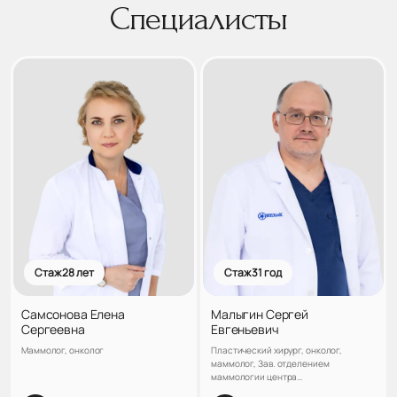
Специалисты
Стаж 28 лет
Стаж 31 год
Самсонова Елена
Малыгин Сергей
Сергеевна
Евгеньевич
Маммолог, онколог
Пластический хирург, онколог,
маммолог, Зав. отделением
маммологии центра
реконструктивной и пластической