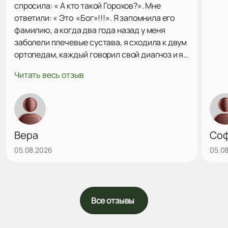
спросила: « А кто такой Горохов?». Мне
ответили: « Это «Бог»!!!». Я запомнила его
фамилию, а когда два года назад у меня
заболели плечевые сустава, я сходила к двум
ортопедам, каждый говорил свой диагноз и я
поняла, что мне нужно найти Горохова В. Ю.
Читать весь отзыв
Через сайт «Продокторов» нашла его, была на
консультации. Он посмотрел мои снимки,
сказал точный диагноз, наметили план
действий. Решили попробывать подколы
озоном. Подколы делает профессионально,
Вера
Со
уверенно, точно в межсуставную щель. Даже
05.08.2026
05.0
после первого укола очень сильно
увеличилась амплитуда отведения руки.
Дальше будем решать проблему плечевых
суставов по ситуации. Действ...
Все отзывы