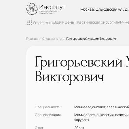
Москва, Ольховская ул., д.
Врачи
Цены
Пластическая хирургия
VIP-Ч
Отделения
Главная
Специалисты
Григорьевский Максим Викторович
Григорьевский
Викторович
Специальность
Маммолог, онколог, пластический
Специализация
Маммология, онкология, пластич
хирургия
Стаж
20 лет