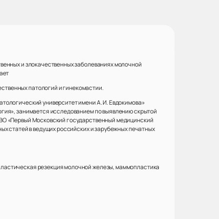
твенных и злокачественных заболеваниях молочной
ает
ственных патологий и гинекомастии.
тологический университет имени А. И. Евдокимова»
огия», занимается исследованием по выявлению скрытой
У ВО «Первый Московский государственный медицинский
ых статей в ведущих российских и зарубежных печатных
пластическая резекция молочной железы, маммопластика