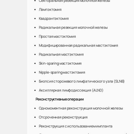
Секторальная резекция молочной железы
Лампэктомия
Квадрантэктомия
Радикальная резекция молочной железы
Простая мастэктомия
Модифицированная радикальная мастэктомия
Радикальная мастэктомия
Skin-sparing мастэктомия
Nipple-sparing мастэктомия
Биопсия сторожевого лимфатического узла (SLNB)
Аксиллярная лимфодиссекция (ALND)
Реконструктивные операции
Одномоментная реконструкция молочной железы
Отсроченная реконструкция
Реконструкция с использованием импланта