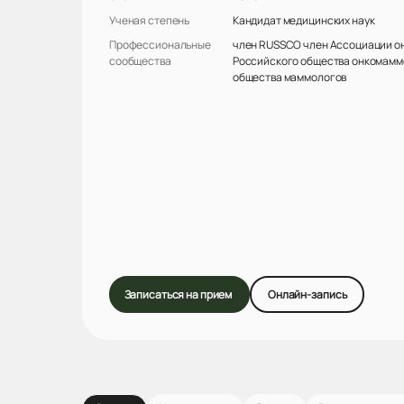
Ученая степень
Кандидат медицинских наук
Профессиональные
член RUSSCO член Ассоциации он
сообщества
Российского общества онкомамм
общества маммологов
Записаться на прием
Онлайн-запись