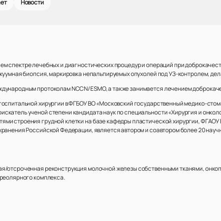
ает
Новости
ем спектре лечебных и диагностических процедур и операций при доброкачес
акуумная биопсия, маркировка непальпируемых опухолей под УЗ-контролем, дел
ждународным протоколам NCCN/ESMO, а также занимается лечением доброкаче
госпитальной хирургии в ФГБОУ ВО «Московский государственный медико-стома
скатель ученой степени кандидата наук по специальности «Хирургия и онкол
ями строения грудной клетки на базе кафедры пластической хирургии, ФГАО
хранения Российской Федерации, является автором и соавтором более 20 научн
ая/отсроченная реконструкция молочной железы собственными тканями, онко
ареолярного комплекса.