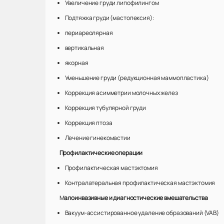
Увеличение груди липофилингом
Подтяжка груди (мастопексия):
периареолярная
вертикальная
якорная
Уменьшение груди (редукционная маммопластика)
Коррекция асимметрии молочных желез
Коррекция тубулярной груди
Коррекция птоза
Лечение гинекомастии
Профилактические операции
Профилактическая мастэктомия
Контралатеральная профилактическая мастэктомия
М
алоинвазивные и диагностические вмешательства
Вакуум-ассистированное удаление образований (VAB)