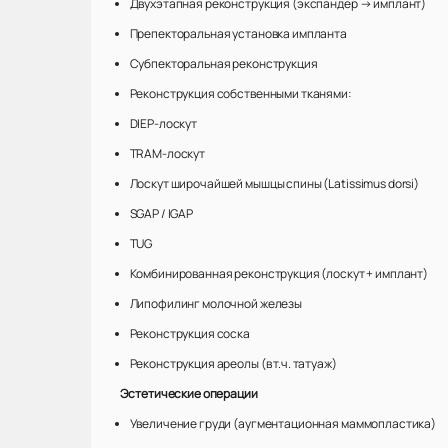
Двухэтапная реконструкция (экспандер → имплант)
Препекторальная установка импланта
Субпекторальная реконструкция
Реконструкция собственными тканями:
DIEP-лоскут
TRAM-лоскут
Лоскут широчайшей мышцы спины (Latissimus dorsi)
SGAP / IGAP
TUG
Комбинированная реконструкция (лоскут + имплант)
Липофилинг молочной железы
Реконструкция соска
Реконструкция ареолы (в т.ч. татуаж)
Эстетические операции
Увеличение груди (аугментационная маммопластика)