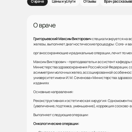
О враче
Цены и услуги
Отзывы
Врач рассказыв
О враче
Григорьевский Максим Викторович
специализируется на вс
железы, выполняет диагностические процедуры: Core- и в
органосохраняющие и радикальные операции, лечит по ме
Максим Викторович – преподаватель и ассистент кафедры 
Министерства здравоохранения Российской Федерации, сои
асимметрии молочных желез, ассоциированной особенност
университет имени И. М. Сеченова» Министерства здравоо
изданиях
Основные направления:
Реконструктивная и эстетическая хирургия: Одномоментн
(увеличение, подтяжка, уменьшение), коррекция сосково-
Выполняет следующие операции:
Онкологические операции: