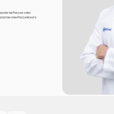
кологов России член
ологов член Российского