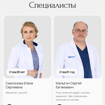
Специалисты
Стаж 28 лет
Стаж 31 год
Самсонова Елена
Малыгин Сергей
Сергеевна
Евгеньевич
Маммолог, онколог
Пластический хирург, онколог,
маммолог, Зав. отделением
маммологии центра
реконструктивной и пластической