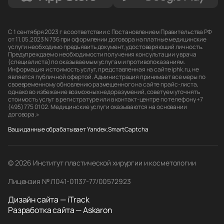
С 1 сентября 2023 г в соответствии с Постановлением Правительства РФ
от 11.05.2023 N 736 при оформлении договора на платные медицинские
услуги необходимо предъявить документ, удостоверяющий личность.
Предупреждаем о необходимости получения консультации у врача
(специалиста) по оказываемым услугам и противопоказаниям.
Информация и стоимость услуг, представленная на сайте iphk.ru, не
является публичной офертой. Администрация принимает все меры по
своевременному обновлению размещенного на сайте прайс-листа,
однако во избежание возможных недоразумений, советуем уточнять
стоимость услуг в регистратуре или в контакт-центре по телефону +7
(495) 775 01 02. Медицинские услуги оказываются на основании
договора.»
Ваши данные обрабатывает Yandex.SmartCaptcha
© 2026 Институт пластической хирургии и косметологии
Лицензия № Л041-01137-77/00572923
Дизайн сайта — iTrack
Разработка сайта — Askaron