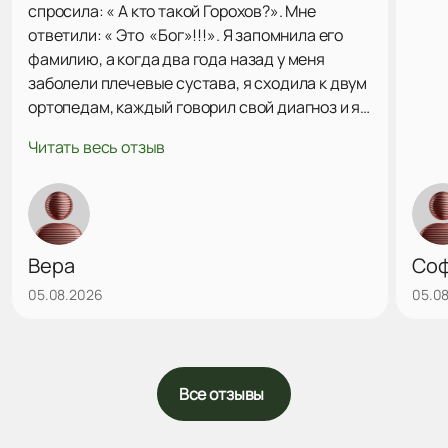
спросила: « А кто такой Горохов?». Мне
ответили: « Это «Бог»!!!». Я запомнила его
фамилию, а когда два года назад у меня
заболели плечевые сустава, я сходила к двум
ортопедам, каждый говорил свой диагноз и я
поняла, что мне нужно найти Горохова В. Ю.
Читать весь отзыв
Через сайт «Продокторов» нашла его, была на
консультации. Он посмотрел мои снимки,
сказал точный диагноз, наметили план
действий. Решили попробывать подколы
озоном. Подколы делает профессионально,
Вера
Со
уверенно, точно в межсуставную щель. Даже
05.08.2026
05.0
после первого укола очень сильно
увеличилась амплитуда отведения руки.
Дальше будем решать проблему плечевых
суставов по ситуации. Действ...
Все отзывы