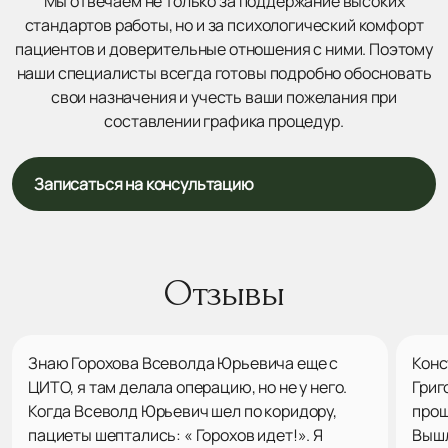
Мы отвечаем не только за поддержание высоких
стандартов работы, но и за психологический комфорт
пациентов и доверительные отношения с ними. Поэтому
наши специалисты всегда готовы подробно обосновать
свои назначения и учесть ваши пожелания при
составлении графика процедур.
Записаться на консультацию
Отзывы
Знаю Горохова Всеволда Юрьевича еще с
Конс
ЦИТО, я там делала операцию, но не у него.
Григ
Когда Всеволд Юрьевич шел по коридору,
прош
пациеты шептались: « Горохов идет!». Я
Вышл