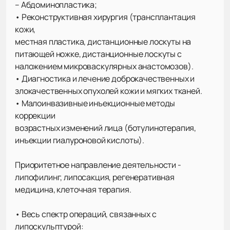
– Абдоминопластика;
• Реконструктивная хирургия (трансплантация
кожи,
местная пластика, дистанционные лоскуты на
питающей ножке, дистанционные лоскуты с
наложением микроваскулярных анастомозов).
• Диагностика и лечение доброкачественных и
злокачественных опухолей кожи и мягких тканей.
• Малоинвазивные инъекционные методы
коррекции
возрастных изменений лица (ботулинотерапия,
инъекции гиалуроновой кислоты).
Приоритетное направление деятельности -
липофилинг, липосакция, регенеративная
медицина, клеточная терапия.
• Весь спектр операций, связанных с
липоскульптурой: