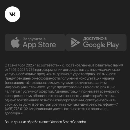
С 1 сентября 2023 г в соответствии с Постановлением Правительства РФ
от 11.05.2023 N 736 при оформлении договора на платные медицинские
услуги необходимо предъявить документ, удостоверяющий личность.
Предупреждаем о необходимости получения консультации у врача
(специалиста) по оказываемым услугам и противопоказаниям.
Информация и стоимость услуг, представленная на сайте iphk.ru, не
является публичной офертой. Администрация принимает все меры по
своевременному обновлению размещенного на сайте прайс-листа,
однако во избежание возможных недоразумений, советуем уточнять
стоимость услуг в регистратуре или в контакт-центре по телефону +7
(495) 775 01 02. Медицинские услуги оказываются на основании
договора.»
Ваши данные обрабатывает Yandex.SmartCaptcha