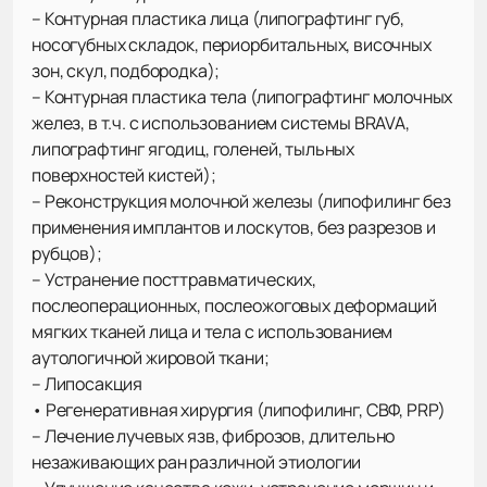
– Контурная пластика лица (липографтинг губ,
носогубных складок, периорбитальных, височных
зон, скул, подбородка);
– Контурная пластика тела (липографтинг молочных
желез, в т.ч. с использованием системы BRAVA,
липографтинг ягодиц, голеней, тыльных
поверхностей кистей);
– Реконструкция молочной железы (липофилинг без
применения имплантов и лоскутов, без разрезов и
рубцов);
– Устранение посттравматических,
послеоперационных, послеожоговых деформаций
мягких тканей лица и тела с использованием
аутологичной жировой ткани;
– Липосакция
• Регенеративная хирургия (липофилинг, СВФ, PRP)
– Лечение лучевых язв, фиброзов, длительно
незаживающих ран различной этиологии