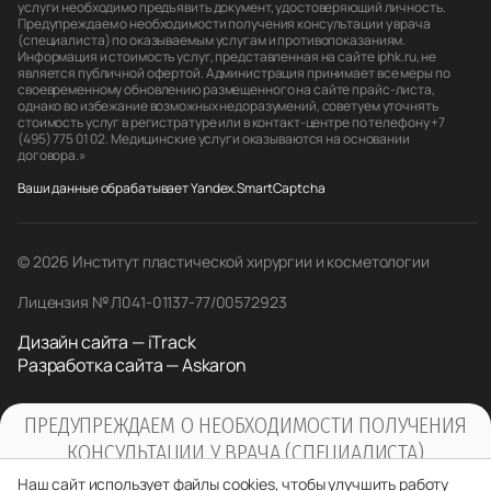
услуги необходимо предъявить документ, удостоверяющий личность.
Предупреждаем о необходимости получения консультации у врача
(специалиста) по оказываемым услугам и противопоказаниям.
Информация и стоимость услуг, представленная на сайте iphk.ru, не
является публичной офертой. Администрация принимает все меры по
своевременному обновлению размещенного на сайте прайс-листа,
однако во избежание возможных недоразумений, советуем уточнять
стоимость услуг в регистратуре или в контакт-центре по телефону +7
(495) 775 01 02. Медицинские услуги оказываются на основании
договора.»
Ваши данные обрабатывает Yandex.SmartCaptcha
© 2026 Институт пластической хирургии и косметологии
Лицензия № Л041-01137-77/00572923
Дизайн сайта — iTrack
Разработка сайта — Askaron
ПРЕДУПРЕЖДАЕМ О НЕОБХОДИМОСТИ ПОЛУЧЕНИЯ
КОНСУЛЬТАЦИИ У ВРАЧА (СПЕЦИАЛИСТА)
ПО ОКАЗЫВАЕМЫМ УСЛУГАМ И
Наш сайт использует файлы cookies, чтобы улучшить работу