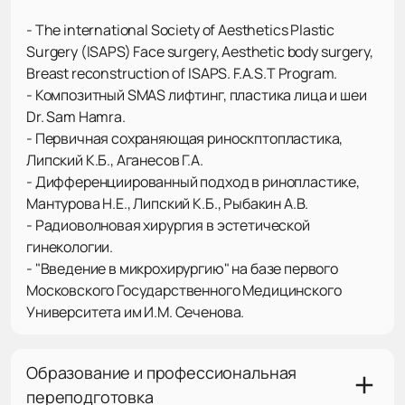
- The international Society of Aesthetics Plastic
Surgery (ISAPS) Face surgery, Aesthetic body surgery,
Breast reconstruction of ISAPS. F.A.S.T Program.
- Композитный SMAS лифтинг, пластика лица и шеи
Dr. Sam Hamra.
- Первичная сохраняющая риноскптопластика,
Липский К.Б., Аганесов Г.А.
- Дифференциированный подход в ринопластике,
Мантурова Н.Е., Липский К.Б., Рыбакин А.В.
- Радиоволновая хирургия в эстетической
гинекологии.
- "Введение в микрохирургию" на базе первого
Московского Государственного Медицинского
Университета им И.М. Сеченова.
Образование и профессиональная
переподготовка