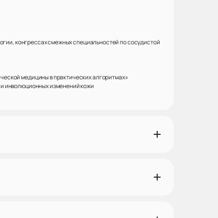
логии, конгрессах смежных специальностей по сосудистой
ческой медицины в практических алгоритмах»
ии инволюционных изменений кожи