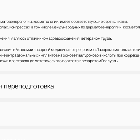
матовенерологии, косметологии, имеет соответствующие сертификаты.
толах, конгрессах, в том числе международных по дерматовенеролгии, космето
ения, являюсь отличником здравоохранения, ветераном труда.
ования в Академии лазерной медицины по программе «Лазерные методы эстети
ние интрадермальных имплантов на основе гиалуроновой кислоты при коррекц
 кожи в реставрации эстетического портрета препаратом Гиалуаль
я переподготовка