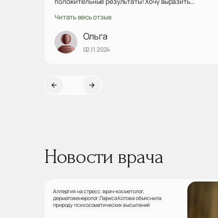
положительные результаты! Хочу выразить
огромную благодарность за оказанную помощь и
Читать весь отзыв
внимательное отношение!
Ольга
02.11.2024
Новости врача
Аллергия на стресс: врач-косметолог,
дерматовенеролог Лариса Котова объяснила
природу психосоматических высыпаний