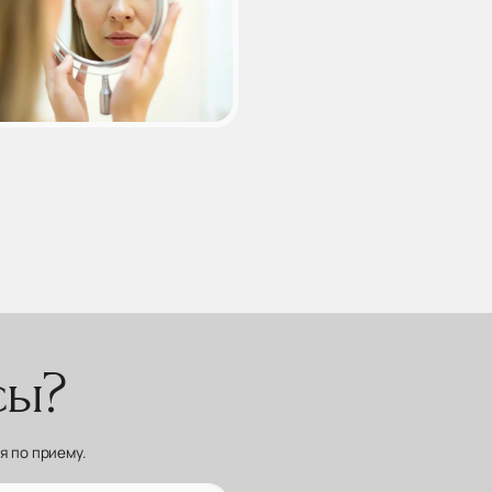
сы?
 по приему.