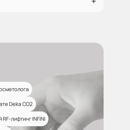
косметолога
ате Deka CO2
 RF-лифтинг INFINI