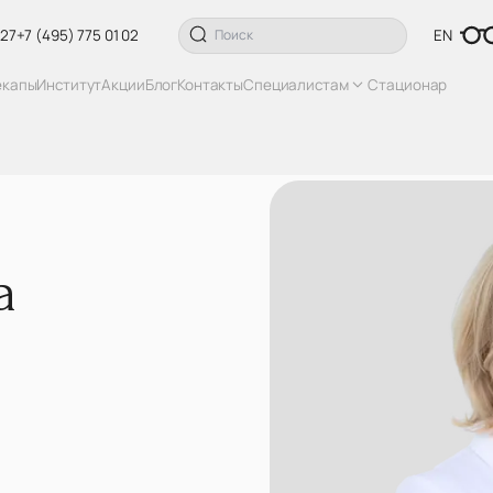
 27
+7 (495) 775 01 02
EN
екапы
Институт
Акции
Блог
Контакты
Специалистам
Стационар
а