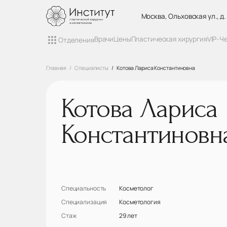
Москва, Ольховская ул., д.
Врачи
Цены
Пластическая хирургия
VIP-Ч
Отделения
Главная
Специалисты
Котова Лариса Константиновна
Котова Лариса
Константиновн
Специальность
Косметолог
Специализация
Косметология
Стаж
29 лет