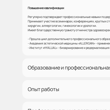
Повышение квалификации
Регулярно подтверждает профессиональные навыки по дер
Принимает участие в семинарах, конференциях, круглых с
хирургии, аллергологии, гинекологии и урологии.
Имеет благодарственную грамоту от министра здравоохран
- Прошла цикл дополнительного профессионального образ
- Академия эстетической медицины «ALLERGAN» - примене
- Институт «HYALUAL» - биоармирование и редермализация
Образование и профессиональна
Опыт работы