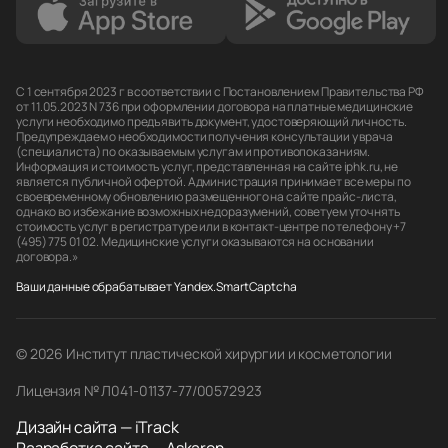
С 1 сентября 2023 г в соответствии с Постановлением Правительства РФ
от 11.05.2023 N 736 при оформлении договора на платные медицинские
услуги необходимо предъявить документ, удостоверяющий личность.
Предупреждаем о необходимости получения консультации у врача
(специалиста) по оказываемым услугам и противопоказаниям.
Информация и стоимость услуг, представленная на сайте iphk.ru, не
является публичной офертой. Администрация принимает все меры по
своевременному обновлению размещенного на сайте прайс-листа,
однако во избежание возможных недоразумений, советуем уточнять
стоимость услуг в регистратуре или в контакт-центре по телефону +7
(495) 775 01 02. Медицинские услуги оказываются на основании
договора.»
Ваши данные обрабатывает Yandex.SmartCaptcha
© 2026 Институт пластической хирургии и косметологии
Лицензия № Л041-01137-77/00572923
Дизайн сайта — iTrack
Разработка сайта — Askaron