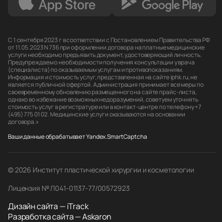
С 1 сентября 2023 г в соответствии с Постановлением Правительства РФ
от 11.05.2023 N 736 при оформлении договора на платные медицинские
услуги необходимо предъявить документ, удостоверяющий личность.
Предупреждаем о необходимости получения консультации у врача
(специалиста) по оказываемым услугам и противопоказаниям.
Информация и стоимость услуг, представленная на сайте iphk.ru, не
является публичной офертой. Администрация принимает все меры по
своевременному обновлению размещенного на сайте прайс-листа,
однако во избежание возможных недоразумений, советуем уточнять
стоимость услуг в регистратуре или в контакт-центре по телефону +7
(495) 775 01 02. Медицинские услуги оказываются на основании
договора.»
Ваши данные обрабатывает Yandex.SmartCaptcha
© 2026 Институт пластической хирургии и косметологии
Лицензия № Л041-01137-77/00572923
Дизайн сайта — iTrack
Разработка сайта — Askaron