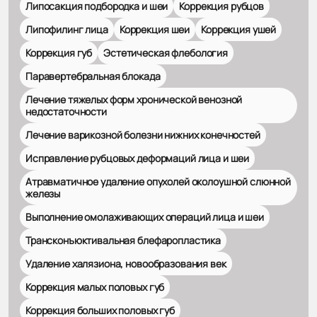
Липосакция подбородка и шеи
Коррекция рубцов
Липофилинг лица
Коррекция шеи
Коррекция ушей
Коррекция губ
Эстетическая флебология
Паравертебральная блокада
Лечение тяжелых форм хронической венозной
недостаточности
Лечение варикозной болезни нижних конечностей
Исправление рубцовых деформаций лица и шеи
Атравматичное удаление опухолей околоушной слюнной
железы
Выполнение омолаживающих операций лица и шеи
Трансконъюктивальная блефаропластика
Удаление халязиона, новообразования век
Коррекция малых половых губ
Коррекция больших половых губ