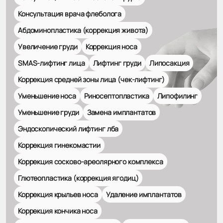
Консультация врача флеболога
Абдоминопластика (коррекция живота)
Увеличение груди
Коррекция носа
SMAS-лифтинг лица
Лифтинг груди
Липосакция
Коррекция средней зоны лица (чек-лифтинг)
Уменьшение носа
Риносептопластика
Липофилинг
Уменьшение груди
Замена имплантатов
Эндоскопический лифтинг лба
Коррекция гинекомастии
Коррекция сосково-ареолярного комплекса
Глютеопластика (коррекция ягодиц)
Коррекция крыльев носа
Удаление имплантатов
Коррекция кончика носа