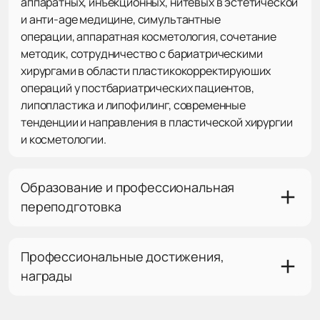
аппаратных, инъекционных, нитевых в эстетической
и анти-age медицине, симультантные
операции, аппаратная косметология, сочетание
методик, сотрудничество с бариатрическими
хирургами в области пластикокорректируюших
операций у постбариатрических пациентов,
липопластика и липофилинг, современные
тенденции и направления в пластической хирургии
и косметологии.
Образование и профессиональная
переподготовка
Профессиональные достижения,
награды