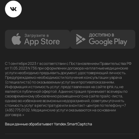
С 1 сентября 2023 г в соответствии с Постановлением Правительства РФ
от 11.05.2023 N 736 при оформлении договора на платные медицинские
услуги необходимо предъявить документ, удостоверяющий личность.
Предупреждаем о необходимости получения консультации у врача
(специалиста) по оказываемым услугам и противопоказаниям.
Информация и стоимость услуг, представленная на сайте iphk.ru, не
является публичной офертой. Администрация принимает все меры по
своевременному обновлению размещенного на сайте прайс-листа,
однако во избежание возможных недоразумений, советуем уточнять
стоимость услуг в регистратуре или в контакт-центре по телефону +7
(495) 775 01 02. Медицинские услуги оказываются на основании
договора.»
Ваши данные обрабатывает Yandex.SmartCaptcha