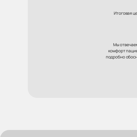
Итоговая ц
Мы отвечаем
комфорт пацие
подробно обосн