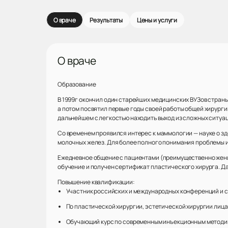
О враче
Результаты
Цены и услуги
О враче
Образование
В 1999г окончил один старейших медицинских ВУЗов страны
а потом посвятил первые годы своей работы общей хирург
дальнейшем с легкостью находить выход из сложных ситуац
Со временем проявился интерес к маммологии — науке о зд
молочных желез. Для более полного понимания проблемы и
Ежедневное общение с пациентами (преимущественно женщин
обучение и получен сертификат пластического хирурга. Д
Повышение квалификации:
Участник российских и международных конференций и си
По пластической хирургии, эстетической хирургии лица у
Обучающий курс по современным инъекционным методика