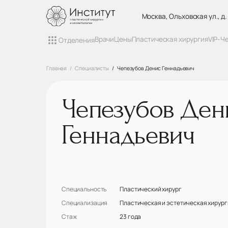
Москва, Ольховская ул., д.
Врачи
Цены
Пластическая хирургия
VIP-Ч
Отделения
Главная
Специалисты
Чепезубов Денис Геннадьевич
Чепезубов Ден
Геннадьевич
Специальность
Пластический хирург
Специализация
Пластическая и эстетическая хирур
Стаж
23 года