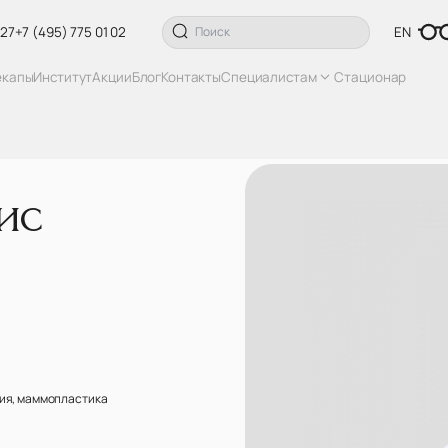
 27
+7 (495) 775 01 02
EN
екапы
Институт
Акции
Блог
Контакты
Специалистам
Стационар
ис
гия, маммопластика