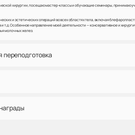
еской хирургии, посещаю мастер-классы и обучающие семинары, принимаю учас
еских и эстетических операций во всех областях тела, включая блефаропласти
а и т.д. Особенное направление моей деятельности — консервативное и хирург
ья молочных желез.
я переподготовка
 награды