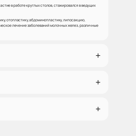
тие в работе круглых столов, стажировался в ведущих
ку, отопластику, абдоминопластику, липосакцию,
ическое лечение заболеваний молочных желез, различные