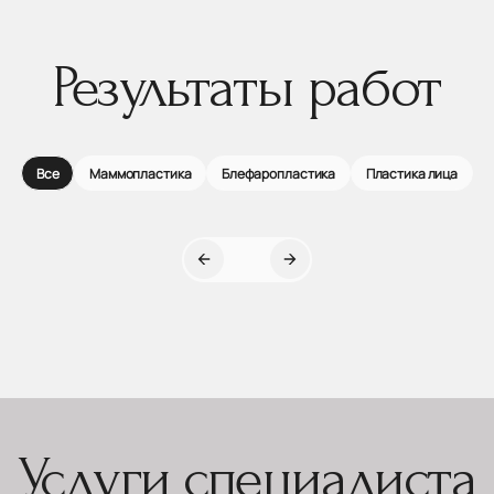
Результаты работ
Все
Маммопластика
Блефаропластика
Пластика лица
Услуги специалиста