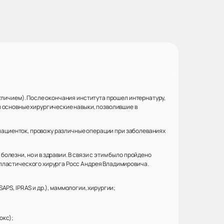
тличием). После окончания института прошел интернатуру,
 основные хирургические навыки, позволившие в
 пациенток, провожу различные операции при заболеваниях
лезни, но и в здравии. В связи с этим было пройдено
 пластического хирурга Росс Андрея Владимировича.
PS, IPRAS и др.), маммологии, хирургии;
окс);