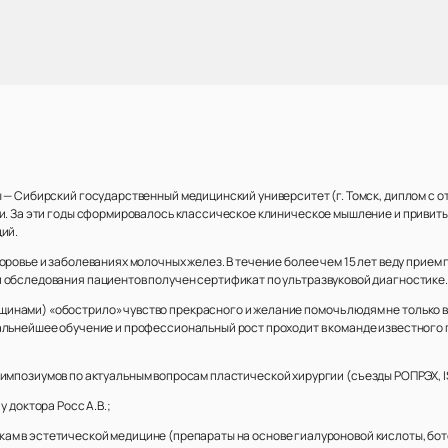
 — Сибирский государственный медицинский университет (г. Томск, диплом с о
ии. За эти годы сформировалось классическое клиническое мышление и привиты
ий.
оровье и заболеваниях молочных желез. В течение более чем 15 лет веду прием
 обследования пациентов получен сертификат по ультразвуковой диагностике.
ами) «обострило» чувство прекрасного и желание помочь людям не только в бо
альнейшее обучение и профессиональный рост проходит в команде известного
мпозиумов по актуальным вопросам пластической хирургии (съезды РОПРЭХ, ISA
 доктора Росс А.В.;
м в эстетической медицине (препараты на основе гиалуроновой кислоты, бот