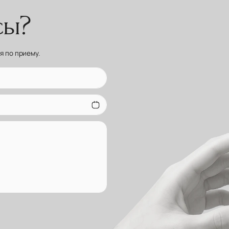
сы?
 по приему.