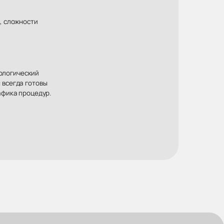
, сложности
хологический
 всегда готовы
афика процедур.