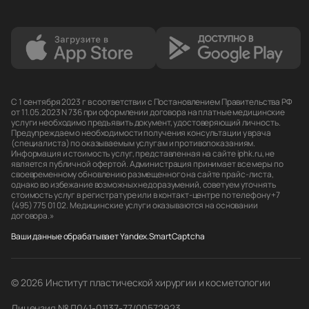
С 1 сентября 2023 г в соответствии с Постановлением Правительства РФ
от 11.05.2023 N 736 при оформлении договора на платные медицинские
услуги необходимо предъявить документ, удостоверяющий личность.
Предупреждаем о необходимости получения консультации у врача
(специалиста) по оказываемым услугам и противопоказаниям.
Информация и стоимость услуг, представленная на сайте iphk.ru, не
является публичной офертой. Администрация принимает все меры по
своевременному обновлению размещенного на сайте прайс-листа,
однако во избежание возможных недоразумений, советуем уточнять
стоимость услуг в регистратуре или в контакт-центре по телефону +7
(495) 775 01 02. Медицинские услуги оказываются на основании
договора.»
Ваши данные обрабатывает Yandex.SmartCaptcha
© 2026 Институт пластической хирургии и косметологии
Лицензия № Л041-01137-77/00572923