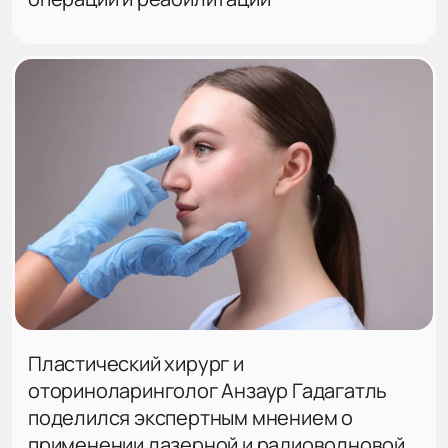
Пластический хирург и
оториноларинголог Анзаур Гадагатль
поделился экспертным мнением о
применении лазерной и радиоволновой