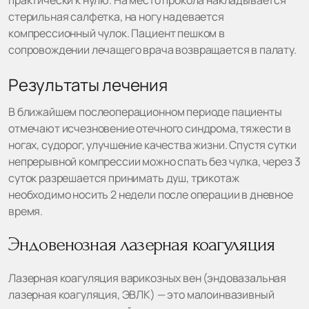
стерильная салфетка, на ногу надевается
компрессионный чулок. Пациент пешком в
сопровождении лечащего врача возвращается в палату.
Результаты лечения
В ближайшем послеоперационном периоде пациенты
отмечают исчезновение отечного синдрома, тяжести в
ногах, судорог, улучшение качества жизни. Спустя сутки
непрерывной компрессии можно спать без чулка, через 3
суток разрешается принимать душ, трикотаж
необходимо носить 2 недели после операции в дневное
время.
Эндовенозная лазерная коагуляция
Лазерная коагуляция варикозных вен (эндовазальная
лазерная коагуляция, ЭВЛК) — это малоинвазивный