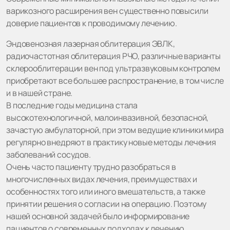
варикозного расширения вен существенно повысили
доверие пациентов к проводимому лечению.
Эндовенозная лазерная облитерация ЭВЛК,
радиочастотная облитерация РЧО, различные варианты
склерооблитерации вен под ультразвуковым контролем
приобретают все большее распространение, в том числе
и в нашей стране.
В последние годы медицина стала
высокотехнологичной, малоинвазивной, безопасной,
зачастую амбулаторной, при этом ведущие клиники мира
регулярно внедряют в практику новые методы лечения
заболеваний сосудов.
Очень часто пациенту трудно разобраться в
многочисленных видах лечения, преимуществах и
особенностях того или иного вмешательств, а также
принятии решения о согласии на операцию. Поэтому
нашей основной задачей было информирование
пациентов о современных подходах к лечению