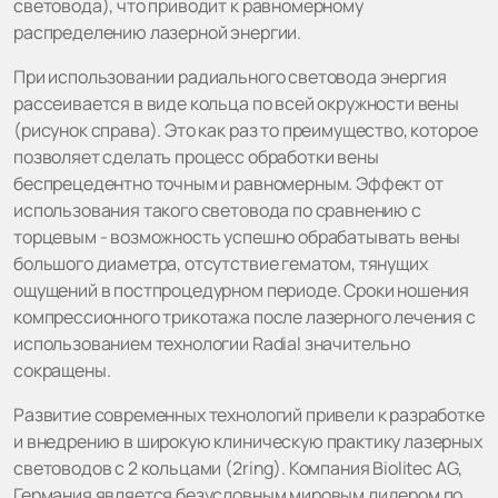
световода), что приводит к равномерному
распределению лазерной энергии.
При использовании радиального световода энергия
рассеивается в виде кольца по всей окружности вены
(рисунок справа). Это как раз то преимущество, которое
позволяет сделать процесс обработки вены
беспрецедентно точным и равномерным. Эффект от
использования такого световода по сравнению с
торцевым - возможность успешно обрабатывать вены
большого диаметра, отсутствие гематом, тянущих
ощущений в постпроцедурном периоде. Сроки ношения
компрессионного трикотажа после лазерного лечения с
использованием технологии Radial значительно
сокращены.
Развитие современных технологий привели к разработке
и внедрению в широкую клиническую практику лазерных
световодов с 2 кольцами (2ring). Компания Biolitec AG,
Германия является безусловным мировым лидером по