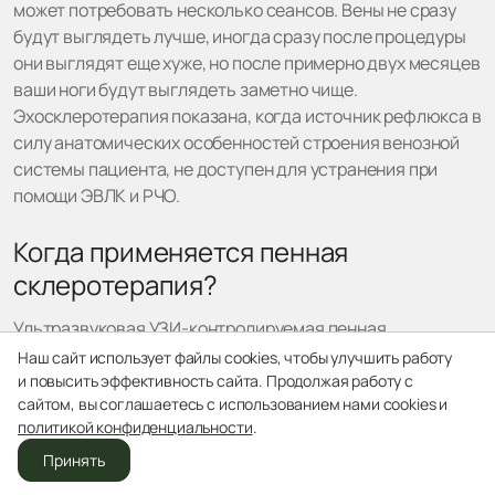
может потребовать несколько сеансов. Вены не сразу
будут выглядеть лучше, иногда сразу после процедуры
они выглядят еще хуже, но после примерно двух месяцев
ваши ноги будут выглядеть заметно чище.
Эхосклеротерапия показана, когда источник рефлюкса в
силу анатомических особенностей строения венозной
системы пациента, не доступен для устранения при
помощи ЭВЛК и РЧО.
Когда применяется пенная
склеротерапия?
Ультразвуковая УЗИ-контролируемая пенная
склеротерапия применяется для лечения
Наш сайт использует файлы cookies, чтобы улучшить работу
патологического вено-венозного рефлюкса,
и повысить эффективность сайта. Продолжая работу с
сайтом, вы соглашаетесь с использованием нами cookies и
вызывающего поверхностный варикоз и ретикулярные
политикой конфиденциальности
.
вены. Сосудистый ультразвук используется для
получения достоверной информации, чтобы быстро и
Принять
Отделения
Звонок
Врачи
Записаться
точно подойти к месту рефлюкса и ввести склерозант в