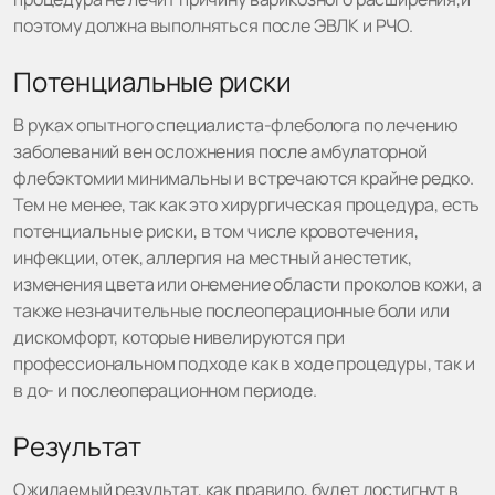
поэтому должна выполняться после ЭВЛК и РЧО.
Потенциальные риски
В руках опытного специалиста-флеболога по лечению
заболеваний вен осложнения после амбулаторной
флебэктомии минимальны и встречаются крайне редко.
Тем не менее, так как это хирургическая процедура, есть
потенциальные риски, в том числе кровотечения,
инфекции, отек, аллергия на местный анестетик,
изменения цвета или онемение области проколов кожи, а
также незначительные послеоперационные боли или
дискомфорт, которые нивелируются при
профессиональном подходе как в ходе процедуры, так и
в до- и послеоперационном периоде.
Результат
Ожидаемый результат, как правило, будет достигнут в