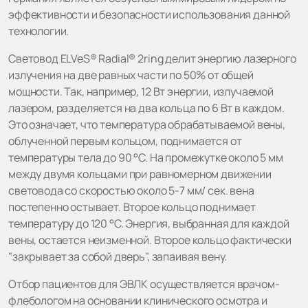
эффективности и безопасности использования данной
технологии.
Световод ELVeS® Radial® 2ring делит энергию лазерного
излучения на две равных части по 50% от общей
мощности. Так, например, 12 Вт энергии, излучаемой
лазером, разделяется на два кольца по 6 Вт в каждом.
Это означает, что температура обрабатываемой вены,
облученной первым кольцом, поднимается от
температуры тела до 90 °C. На промежутке около 5 мм
между двумя кольцами при равномерном движении
световода со скоростью около 5-7 мм/ сек. вена
постепенно остывает. Второе кольцо поднимает
температуру до 120 °C. Энергия, выбранная для каждой
вены, остается неизменной. Второе кольцо фактически
"закрывает за собой дверь", запаивая вену.
Отбор пациентов для ЭВЛК осуществляется врачом-
флебологом на основании клинического осмотра и