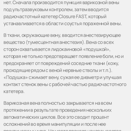
нет. Сначала производится пункция варикозной вены
под ультразвуковым контролем, затем вводится
радиочастотный катетер Closure FAST, который
устанавливается в области соустья пораженной вены.
В ткани, окружающие вену, вводится анестезирующее
вещество (тумесцентная анестезия). Вена со всех
сторон охватывается лидокаиновой «подушкой»,
которая не только предотвращает появление боли, но и
предохраняет от повреждений соседние ткани (кожу,
проходящие рядом с веной нервные стволы и т.п.).
«Подушка» сжимает вену, сужая ее диаметр и улучшая
контакт стенок вены с рабочей частью радиочастотного
катетера.
Варикозная вена полностью закрывается на всем
протяжении в результате проведения нескольких
автоматических циклов. Все это сводит процент
осложнений во время манипуляции и после нее
практически к нулю. На место прокола накладывается