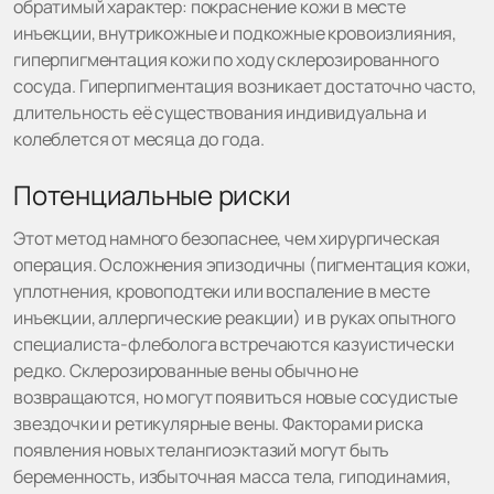
обратимый характер: покраснение кожи в месте
инъекции, внутрикожные и подкожные кровоизлияния,
гиперпигментация кожи по ходу склерозированного
сосуда. Гиперпигментация возникает достаточно часто,
длительность её существования индивидуальна и
колеблется от месяца до года.
Потенциальные риски
Этот метод намного безопаснее, чем хирургическая
операция. Осложнения эпизодичны (пигментация кожи,
уплотнения, кровоподтеки или воспаление в месте
инъекции, аллергические реакции) и в руках опытного
специалиста-флеболога встречаются казуистически
редко. Склерозированные вены обычно не
возвращаются, но могут появиться новые сосудистые
звездочки и ретикулярные вены. Факторами риска
появления новых телангиоэктазий могут быть
беременность, избыточная масса тела, гиподинамия,