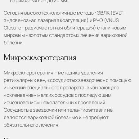
варикозных вен до 20 мм.
Сегодня высокотехнологичные методы: ЭВЛК (EVLT -
эндовенозная лазерная коагуляция) и РЧО (VNUS
Closure - радиочастотная облитерация) стали новым
мировым «золотым стандартом» лечения варикозной
болезни.
Микросклеротерапия
Микросклеротерапия – методика удаления
ретикулярных вен, «сосудистых звездочек» с помощью
инъекций специального препарата, вызывающего
«склеивание» мелких сосудов с последующим
исчезновением нежелательных проявлений.
Сосудистые звездочки или телангиоэктазии не
являются варикозной болезнью и не требуют
обязательного лечения.