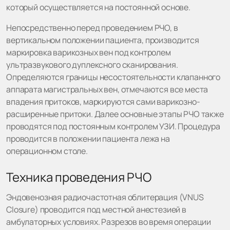
который осуществляется на постоянной основе.
Непосредственно перед проведением РЧО, в
вертикальном положении пациента, производится
маркировка варикозных вен под контролем
ультразвукового дуплексного сканирования.
Определяются границы несостоятельности клапанного
аппарата магистральных вен, отмечаются все места
впадения притоков, маркируются сами варикозно-
расширенные притоки. Далее основные этапы РЧО также
проводятся под постоянным контролем УЗИ. Процедура
проводится в положении пациента лежа на
операционном столе.
Техника проведения РЧО
Эндовенозная радиочастотная облитерация (VNUS
Closure) проводится под местной анестезией в
амбулаторных условиях. Разрезов во время операции