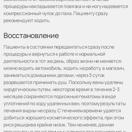
процедуры накладывается повязка и на ногу надевается
компрессионный чулок до паха. Пациенту сразу
рекомендуют ходить.
Восстановление
Пациенты в состоянии передвигаться сразу после
процедуры и вернуться к работе и нормальной
деятельности в тот же день, образ жизни не меняется:
можно водить автомобиль, ходить на работу, в магазин,
заниматься домашними делами, через 3 суток
разрешается принимать душ. Поскольку вены удалены
хирургическим путем, некоторое время в течение 2-3
месяцев сохраняются подкожные гематомы в виде
уплотнений по ходу удаленных вен, поэтому результаты
лечения видны не сразу. С течением времени удается
добиться хорошего косметического эффекта, при этом
риск рецидива крайне низок. Тем не менее, данная
процедура не лечит причину варикозного расширения,и