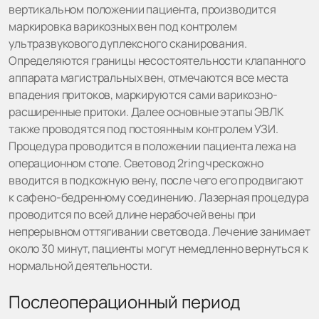
вертикальном положении пациента, производится
маркировка варикозных вен под контролем
ультразвукового дуплексного сканирования.
Определяются границы несостоятельности клапанного
аппарата магистральных вен, отмечаются все места
впадения притоков, маркируются сами варикозно-
расширенные притоки. Далее основные этапы ЭВЛК
также проводятся под постоянным контролем УЗИ.
Процедура проводится в положении пациента лежа на
операционном столе. Световод 2ring чрескожно
вводится в подкожную вену, после чего его продвигают
к сафено-бедренному соединению. Лазерная процедура
проводится по всей длине нерабочей вены при
непрерывном оттягивании световода. Лечение занимает
около 30 минут, пациенты могут немедленно вернуться к
нормальной деятельности.
Послеоперационный период