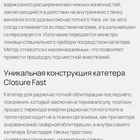
варикозного расширения вен нижних конечностей,
заключающийся в действии на внутреннюю стенку
венозного сосуда высокочастотного тока, из-за чего
сосуд склеивается вследствие нагрева, а в дальнейшем
склерозируется. Излучение передается вене при
помощи специального прибора посредством катетера.
Метод относится к малоинвазивным, что позволяет
провести процедуру под местной анестезией.
Уникальная конструкция катетера
Closure Fast
Катетер для радиочастотной облитерации последнего
поколения, который заключен в термокапсулу, поэтому
процесс перехода энергии радиочастотного поля в
тепло происходит не в тканях организма, как при методе
эндовенозной лазерной облитерации, а внутри самого
катетера. Благодаря такому простому
усовершенствованию, на венозную стенку