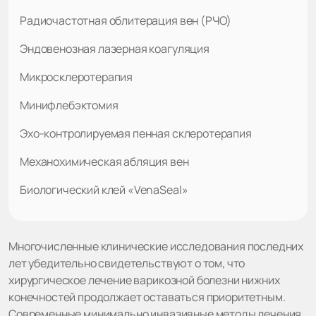
Радиочастотная облитерация вен (РЧО)
Эндовенозная лазерная коагуляция
Микросклеротерапия
Минифлебэктомия
Эхо-контролируемая пенная склеротерапия
Механохимическая абляция вен
Биологический клей «VenaSeal»
Многочисленные клинические исследования последних
лет убедительно свидетельствуют о том, что
хирургическое лечение варикозной болезни нижних
конечностей продолжает оставаться приоритетным.
Современные минимально инвазивные методы лечения