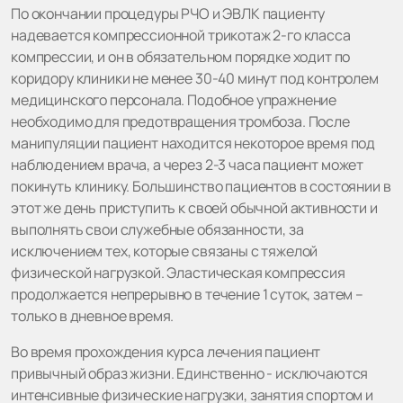
По окончании процедуры РЧО и ЭВЛК пациенту
надевается компрессионной трикотаж 2-го класса
компрессии, и он в обязательном порядке ходит по
коридору клиники не менее 30-40 минут под контролем
медицинского персонала. Подобное упражнение
необходимо для предотвращения тромбоза. После
манипуляции пациент находится некоторое время под
наблюдением врача, а через 2-3 часа пациент может
покинуть клинику. Большинство пациентов в состоянии в
этот же день приступить к своей обычной активности и
выполнять свои служебные обязанности, за
исключением тех, которые связаны с тяжелой
физической нагрузкой. Эластическая компрессия
продолжается непрерывно в течение 1 суток, затем –
только в дневное время.
Во время прохождения курса лечения пациент
привычный образ жизни. Единственно - исключаются
интенсивные физические нагрузки, занятия спортом и