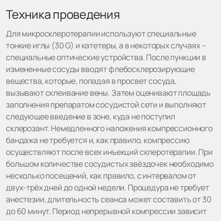
Техника проведения
Для микросклеротерапии используют специальные
тонкие иглы (30 G) и катетеры, а в некоторых случаях –
специальные оптические устройства. После пункции в
измененные сосуды вводят флебосклерозирующие
вещества, которые, попадая в просвет сосуда,
вызывают склеивание вены. Затем оценивают площадь
заполнения препаратом сосудистой сети и выполняют
следующее введение в зоне, куда не поступил
склерозант. Немедленного наложения компрессионного
бандажа не требуется и, как правило, компрессию
осуществляют после всех инъекций склеротерапии. При
большом количестве сосудистых звёздочек необходимо
несколько посещений, как правило, с интервалом от
двух-трёх дней до одной недели. Процедура не требует
анестезии, длительность сеанса может составить от 30
до 60 минут. Период непрерывной компрессии зависит