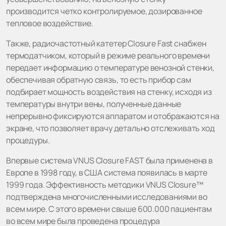
производится четко контролируемое, дозированное
тепловое воздействие.
Также, радиочастотный катетер Closure Fast снабжен
термодатчиком, который в режиме реального времени
передает информацию о температуре венозной стенки,
обеспечивая обратную связь, то есть прибор сам
подбирает мощность воздействия на стенку, исходя из
температуры внутри вены, полученные данные
непрерывно фиксируются аппаратом и отображаются на
экране, что позволяет врачу детально отслеживать ход
процедуры.
Впервые система VNUS Closure FAST была применена в
Европе в 1998 году, в США система появилась в марте
1999 года. Эффективность методики VNUS Closure™
подтверждена многочисленными исследованиями во
всем мире. С этого времени свыше 600.000 пациентам
во всем мире была проведена процедура