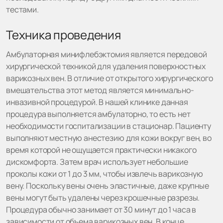
тестами.
Техника проведения
Амбулаторная минифлебэктомия является передовой
хирургической техникой для удаления поверхностных
варикозных вен. В отличие от открытого хирургического
вмешательства этот метод является минимально-
инвазивной процедурой. В нашей клинике данная
процедура выполняется амбулаторно, то есть нет
необходимости госпитализации в стационар. Пациенту
выполняют местную анестезию для кожи вокруг вен, во
время которой не ощущается практически никакого
дискомфорта. Затем врач использует небольшие
проколы кожи от 1 до 3 мм, чтобы извлечь варикозную
вену. Поскольку вены очень эластичные, даже крупные
вены могут быть удалены через крошечные разрезы.
Процедура обычно занимает от 30 минут до 1 часа в
зависимости от объема варикозных вен. В конце