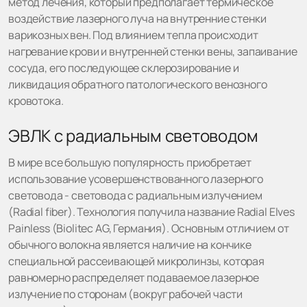
метод лечения, который предполагает термическое
воздействие лазерного луча на внутренние стенки
варикозных вен. Под влиянием тепла происходит
нагревание крови и внутренней стенки вены, запаивание
сосуда, его последующее склерозирование и
ликвидация обратного патологического венозного
кровотока.
ЭВЛК с радиальным световодом
В мире все большую популярность приобретает
использование усовершенствованного лазерного
световода - световода с радиальным излучением
(Radial fiber). Технология получила название Radial Elves
Painless (Biolitec AG, Германия). Основным отличием от
обычного волокна является наличие на кончике
специальной рассеивающей микролинзы, которая
равномерно распределяет подаваемое лазерное
излучение по сторонам (вокруг рабочей части