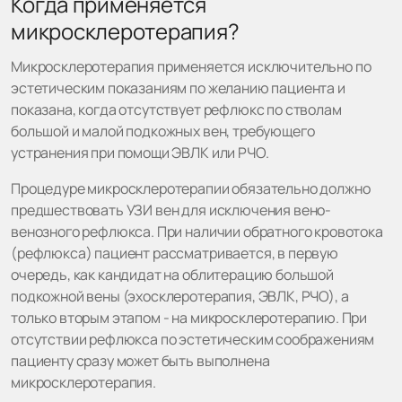
Когда применяется
микросклеротерапия?
Микросклеротерапия применяется исключительно по
эстетическим показаниям по желанию пациента и
показана, когда отсутствует рефлюкс по стволам
большой и малой подкожных вен, требующего
устранения при помощи ЭВЛК или РЧО.
Процедуре микросклеротерапии обязательно должно
предшествовать УЗИ вен для исключения вено-
венозного рефлюкса. При наличии обратного кровотока
(рефлюкса) пациент рассматривается, в первую
очередь, как кандидат на облитерацию большой
подкожной вены (эхосклеротерапия, ЭВЛК, РЧО), а
только вторым этапом - на микросклеротерапию. При
отсутствии рефлюкса по эстетическим соображениям
пациенту сразу может быть выполнена
микросклеротерапия.