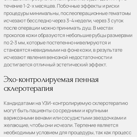
течение 1-2-х месяцев. Побочные эффекты и риски
процедуры минимальны, послеоперационные гематомы
исчезают бесследно через 3-4 недели, через 3 суток
после операции можно принимать душ. В местах
проколов кожи образуются небольшие рубцы размерами
по 2-3 мм, которые постепенно нивелируются и
становятся невидимыми на фоне кожи, в результате
исчезают явления венозной недостаточности и
достигается отличный эстетический эффект.
Эхо-контролируемая пенная
склеротерапия
Кандидатами на УЗИ-контролируемую склеротерапию
могут быть пациенты со средними и крупными
варикозными венами или сосудистыми звездочками и
желающие, чтобы они исчезли. Терпение является
необходимым условием для процедуры, так как процесс