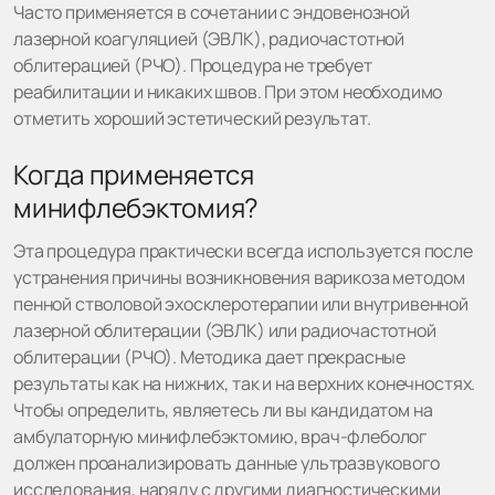
Часто применяется в сочетании с эндовенозной
лазерной коагуляцией (ЭВЛК), радиочастотной
облитерацией (РЧО). Процедура не требует
реабилитации и никаких швов. При этом необходимо
отметить хороший эстетический результат.
Когда применяется
минифлебэктомия?
Эта процедура практически всегда используется после
устранения причины возникновения варикоза методом
пенной стволовой эхосклеротерапии или внутривенной
лазерной облитерации (ЭВЛК) или радиочастотной
облитерации (РЧО). Методика дает прекрасные
результаты как на нижних, так и на верхних конечностях.
Чтобы определить, являетесь ли вы кандидатом на
амбулаторную минифлебэктомию, врач-флеболог
должен проанализировать данные ультразвукового
исследования, наряду с другими диагностическими