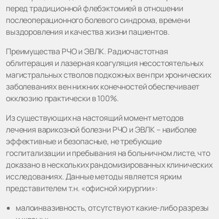
перед традиционной флебэктомией в отношении
послеоперационного болевого синдрома, времени
выздоровления и качества жизни пациентов.
Преимущества РЧО и ЭВЛК. Радиочастотная
облитерация и лазерная коагуляция несостоятельных
магистральных стволов подкожных вен при хронических
заболеваниях вен нижних конечностей обеспечивает
окклюзию практически в 100%.
Из существующих на настоящий момент методов
лечения варикозной болезни РЧО и ЭВЛК – наиболее
эффективные и безопасные, не требующие
госпитализации и пребывания на больничном листе, что
доказано в нескольких рандомизированных клинических
исследованиях. Данные методы является ярким
представителем т.н. «офисной хирургии»:
малоинвазивность, отсутствуют какие-либо разрезы