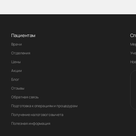
Пациентам
Сп
Врачи
Ме
Отделения
Уч
Цены
Но
Акции
Блог
Отзывы
Обратная связь
Подготовка к операциям и процедурам
Получение налогового вычета
Полезная информация