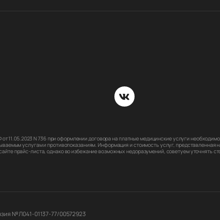
РФ от 11.05.2023 N 736 при оформлении договора на платные медицинские услуги необходи
ываемым услугам и противопоказаниям. Информация и стоимость услуг, представленная на
йте прайс-листа, однако во избежание возможных недоразумений, советуем уточнять стои
зия № Л041-01137-77/00572923