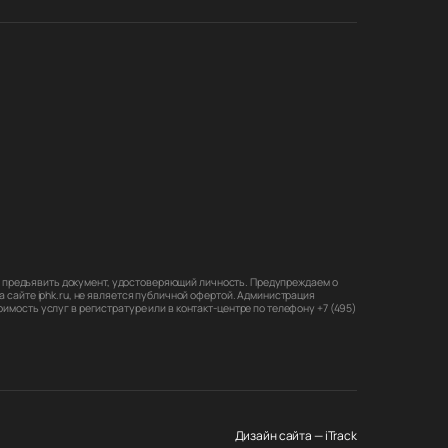
мо предъявить документ, удостоверяющий личность. Предупреждаем о
 сайте iphk.ru, не является публичной офертой. Администрация
мость услуг в регистратуре или в контакт-центре по телефону +7 (495)
Дизайн сайта — iTrack