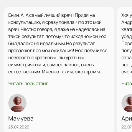
Енин. А .А самый лучший врач ! Придя на
Хочу
консультацию, я сразу поняла, что это мой
Андр
врач. Честно говоря, я даже не надеялась на
хват
такой результат, потому что исходно мой нос
убед
был далеко не идеальным.Но результат
Пере
превзошёл все мои ожидания! Нос получился
полу
невероятно красивым, аккуратным,
стра
симметричным и, самое главное, очень
всег
естественным. Именно таким, о котором я
очен
просила, чтобы он идеально подходил моему
пора
Читать весь отзыв
Чита
лицу и гармонично смотрелся.Все мои
все 
пожелания были услышаны и воплощены в
Алек
жизнь. Сейчас, глядя на себя в зеркало, я
резу
испытываю огромное счастье и полностью
данн
довольна результатом. Спасибо вам
вним
Мамуева
Ари
огромное за ваш профессионализм, талант и
23.07.2026
22.07
внимательное отношение!