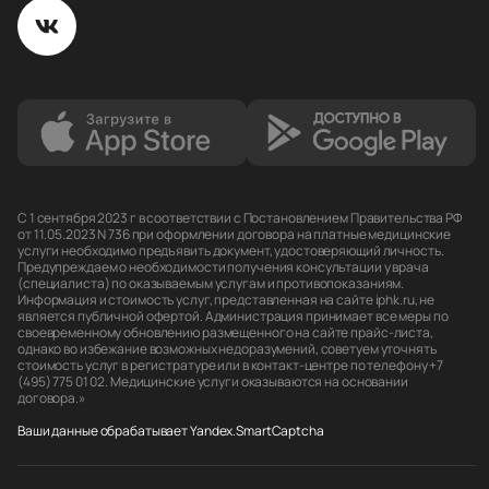
С 1 сентября 2023 г в соответствии с Постановлением Правительства РФ
от 11.05.2023 N 736 при оформлении договора на платные медицинские
услуги необходимо предъявить документ, удостоверяющий личность.
Предупреждаем о необходимости получения консультации у врача
(специалиста) по оказываемым услугам и противопоказаниям.
Информация и стоимость услуг, представленная на сайте iphk.ru, не
является публичной офертой. Администрация принимает все меры по
своевременному обновлению размещенного на сайте прайс-листа,
однако во избежание возможных недоразумений, советуем уточнять
стоимость услуг в регистратуре или в контакт-центре по телефону +7
(495) 775 01 02. Медицинские услуги оказываются на основании
договора.»
Ваши данные обрабатывает Yandex.SmartCaptcha