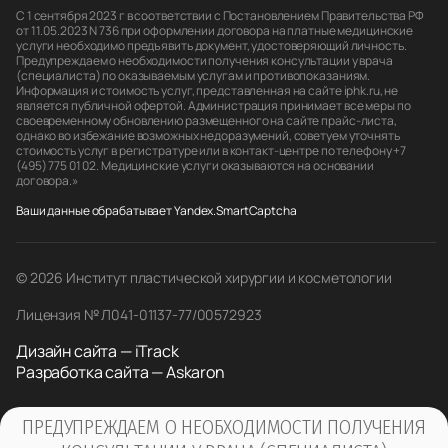
С 1 сентября 2023 г в соответствии с Постановлением Правительства РФ
от 11.05.2023 N 736 при оформлении договора на платные медицинские
услуги необходимо предъявить документ, удостоверяющий личность.
Предупреждаем о необходимости получения консультации у врача
(специалиста) по оказываемым услугам и противопоказаниям.
Информация и стоимость услуг, представленная на сайте iphk.ru, не
является публичной офертой. Администрация принимает все меры по
своевременному обновлению размещенного на сайте прайс-листа,
однако во избежание возможных недоразумений, советуем уточнять
стоимость услуг в регистратуре или в контакт-центре по телефону +7
(495) 775 01 02. Медицинские услуги оказываются на основании
договора.»
Ваши данные обрабатывает Yandex.SmartCaptcha
© 2026 Институт пластической хирургии и косметологии
Лицензия № Л041-01137-77/00572923
Дизайн сайта — iTrack
Разработка сайта — Askaron
ПРЕДУПРЕЖДАЕМ О НЕОБХОДИМОСТИ ПОЛУЧЕНИЯ