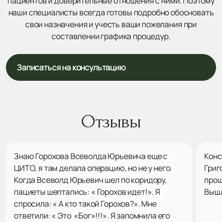
пациентов и доверительные отношения с ними. Поэтому
наши специалисты всегда готовы подробно обосновать
свои назначения и учесть ваши пожелания при
составлении графика процедур.
Записаться на консультацию
Отзывы
Знаю Горохова Всеволда Юрьевича еще с
Конс
ЦИТО, я там делала операцию, но не у него.
Григ
Когда Всеволд Юрьевич шел по коридору,
прош
пациеты шептались: « Горохов идет!». Я
Вышл
спросила: « А кто такой Горохов?». Мне
ответили: « Это «Бог»!!!». Я запомнила его