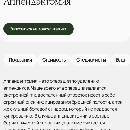
Аппендэктомия
Записаться на консультацию
Показания
Стоимость
Специалисты
Блог
Аппендэктомия – это операция по удалению
аппендикса. Чаще всего эта операция является
экстренной, т.к. воспаленный отросток несет в себе
огромный риск инфицирования брюшной полости, а так
же сильный болевой синдром, который не поддается
купированию. В случае аппендэктомии в составе
бариатрической операции удаление считается
плановым. Делается это с целью профилактики и