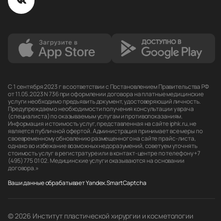
С 1 сентября 2023 г в соответствии с Постановлением Правительства РФ
от 11.05.2023 N 736 при оформлении договора на платные медицинские
услуги необходимо предъявить документ, удостоверяющий личность.
Предупреждаем о необходимости получения консультации у врача
(специалиста) по оказываемым услугам и противопоказаниям.
Информация и стоимость услуг, представленная на сайте iphk.ru, не
является публичной офертой. Администрация принимает все меры по
своевременному обновлению размещенного на сайте прайс-листа,
однако во избежание возможных недоразумений, советуем уточнять
стоимость услуг в регистратуре или в контакт-центре по телефону +7
(495) 775 01 02. Медицинские услуги оказываются на основании
договора.»
Ваши данные обрабатывает Yandex.SmartCaptcha
© 2026 Институт пластической хирургии и косметологии