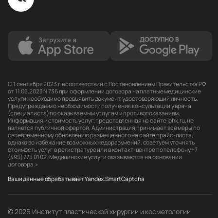
С 1 сентября 2023 г в соответствии с Постановлением Правительства РФ
от 11.05.2023 N 736 при оформлении договора на платные медицинские
услуги необходимо предъявить документ, удостоверяющий личность.
Предупреждаем о необходимости получения консультации у врача
(специалиста) по оказываемым услугам и противопоказаниям.
Информация и стоимость услуг, представленная на сайте iphk.ru, не
является публичной офертой. Администрация принимает все меры по
своевременному обновлению размещенного на сайте прайс-листа,
однако во избежание возможных недоразумений, советуем уточнять
стоимость услуг в регистратуре или в контакт-центре по телефону +7
(495) 775 01 02. Медицинские услуги оказываются на основании
договора.»
Ваши данные обрабатывает Yandex.SmartCaptcha
© 2026 Институт пластической хирургии и косметологии