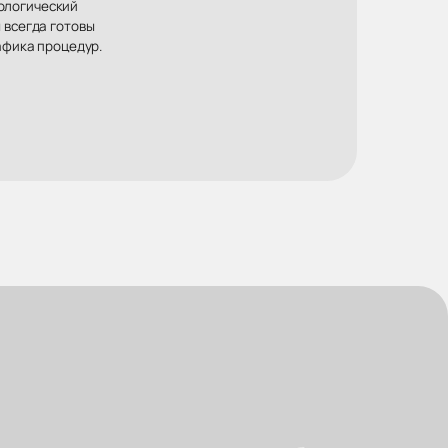
хологический
 всегда готовы
афика процедур.