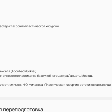
астер-классов по пластической хирургии.
екселя (AbdulkadirGoksel).
ая риносептопластика» на базе учебного центра Ланцетъ, Москва.
 участием имени Н.О. Миланова «Пластическая хирургия, эстетическая медицин
я переподготовка