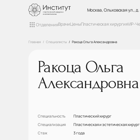
Москва, Ольховская ул., д.
Врачи
Цены
Пластическая хирургия
VIP-Ч
Отделения
Главная
Специалисты
Ракоца Ольга Александровна
Ракоца Ольга
Александровна
Специальность
Пластический хирург
Специализация
Пластическая и эстетическая хирург
Стаж
3 года