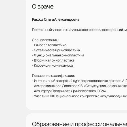
О враче
Ракоца Ольга Александровна
Постоянный участник научных конгрессов, конференций, м
Специализация:
- Риносептопластика
- Эстетическая ринопластика
- Функциональная ринопластика
- Вторичная ринопластика
- Коррекция кончика носа
Повышение квалификации:
- Интенсивный авторский курс по ринопластике доктора А. Г
- Авторская школа Липского К.Б. «Структурная, сохраняющ
- Aasurgery «Продвинутая ринопластика. 2024».
- Участник XIII Национального конгресса с международным
Образование и профессиональна