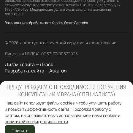
однако во избежание возможных недоразумений, советуем уточнять
стоимость услуг в регистратуре или в контакт-центре по телефону +7
(495) 775 01 02. Медицинские услуги оказываются на основании
договора.»
Ваши данные обрабатывает Yandex.SmartCaptcha
© 2026 Институт пластической хирургии и косметологии
Лицензия № Л041-01137-77/00572923
Дизайн сайта — iTrack
Разработка сайта — Askaron
ПРЕДУПРЕЖДАЕМ О НЕОБХОДИМОСТИ ПОЛУЧЕНИЯ
КОНСУЛЬТАЦИИ У ВРАЧА (СПЕЦИАЛИСТА)
ПО ОКАЗЫВАЕМЫМ УСЛУГАМ И
Наш сайт использует файлы cookies, чтобы улучшить работу
ПРОТИВОПОКАЗАНИЯМ
и повысить эффективность сайта. Продолжая работу с
сайтом, вы соглашаетесь с использованием нами cookies и
политикой конфиденциальности
.
Принять