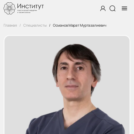
Главная
Специалисты
Османов Марат Муртазалиевич