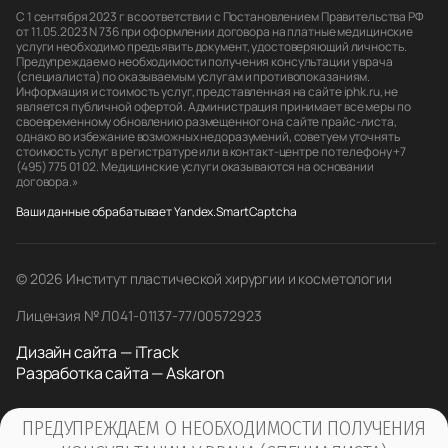
С 1 сентября 2023 г в соответствии с Постановлением Правительства РФ
от 11.05.2023 N 736 при оформлении договора на платные медицинские
услуги необходимо предъявить документ, удостоверяющий личность.
Предупреждаем о необходимости получения консультации у врача
(специалиста) по оказываемым услугам и противопоказаниям.
Информация и стоимость услуг, представленная на сайте iphk.ru, не
является публичной офертой. Администрация принимает все меры по
своевременному обновлению размещенного на сайте прайс-листа,
однако во избежание возможных недоразумений, советуем уточнять
стоимость услуг в регистратуре или в контакт-центре по телефону +7
(495) 775 01 02. Медицинские услуги оказываются на основании
договора.»
Ваши данные обрабатывает Yandex.SmartCaptcha
© 2026 Институт пластической хирургии и косметологии
Лицензия № Л041-01137-77/00572923
Дизайн сайта — iTrack
Разработка сайта — Askaron
ПРЕДУПРЕЖДАЕМ О НЕОБХОДИМОСТИ ПОЛУЧЕНИЯ