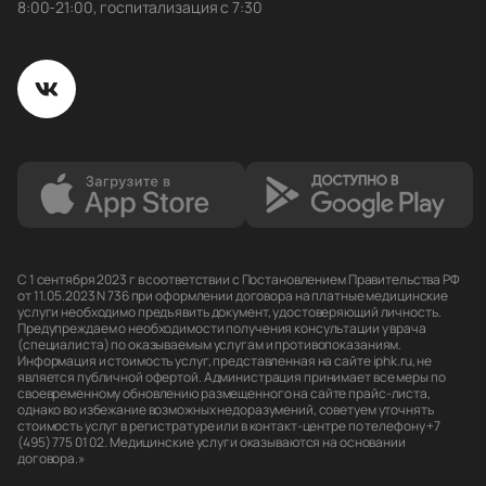
8:00-21:00, госпитализация с 7:30
С 1 сентября 2023 г в соответствии с Постановлением Правительства РФ
от 11.05.2023 N 736 при оформлении договора на платные медицинские
услуги необходимо предъявить документ, удостоверяющий личность.
Предупреждаем о необходимости получения консультации у врача
(специалиста) по оказываемым услугам и противопоказаниям.
Информация и стоимость услуг, представленная на сайте iphk.ru, не
является публичной офертой. Администрация принимает все меры по
своевременному обновлению размещенного на сайте прайс-листа,
однако во избежание возможных недоразумений, советуем уточнять
стоимость услуг в регистратуре или в контакт-центре по телефону +7
(495) 775 01 02. Медицинские услуги оказываются на основании
договора.»