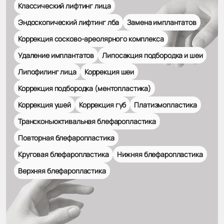
Классический лифтинг лица
Эндоскопический лифтинг лба
Замена имплантатов
Коррекция сосково-ареолярного комплекса
Удаление имплантатов
Липосакция подбородка и шеи
Липофилинг лица
Коррекция шеи
Коррекция подбородка (ментопластика)
Коррекция ушей
Коррекция губ
Платизмопластика
Трансконъюктивальная блефаропластика
Повторная блефаропластика
Круговая блефаропластика
Нижняя блефаропластика
Верхняя блефаропластика