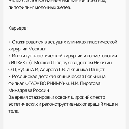
желез с использованием имплантов и без них,
липофилинг молочных желез.
Карьера:
• Стажировался в ведущих клиниках пластической
хирургии Москвы:
• Институт пластической хирургии и косметологии
«ИПХиК» (г. Москва) Под руководством Никитин
О.Л, Рубин А.И, Асирова Г.В. И клиника Ланцет
• Российская детская клиническая больница
филиал ФГАОУ ВО РНИМУ им. Н.И. Пирогова
Минздрава России
За время стажировки освоил широкий спектр
эстетических и реконструктивных операций лица и
тела.