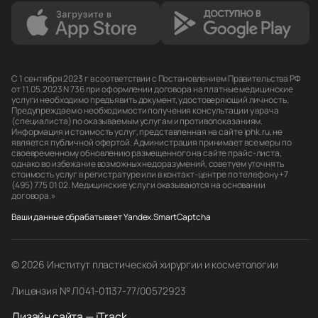
С 1 сентября 2023 г в соответствии с Постановлением Правительства РФ
от 11.05.2023 N 736 при оформлении договора на платные медицинские
услуги необходимо предъявить документ, удостоверяющий личность.
Предупреждаем о необходимости получения консультации у врача
(специалиста) по оказываемым услугам и противопоказаниям.
Информация и стоимость услуг, представленная на сайте iphk.ru, не
является публичной офертой. Администрация принимает все меры по
своевременному обновлению размещенного на сайте прайс-листа,
однако во избежание возможных недоразумений, советуем уточнять
стоимость услуг в регистратуре или в контакт-центре по телефону +7
(495) 775 01 02. Медицинские услуги оказываются на основании
договора.»
Ваши данные обрабатывает Yandex.SmartCaptcha
© 2026 Институт пластической хирургии и косметологии
Лицензия № Л041-01137-77/00572923
Дизайн сайта — iTrack