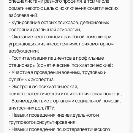
специалистами разного профиля, в том числе
соматичекого с целью исключения соматических
заболеваний;
- Купирование острых психозов, делириозных
состояний различной этиологии;
- Оказание неотложной врачебной помощи при
угрожающих жизни состояниях, психомоторном
возбуждении;
- Госпитализация пациентов в профильные
стационары (соматические, психиатрические);
- Участие в проведении военных, трудовых и
судебных экспертиз;
- Экстренная психиатрическая,
психотерапевтическая и психологическая помощь;
- Взаимодействие с органами социальной помощи,
внутренних дел, ЛПУ;
- Навыки проведения индивидуального и
группового консультирования;
- Навыки проведения психотерапевтического