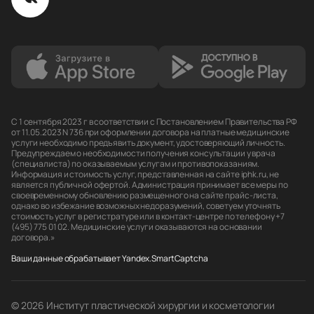
С 1 сентября 2023 г в соответствии с Постановлением Правительства РФ
от 11.05.2023 N 736 при оформлении договора на платные медицинские
услуги необходимо предъявить документ, удостоверяющий личность.
Предупреждаем о необходимости получения консультации у врача
(специалиста) по оказываемым услугам и противопоказаниям.
Информация и стоимость услуг, представленная на сайте iphk.ru, не
является публичной офертой. Администрация принимает все меры по
своевременному обновлению размещенного на сайте прайс-листа,
однако во избежание возможных недоразумений, советуем уточнять
стоимость услуг в регистратуре или в контакт-центре по телефону +7
(495) 775 01 02. Медицинские услуги оказываются на основании
договора.»
Ваши данные обрабатывает Yandex.SmartCaptcha
© 2026 Институт пластической хирургии и косметологии