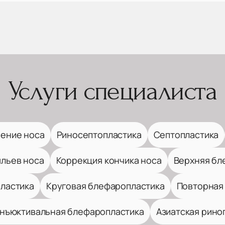
Услуги специалиста
ение носа
Риносептопластика
Септопластика
ыльев носа
Коррекция кончика носа
Верхняя бл
ластика
Круговая блефаропластика
Повторная
нъюктивальная блефаропластика
Азиатская рино