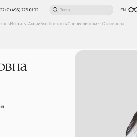
 27
+7 (495) 775 01 02
EN
екапы
Институт
Акции
Блог
Контакты
Специалистам
Стационар
овна
ия