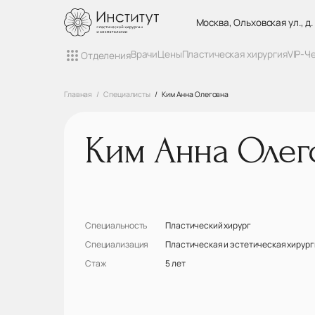
Москва, Ольховская ул., д.
Врачи
Цены
Пластическая хирургия
VIP-Ч
Отделения
Главная
Специалисты
Ким Анна Олеговна
Ким Анна Олег
Специальность
Пластический хирург
Специализация
Пластическая и эстетическая хирург
Стаж
5 лет