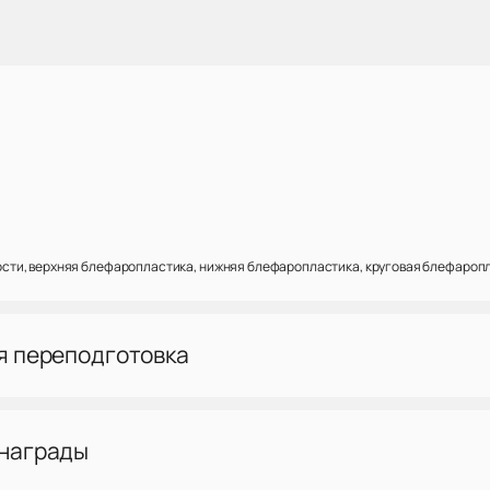
ти, верхняя блефаропластика, нижняя блефаропластика, круговая блефароп
я переподготовка
 награды