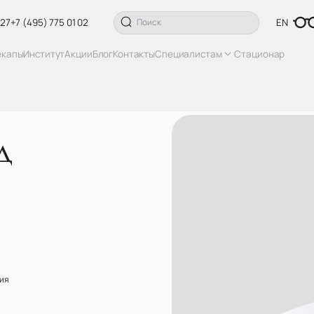
 27
+7 (495) 775 01 02
EN
екапы
Институт
Акции
Блог
Контакты
Специалистам
Стационар
д
ия