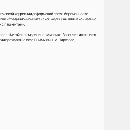
ргической коррекции деформаций после беременности –
гии и традиционной китайской медицины для максимально
 с пациентами.
ов по Китайской медицине в Америке. Закончил институт с
и проходил на базе РНИМУ им. Н.И. Пирогова,