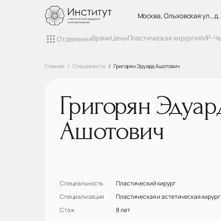
Москва, Ольховская ул., д.
Врачи
Цены
Пластическая хирургия
VIP-Ч
Отделения
Главная
Специалисты
Григорян Эдуард Ашотович
Григорян Эдуар
Ашотович
Специальность
Пластический хирург
Специализация
Пластическая и эстетическая хирург
Стаж
8 лет