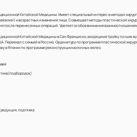
радиционной Китайской Медицины. Имеет специальный интерес в методах хиру
keover) и возрастных изменений лица. Совмещает методы пластической хирур
ия после перенесенных операций. Уделяет особое внимание взаимоотношениям
иционной Китайской Медицины в Сан Франциско, входящим в тройку лучших вуз
. Переехал с семьей в Россию. Ординатуру по программе пластической хирурги
вку в Японии по программе реконструкции молочных желез.
овей
тика(подбородок)
 редукция, подтяжка