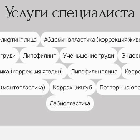
Услуги специалиста
лифтинг лица
Абдоминопластика (коррекция жив
 груди
Липофилинг
Уменьшение груди
Эндоск
ика (коррекция ягодиц)
Липофилинг лица
Корр
 (ментопластика)
Коррекция губ
Повторные опе
Лабиопластика