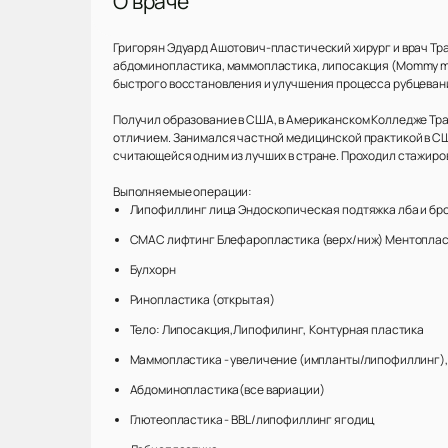
О враче
Григорян Эдуард Ашотович-пластический хирург и врач Т
абдоминопластика, маммопластика, липосакция (Mommy ma
быстрого восстановления и улучшения процесса рубцеван
Получил образование в США, в Американском Колледже Трад
отличием. Занимался частной медицинской практикой в США
считающейся одним из лучших в стране. Проходил стажиро
Выполняемые операции:
Липофиллинг лица Эндоскопическая подтяжка лба и бр
СМАС лифтинг Блефаропластика (верх/ниж) Ментоплас
Булхорн
Ринопластика (открытая)
Тело: Липосакция,Липофилинг, Контурная пластика
Маммопластика - увеличение (импланты/липофиллинг),
Абдоминопластика(все вариации)
Глютеопластика - BBL/липофиллинг ягодиц