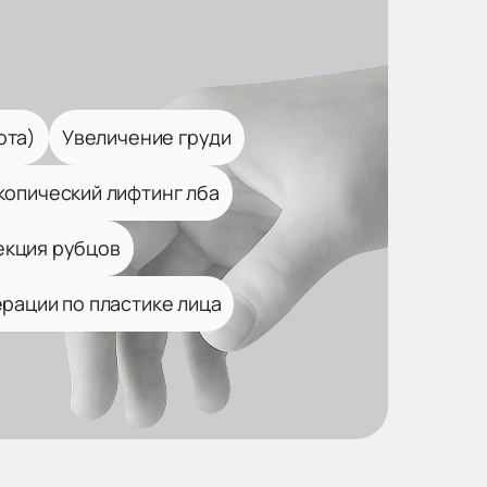
ота)
Увеличение груди
опический лифтинг лба
екция рубцов
рации по пластике лица