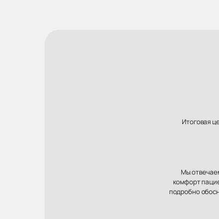
Итоговая ц
Мы отвечаем
комфорт пацие
подробно обосн