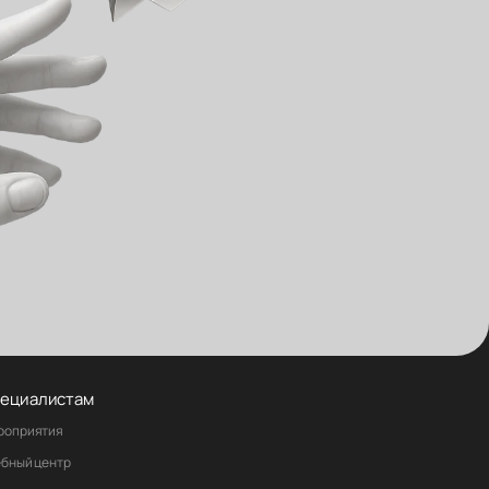
ециалистам
роприятия
ебный центр