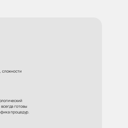
, сложности
хологический
 всегда готовы
афика процедур.