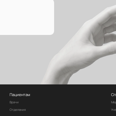
Пациентам
Сп
Врачи
Ме
Отделения
Уч