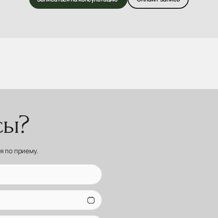
сы?
 по приему.