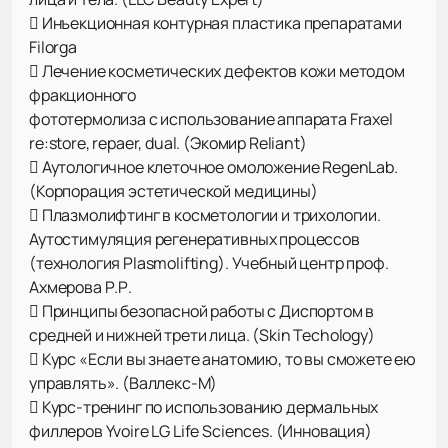
 Инъекционная контурная пластика препаратами
Filorga
 Лечение косметических дефектов кожи методом
фракционного
фототермолиза с использование аппарата Fraxel
re:store, repaer, dual. (Экомир Reliant)
 Аутологичное клеточное омоложение RegenLab.
(Корпорация эстетической медицины)
 Плазмолифтинг в косметологии и трихологии.
Аутостимуляция регенеративных процессов
(технология Plasmolifting). Учебный центр проф.
Ахмерова Р.Р.
 Принципы безопасной работы с Диспортом в
средней и нижней трети лица. (Skin Techology)
 Курс «Если вы знаете анатомию, то вы сможете ею
управлять». (Валлекс-М)
 Курс-тренинг по использованию дермальных
филлеров Yvoire LG Life Sciences. (Инновация)