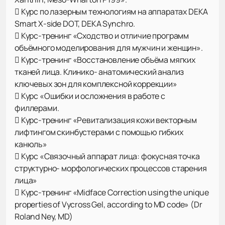
 Курс по лазерным технологиям на аппаратах DEKA
Smart X-side DOT, DEKA Synchro.
 Курс-тренинг «Сходство и отличие программ
объёмного моделирования для мужчин и женщин».
 Курс-тренинг «Восстановление объёма мягких
тканей лица. Клинико- анатомический анализ
ключевых зон для комплексной коррекции»
 Курс «Ошибки и осложнения в работе с
филлерами.
 Курс-тренинг «Ревитализация кожи векторным
лифтингом скинбустерами с помощью гибких
канюль»
 Курс «Связочный аппарат лица: фокусная точка
структурно- морфологических процессов старения
лица»
 Курс-тренинг «Midface Correction using the unique
properties of Vycross Gel, according to MD code» (Dr
Roland Ney, MD)