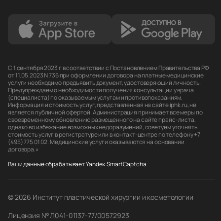
С 1 сентября 2023 г в соответствии с Постановлением Правительства РФ
от 11.05.2023 N 736 при оформлении договора на платные медицинские
услуги необходимо предъявить документ, удостоверяющий личность.
Предупреждаем о необходимости получения консультации у врача
(специалиста) по оказываемым услугам и противопоказаниям.
Информация и стоимость услуг, представленная на сайте iphk.ru, не
является публичной офертой. Администрация принимает все меры по
своевременному обновлению размещенного на сайте прайс-листа,
однако во избежание возможных недоразумений, советуем уточнять
стоимость услуг в регистратуре или в контакт-центре по телефону +7
(495) 775 01 02. Медицинские услуги оказываются на основании
договора.»
Ваши данные обрабатывает Yandex.SmartCaptcha
© 2026 Институт пластической хирургии и косметологии
Лицензия № Л041-01137-77/00572923