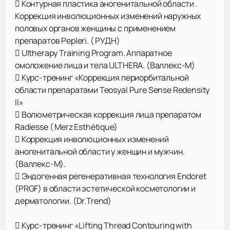
 Контурная пластика аногенитальной области .
Коррекция инволюционных изменений наружных
половых органов женщины с применением
препаратов Pepleri. ( РУДН)
 Ultherapy Training Program. Аппаратное
омоложение лица и тела ULTHERA. (Валлекс-М)
 Курс-тренинг «Коррекция периорбитальной
области препаратами Teosyal Pure Sense Redensity
II»
 Волюметрическая коррекция лица препаратом
Radiesse ( Merz Esthétique)
 Коррекция инволюционных изменений
аногенитальной области у женщин и мужчин.
(Валлекс-М).
 Эндогенная регенеративная технология Endoret
(PRGF) в области эстетической косметологии и
дерматологии. (Dr.Trend)
 Курс-тренинг «Lifting Thread Contouring with