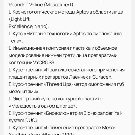
Reandné V- line.(Mesoexpert).
 Косметологические методы Aptos в области лица
(Light Lift,
Excellence, Nano).
 Курс «Нитевые технологии Aptos по омоложению
тела».
 Инъекционная контурная пластика и объёмное
моделирование нижней трети лица препаратами
коллекции VYCROSS .
 Курс-тренинг «Практика сочетанного применения
плацентарных препаратов Лаеннек и Curacen.
 Курс-тренинг «Thread Lips-метод омоложения губ
мезонитями».
 Экспертный курс по контурной пластике
«Молодость в одном шприце».
 Курс-тренинг «Биоволюметрия Bio-expander, Yal-
system DUO»
 Курс-тренинг «Применение препаратов Meso-
Xanthin, Meso-Wharton P199».