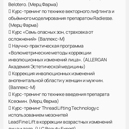
Belotero. (Мерц Фарма)
 Курс-тренинг по технике векторного лифтинга и
объёмного моделирования препаратом Radiesse.
(Мерц Фарма)
 Курс «Семь опасных зон, страховка от
осложнений» (Валлекс-М)
 Научно-практическая программа
«Волюметрические методы коррекции
инволюционных изменений лица». (ALLERGAN
Академия Эстетической медицины)
 Коррекция инволюционных изменений
аногенитальной области у женщин и мужчин.
(Валлекс-М)
 Курс-тренинг по технике введения препарата
Ксеомин. (Мерц Фарма)
 Курс-тренинг Thread Lifting Technology с
использованием мезонитей
Lead Fine Lift в коррекции возрастных изменений
лица и тела. (LLC Beauty Expert)