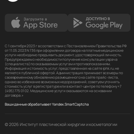
С 1 сентября 2023 г в соответствии с Постановлением Правительства РФ
от 11.05.2023 N 736 при оформлении договора на платные медицинские
услуги необходимо предъявить документ, удостоверяющий личность.
Предупреждаем о необходимости получения консультации у врача
(специалиста) по оказываемым услугам и противопоказаниям.
Информация и стоимость услуг, представленная на сайте iphk.ru, не
является публичной офертой. Администрация принимает все меры по
своевременному обновлению размещенного на сайте прайс-листа,
однако во избежание возможных недоразумений, советуем уточнять
стоимость услуг в регистратуре или в контакт-центре по телефону +7
(495) 775 01 02. Медицинские услуги оказываются на основании
договора.»
Ваши данные обрабатывает Yandex.SmartCaptcha
© 2026 Институт пластической хирургии и косметологии