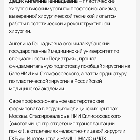
Децик Ангелина Геннадьевна
— пластический
хирург с высоким уровнем профессионализма,
выверенной хирургической техникой и опытом
работы в эстетической и реконструктивной
хирургии.
Ангелина Геннадьевна окончила Кубанский
государственный медицинский университет по
специальности «Педиатрия», прошла
фундаментальную подготовку по общей хирургии на
базе НИИ им. Склифосовского, а затем ординатуру
по пластической хирургии в Российской
медицинской академии.
Своё профессиональное мастерство она
формировала в ведущих медицинских центрах
Москвы. Стажировалась в НИИ Склифосовского
(ожоговый центр, отделение трансплантации
почки), в отделениях челюстно-лицевой хирургии
ГКБ им. Иноземцева и НМИЦ ЦНИИС и ЧЛХ.