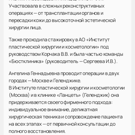
Участвовала в сложных реконструктивных
операциях — от трансплантации органов и
пересадки кожи до высокоточной эстетической
хирургии лица.
Также проходила стажировку в АО «Институт
пластической хирургии и косметологии» под
руководством Корчака В.В. и была частью команды
«Бюстклиника» (руководитель — Сергеева И.В.).
Ангелина Геннадьевна проводит операции в двух
городах — Москве и Геленджике.
В Институте пластической хирургии и косметологии
(Москва) и в клинике «Ланцетъ» (Геленджик) она
придерживается своего фирменного подхода:
индивидуальное внимание, деликатная
хирургическая техника и сопровождение пациента
на всех этапах — от первичной консультации до
полного восстановления.