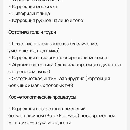
• Коррекция мочки уха
• Липофилинг лица
• Коррекция рубцов на лице и теле
Эстетика тела и груди
• Пластика молочных желез (увеличение,
уменьшение, подтяжка)
• Коррекция сосково-ареолярного комплекса
• Абдоминопластика (включая коррекцию диастаза
с переносом пупка)
• Эстетическая интимная хирургия (коррекция
больших и малых половых губ)
Косметологические процедуры
• Коррекция возрастных изменений
ботулотоксином (Botox Full Face) по современной
методике — наука молодости.