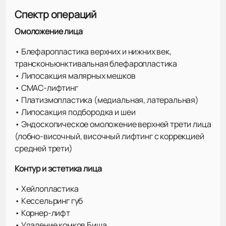
Спектр операций
Омоложение лица
• Блефаропластика верхних и нижних век,
трансконъюнктивальная блефаропластика
• Липосакция малярных мешков
• СМАС-лифтинг
• Платизмопластика (медиальная, латеральная)
• Липосакция подбородка и шеи
• Эндоскопическое омоложение верхней трети лица
(лобно-височный, височный лифтинг с коррекцией
средней трети)
Контур и эстетика лица
• Хейлопластика
• Кессельринг губ
• Корнер-лифт
• Удаление комков Биша