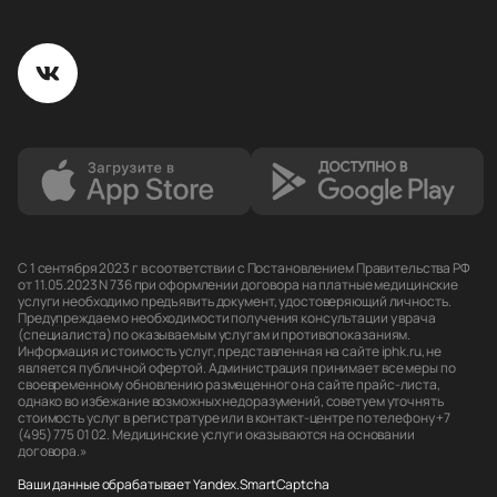
С 1 сентября 2023 г в соответствии с Постановлением Правительства РФ
от 11.05.2023 N 736 при оформлении договора на платные медицинские
услуги необходимо предъявить документ, удостоверяющий личность.
Предупреждаем о необходимости получения консультации у врача
(специалиста) по оказываемым услугам и противопоказаниям.
Информация и стоимость услуг, представленная на сайте iphk.ru, не
является публичной офертой. Администрация принимает все меры по
своевременному обновлению размещенного на сайте прайс-листа,
однако во избежание возможных недоразумений, советуем уточнять
стоимость услуг в регистратуре или в контакт-центре по телефону +7
(495) 775 01 02. Медицинские услуги оказываются на основании
договора.»
Ваши данные обрабатывает Yandex.SmartCaptcha